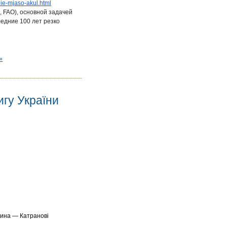
ie-
mjaso-akul.html
, FAO), основной задачей
ледние 100 лет резко
»
игу України
дина — Катранові