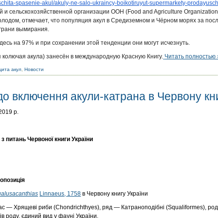
schita-spasenie-akul/akuly-
ne-salo-ukraincy-boikotiruyut-
supermarkety-prodayusch
и сельскохозяйственной организации ООН (Food and Agriculture Organization
голодом, отмечает, что популяция акул в Средиземном и Чёрном морях за пос
 грани вымирания.
десь на 97% и при сохранении этой тенденции они могут исчезнуть.
я колючая акула) занесён в международную Красную Книгу.
Читать полностью 
ита акул
,
Новости
о включення акули-катрана в Червону кн
9 р.
итань Червоної книги України
ція
alusacanthias
Linnaeus
, 1758
в Червону книгу України
ас — Хрящеві риби (Chondrichthyes), ряд — Катраноподібні (Squaliformes), ро
ів роду, єдиний вид у фауні України.