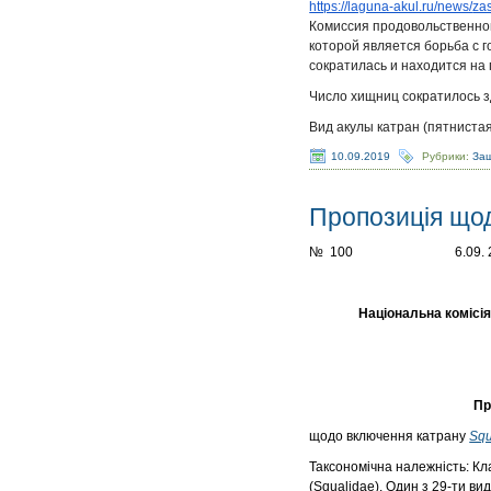
https://laguna-akul.ru/news/
za
Комиссия продовольственной 
которой является борьба с 
сократилась и находится на
Число хищниц сократилось з
Вид акулы катран (пятниста
10.09.2019
Рубрики:
Защ
Пропозиція щод
№ 100 6.09. 201
Національна комісія з п
Пропози
щодо включення катрану
Squ
Таксономічна належність: Кл
(Squalidae). Один з 29-ти вид