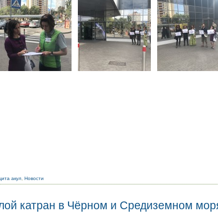
ита акул
,
Новости
улой катран в Чёрном и Средиземном мор