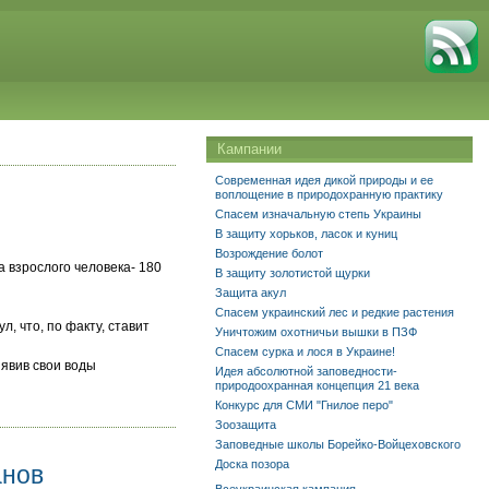
Кампании
Современная идея дикой природы и ее
воплощение в природохранную практику
Спасем изначальную степь Украины
В защиту хорьков, ласок и куниц
Возрождение болот
а взрослого человека- 180
В защиту золотистой щурки
Защита акул
Спасем украинский лес и редкие растения
л, что, по факту, ставит
Уничтожим охотничьи вышки в ПЗФ
Спасем сурка и лося в Украине!
ъявив свои воды
Идея абсолютной заповедности-
природоохранная концепция 21 века
Конкурс для СМИ "Гнилое перо"
Зоозащита
Заповедные школы Борейко-Войцеховского
Доска позора
анов