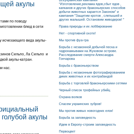
Всеукраинская кампания
ющей акулы
“Изготовление,реклама ядов,сбыт ядов ,
капканов и других браконьерских способов
добычи животных карается Законом” и
кампания "Защитим кротов , слепышей и
других малышей. Остановим живодеров! "
нтами по поводу
риготовлении блюд в сети
Права природы и их лоббирование
Нет - спортивной охоте!
у исчезающего вида акулы-
Мы против фуа-гра
Борьба с незаконной добычей песка и
гидронамывами на Жуковом острове.
азинов Сильпо, Ла Сильпо и
Расследование смерти Александра
Гончарова
дкой акулы-катран.
Борьба с браконьерством
и нас.
Борьба с незаконным фотографированием
диких животных и их контрабандой
Борьба с торговлей браконьерскими сетями
Черный список трофейных убийц
Охрана волков
Спасем украинских зубров!
официальный
Мы против живых новогодних елок!
 голубой акулы
Борьба за заповедность
Идем в Европу-строим заповедность
Первоцвет