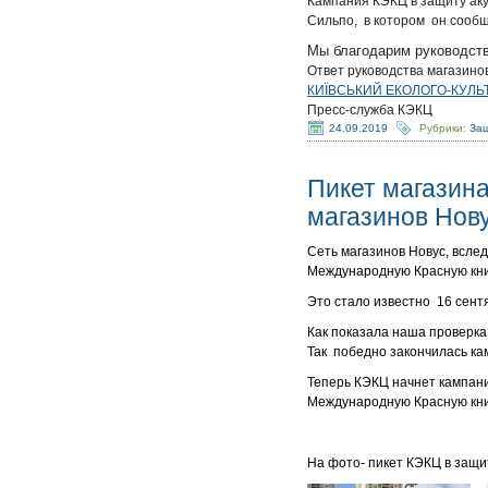
Кампания КЭКЦ в защиту аку
Сильпо, в котором он сообщ
Мы благодарим руководств
Ответ руководства магазино
КИЇВСЬКИЙ ЕКОЛОГО-КУЛЬ
Пресс-служба КЭКЦ
24.09.2019
Рубрики:
Защ
Пикет магазина
магазинов Нову
Сеть магазинов Новус, вслед
Международную Красную кни
Это стало известно 16 сентя
Как показала наша проверка,
Так победно закончилась ка
Теперь КЭКЦ начнет кампани
Международную Красную книг
На фото- пикет КЭКЦ в защи