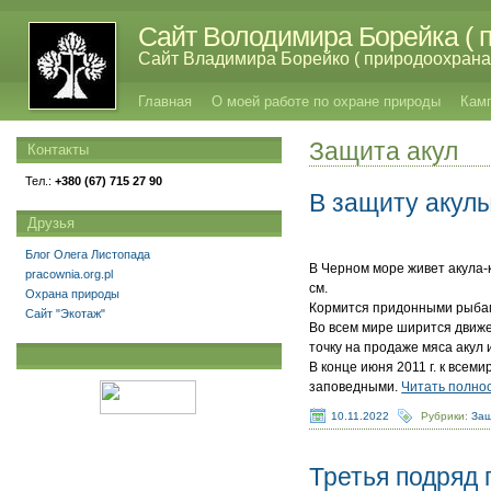
Сайт Володимира Борейка ( п
Сайт Владимира Борейко ( природоохрана,
Главная
О моей работе по охране природы
Кам
Защита акул
Контакты
Тел.:
+380 (67) 715 27 90
В защиту акул
Друзья
Влад
Блог Олега Листопада
В Черном море живет акула-к
pracownia.org.pl
см.
Охрана природы
Кормится придонными рыбам
Сайт "Экотаж"
Во всем мире ширится движен
точку на продаже мяса акул 
В конце июня 2011 г. к все
заповедными.
Читать полно
10.11.2022
Рубрики:
Защ
Третья подряд 