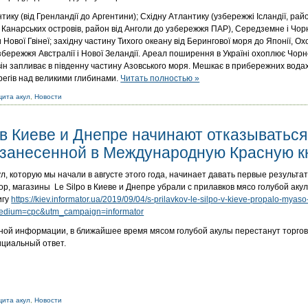
ику (від Гренландії до Аргентини); Східну Атлантику (узбережжі Ісландії, ра
 Канарських островів, район від Анголи до узбережжя ПАР), Середземне і Чорн
 Нової Гвінеї; західну частину Тихого океану від Берингової моря до Японії, Ох
збережжя Австралії і Нової Зеландії. Ареал поширення в Україні охоплює Чорн
він запливає в південну частину Азовського моря. Мешкає в прибережних водах
ерегів над великими глибинами.
Читать полностью »
ита акул
,
Новости
в Киеве и Днепре начинают отказываться
, занесенной в Международную Красную к
л, которую мы начали в августе этого года, начинает давать первые результ
р, магазины Le Silpo в Киеве и Днепре убрали с прилавков мясо голубой аку
игу
https://kiev.informator.ua/2019/09/04/s-prilavkov-le-silpo-v-kieve-propalo-myaso
edium=cpc&utm_campaign=informator
ной информации, в ближайшее время мясом голубой акулы перестанут торгов
ициальный ответ.
ита акул
,
Новости