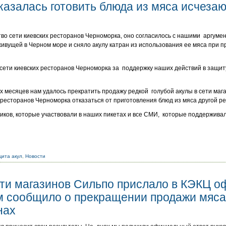
казалась готовить блюда из мяса исчеза
во сети киевских ресторанов Черноморка, оно согласилось с нашими аргуме
ивущей в Черном море и сняло акулу катран из использования ее мяса при п
сети киевских ресторанов Черноморка за поддержку наших действий в защит
ух месяцев нам удалось прекратить продажу редкой голубой акулы в сети маг
 ресторанов Черноморка отказаться от приготовления блюд из мяса другой ре
ков, которые участвовали в наших пикетах и все СМИ, которые поддерживал
ита акул
,
Новости
ети магазинов Сильпо прислало в КЭКЦ 
ом сообщило о прекращении продажи мяса
нах