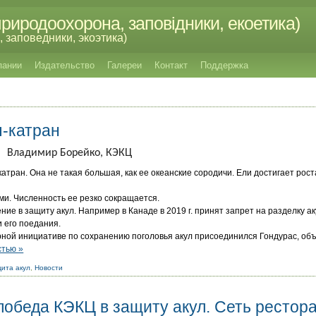
риродоохорона, заповідники, екоетика)
 заповедники, экоэтика)
пании
Издательство
Галереи
Контакт
Поддержка
ы-катран
имир Борейко, КЭКЦ
атран. Она не такая большая, как ее океанские сородичи. Ели достигает рост
и. Численность ее резко сокращается.
ие в защиту акул. Например в Канаде в 2019 г. принят запрет на разделку аку
и его поедания.
мирной инициативе по сохранению поголовья акул присоединился Гондурас, об
стью »
ита акул
,
Новости
победа КЭКЦ в защиту акул. Сеть рестор