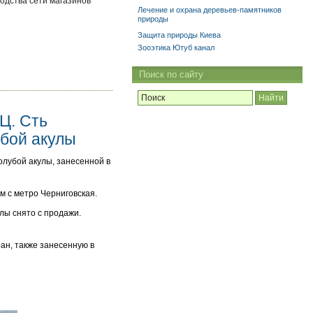
одства сети магазинов
Лечение и охрана деревьев-памятников
природы
Защита природы Киева
Зооэтика Ютуб канал
Поиск по сайту
Ц. Сть
убой акулы
олубой акулы, занесенной в
ом с метро Черниговская.
улы снято с продажи.
ан, также занесенную в