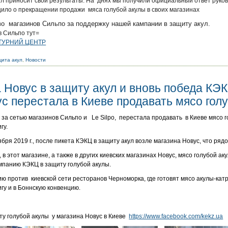
л приносит свои результаты. На днях мы получили официальный ответ руков
ило о прекращении продажи мяса голубой акулы в своих магазинах
о магазинов Сильпо за поддержку нашей кампании в защиту акул.
в Сильпо тут=
ТУРНИЙ ЦЕНТР
ита акул
,
Новости
 Новус в защиту акул и вновь победа КЭК
с перестала в Киеве продавать мясо гол
 за сетью магазинов Сильпо и Le Silpo, перестала продавать в Киеве мясо г
гу.
бря 2019 г., после пикета КЭКЦ в защиту акул возле магазина Новус, что ряд
 в этот магазине, а также в других киевских магазинах Новус, мясо голубой ак
мпанию КЭКЦ в защиту голубой акулы.
ю против киевской сети ресторанов Черноморка, где готовят мясо акулы-катр
у и в Боннскую конвенцию.
ту голубой акулы у магазина Новус в Киеве
https://www.facebook.com/kekz.ua