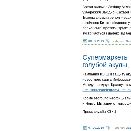
Ареал включає Західну Атлант
узбережжя Західної Сахари і
Тихоокеанський регіон – води
північного Китаю, південне у
Керченської протоки, зрідка 
зустрічається і далеко від б
09.09.2019
Рубрики:
Защ
Супермаркеты 
голубой акулы
Кампания КЭКЦ в защиту аку
новостного сайта Информато
Международную Красную кн
utm_source=telegram&utm_m
Кроме этого, по неофициаль
и Новус. Мы ждем от них оф
Пресс-служба КЭКЦ
07.09.2019
Рубрики:
Защ