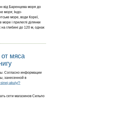
йон від Баренцева моря до
е моря; Індо-
отське море, води Кореї,
е море і прилеглі ділянки
 на глибині до 120 м, однак
 от мяса
нигу
аты. Согласно информации
лы, занесенной в
-sinej-akuly/?
ать сети магазинов Сильпо