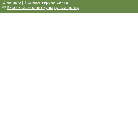
В начало
|
Полная версия сайта
©
Киевский эколого-культурный центр