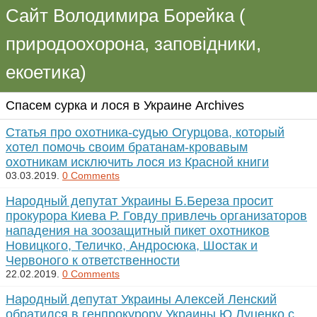
Сайт Володимира Борейка (
природоохорона, заповідники,
екоетика)
Спасем сурка и лося в Украине Archives
Статья про охотника-судью Огурцова, который
хотел помочь своим братанам-кровавым
охотникам исключить лося из Красной книги
03.03.2019.
0 Comments
Народный депутат Украины Б.Береза просит
прокурора Киева Р. Говду привлечь организаторов
нападения на зоозащитный пикет охотников
Новицкого, Теличко, Андросюка, Шостак и
Червоного к ответственности
22.02.2019.
0 Comments
Народный депутат Украины Алексей Ленский
обратился в генпрокурору Украины Ю.Луценко с