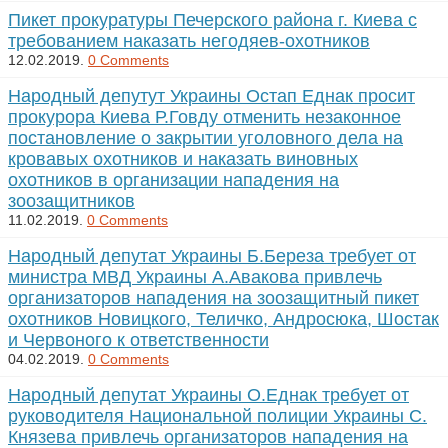
Пикет прокуратуры Печерского района г. Киева с
требованием наказать негодяев-охотников
12.02.2019.
0 Comments
Народный депутут Украины Остап Еднак просит
прокурора Киева Р.Говду отменить незаконное
постановление о закрытии уголовного дела на
кровавых охотников и наказать виновных
охотников в организации нападения на
зоозащитников
11.02.2019.
0 Comments
Народный депутат Украины Б.Береза требует от
министра МВД Украины А.Авакова привлечь
организаторов нападения на зоозащитный пикет
охотников Новицкого, Теличко, Андросюка, Шостак
и Червоного к ответственности
04.02.2019.
0 Comments
Народный депутат Украины О.Еднак требует от
руководителя Национальной полиции Украины С.
Князева привлечь организаторов нападения на