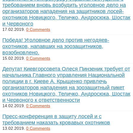
требованием вновь возбудить уголовное дело на
организаторов нападения на защитников лосей-
охотников Новицкого, Теличко, Андросюка, Шостак
и Червоного
17.02.2019.
0 Comments
Победа! Уголовное дело против негодяев-
охотников, напавших на зоозащитников,
возобновлено.
15.02.2019.
0 Comments
Депутат Киевгорсовета Олеся Пинзеник требует от
начальника Главного управления Национальной
полиции в г. Киеве А. Крыщенко привлечь
организаторов нападения на зоозащитный пикет
охотников Новицкого, Теличко, Андросюка, Шостак
и Червоного к ответственности
14.02.2019.
0 Comments
Пресс-конференция в защиту лосей и с
требованием наказать кровавых охотников
13.02.2019.
0 Comments