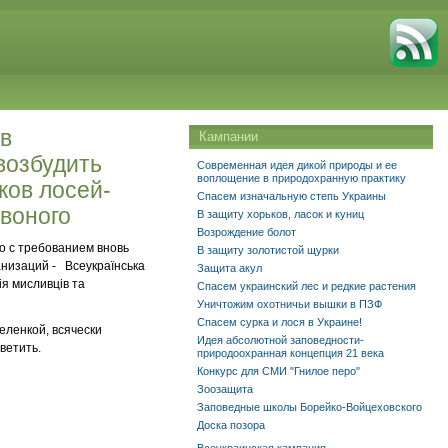
 в
Кампании
возбудить
Современная идея дикой природы и ее
воплощение в природохранную практику
ков лосей-
Спасем изначальную степь Украины
рвоного
В защиту хорьков, ласок и куниц
Возрождение болот
о с требованием вновь
В защиту золотистой щурки
анизаций - Всеукраїнська
Защита акул
ія мисливців та
Спасем украинский лес и редкие растения
Уничтожим охотничьи вышки в ПЗФ
Спасем сурка и лося в Украине!
зеленкой, всячески
Идея абсолютной заповедности-
ветить.
природоохранная концепция 21 века
Конкурс для СМИ "Гнилое перо"
Зоозащита
Заповедные школы Борейко-Войцеховского
Доска позора