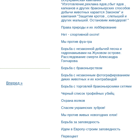
Всеукраинская кампания
“Изготовление,реклама ядов,сбыт ядов ,
капканов и других браконьерских способов
добычи животных карается Законом” и
кампания "Защитим кротов , слепышей и
других малышей. Остановим живодеров! "
Права природы и их лоббирование
Нет - спортивной охоте!
Мы против фуа-гра
Борьба с незаконной добычей песка и
гидронамывами на Жуковом острове.
Расследование смерти Александра
Гончарова
Борьба с браконьерством
Борьба с незаконным фотографированием
диких животных и их контрабандой
Вперед »
Борьба с торговлей браконьерскими сетями
Черный список трофейных убийц
Охрана волков
Спасем украинских зубров!
Мы против живых новогодних елок!
Борьба за заповедность
Идем в Европу-строим заповедность
Первоцвет