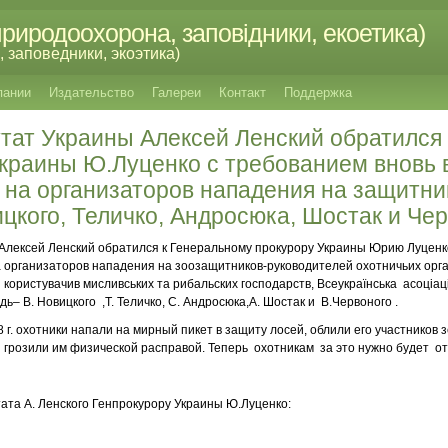
риродоохорона, заповідники, екоетика)
 заповедники, экоэтика)
пании
Издательство
Галереи
Контакт
Поддержка
тат Украины Алексей Ленский обратился
Украины Ю.Луценко с требованием вновь 
 на организаторов нападения на защитни
цкого, Теличко, Андросюка, Шостак и Че
Алексей Ленский обратился к Генеральному прокурору Украины Юрию Луценк
а организаторов нападения на зоозащитников-руководителей охотничьих орг
я користувачив мисливських та рибальских господарств, Всеукраїнська асоціац
дь– В. Новицкого ,Т. Теличко, С. Андросюка,А. Шостак и В.Червоного .
8 г. охотники напали на мирный пикет в защиту лосей, облили его участников 
 грозили им физической расправой. Теперь охотникам за это нужно будет от
та А. Ленского Генпрокурору Украины Ю.Луценко: