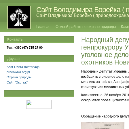
Сайт Володимира Борейка ( п
Сайт Владимира Борейко ( природоохрана,
Главная
О моей работе по охране природы
Кам
Народный депу
Контакты
генпрокурору 
Тел.:
+380 (67) 715 27 90
уголовное дело
Друзья
охотников Нови
Блог Олега Листопада
Народный депутат Украины 
pracownia.org.pl
возбудить уголовное дело н
Охрана природы
мисливська спілка, Асоціаці
Сайт "Экотаж"
користувачив мисливських угі
Как известно, 26 ноября 201
оскорбляли зоозащитников и
Обращение народного депута