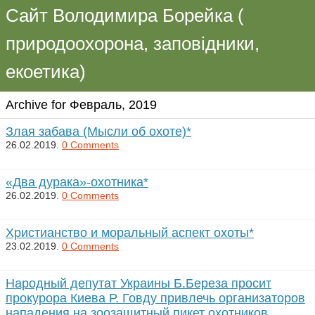
Сайт Володимира Борейка (
природоохорона, заповідники,
екоетика)
Archive for Февраль, 2019
З­лая за­ба­ва (Мыс­ли об охо­те)*
26.02.2019.
0 Comments
«Д­ва ду­ра­ка»-охотника*
26.02.2019.
0 Comments
Х­рис­ти­ан­с­т­во и мо­раль­ный аспект охо­ты*
23.02.2019.
0 Comments
Народный депутат Украины Б.Береза просит
прокурора Киева Р. Говду привлечь организаторов
нападения на зоозащитный пикет охотников