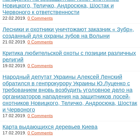
Новицкого, Теличко, Андросюка, Шостак и
Червоного к ответственности
22.02.2019.
0 Comments
Лесники и охотники уничтожают заказник « Зубр»,
созданный для охраны зубов на Волыни
21.02.2019.
0 Comments
К­ри­ти­ка лю­би­тельс­кой охо­ты с по­зи­ции раз­лич­ных
ре­ли­гий
19.02.2019.
0 Comments
Народный депутат Украины Алексей Ленский
обратился в генпрокурору Украины Ю.Луценко с
требованием вновь возбудить уголовное дело на
организаторов нападения на защитников лосей-
охотников Новицкого, Теличко, Андросюка, Шостак
и Червоного
17.02.2019.
0 Comments
Карта выдающихся деревьев Киева
17.02.2019.
0 Comments