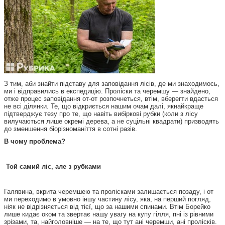
З тим, аби знайти підставу для заповідання лісів, де ми знаходимось,
ми і відправились в експедицію. Проліски та черемшу — знайдено,
отже процес заповідання от-от розпочнеться, втім, вберегти вдасться
не всі ділянки. Те, що відкриється нашим очам далі, якнайкраще
підтверджує тезу про те, що навіть вибіркові рубки (коли з лісу
вилучаються лише окремі дерева, а не суцільні квадрати) призводять
до зменшення біорізноманіття в сотні разів.
В чому проблема?
Той самий ліс, але з рубками
Галявина, вкрита черемшею та пролісками залишається позаду, і от
ми переходимо в умовно іншу частину лісу, яка, на перший погляд,
ніяк не відрізняється від тієї, що за нашими спинами. Втім Борейко
лише кидає оком та звертає нашу увагу на купу гілля, пні із рівними
зрізами, та, найголовніше — на те, що тут ані черемши, ані пролісків.