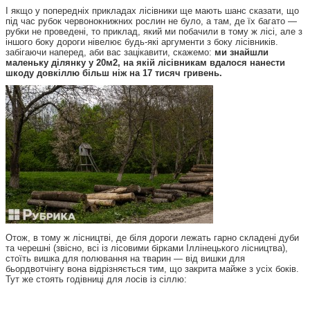
І якщо у попередніх прикладах лісівники ще мають шанс сказати, що
під час рубок червонокнижних рослин не було, а там, де їх багато —
рубки не проведені, то приклад, який ми побачили в тому ж лісі, але з
іншого боку дороги нівелює будь-які аргументи з боку лісівників.
забігаючи наперед, аби вас зацікавити, скажемо:
ми знайшли
маленьку ділянку у 20м2, на якій лісівникам вдалося нанести
шкоду довкіллю більш ніж на 17 тисяч гривень.
Отож, в тому ж лісництві, де біля дороги лежать гарно складені дуби
та черешні (звісно, всі із лісовими бірками Іллінецького лісництва),
стоїть вишка для полювання на тварин — від вишки для
бьордвотчінгу вона відрізняється тим, що закрита майже з усіх боків.
Тут же стоять годівниці для лосів із сіллю: