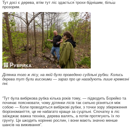
Тут досі є дерева, втім тут ліс здається трохи біднішим, більш
прозорим.
Ділянка того ж лісу, на якій було проведено судільні рубки. Колись
дерева тут були високими — зараз про це нагадують лише кремезні
пні.
“Тут була вибіркова рубка кілька років тому, — підводить Борейко та
починає пояснювати, чому ділянки лісів так сильно різняться між
собою — Коли проводяться вибіркові рубки, з точки зору збереження
біорізноманіття, це не набагато краще за суцільні. Спочатку в ліс
заїжджає важка техніка, дерева валять, а потім протягують їх по
грунту. Це шкодить корінню рослин, і вони мають значно менше
шансів на виживання”.