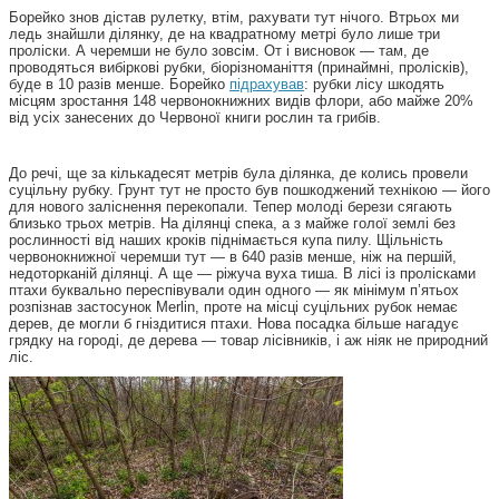
Борейко знов дістав рулетку, втім, рахувати тут нічого. Втрьох ми
ледь знайшли ділянку, де на квадратному метрі було лише три
проліски. А черемши не було зовсім. От і висновок — там, де
проводяться вибіркові рубки, біорізноманіття (принаймні, пролісків),
буде в 10 разів менше. Борейко
підрахував
: рубки лісу шкодять
місцям зростання 148 червонокнижних видів флори, або майже 20%
від усіх занесених до Червоної книги рослин та грибів.
До речі, ще за кількадесят метрів була ділянка, де колись провели
суцільну рубку. Грунт тут не просто був пошкоджений технікою — його
для нового заліснення перекопали. Тепер молоді берези сягають
близько трьох метрів. На ділянці спека, а з майже голої землі без
рослинності від наших кроків піднімається купа пилу. Щільність
червонокнижної черемши тут — в 640 разів менше, ніж на першій,
недоторканій ділянці. А ще — ріжуча вуха тиша. В лісі із пролісками
птахи буквально переспівували один одного — як мінімум п’ятьох
розпізнав застосунок Merlin, проте на місці суцільних рубок немає
дерев, де могли б гніздитися птахи. Нова посадка більше нагадує
грядку на городі, де дерева — товар лісівників, і аж ніяк не природний
ліс.