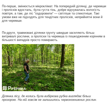
По-перше, змінюється мікроклімат. На попередній ділянці, де черемши
і пролісків вдосталь, була густа тінь, добре відчувалась вологість
повітря, а там, де ліс “оздоровили” — світліше та спекотніше. Такі
умови вже не підходять для тендітних пролісків, неприйнятні вони й
для черемши.
По-друге, травмовані ділянки грунту швидше заселяють більш
витривалі рослини, а проліски та черемша із пошкодженим корінням в
більшості випадків просто помирають.
Ділянка лісу, де колись була вибіркова рубка виглядає більш
прозорою. На ній зовсім не залишилось червонокнижних рослин.