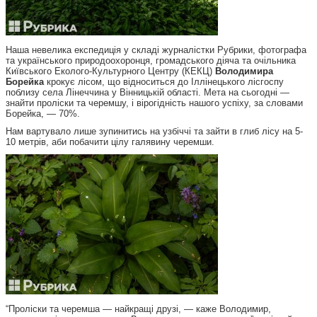
Наша невелика експедиція у складі журналістки Рубрики, фотографа
та українського природоохоронця, громадського діяча та очільника
Київського Еколого-Культурного Центру (КЕКЦ)
Володимира
Борейка
крокує лісом, що відноситься до Іллінецького лісгоспу
поблизу села Лінеччина у Вінницькій області. Мета на сьогодні —
знайти проліски та черемшу, і вірогідність нашого успіху, за словами
Борейка, — 70%.
Нам вартувало лише зупинитись на узбіччі та зайти в глиб лісу на 5-
10 метрів, аби побачити цілу галявину черемши.
“Проліски та черемша — найкращі друзі, — каже Володимир,