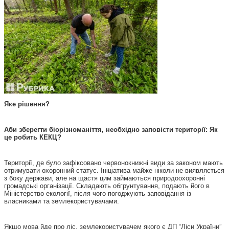
Яке рішення?
Аби зберегти біорізноманіття, необхідно заповісти території: Як
це робить КЕКЦ?
Території, де було зафіксовано червонокнижні види за законом мають
отримувати охоронний статус. Ініціатива майже ніколи не виявляється
з боку держави, але на щастя цим займаються природоохоронні
громадські організації. Складають обгрунтування, подають його в
Міністерство екології, після чого погоджують заповідання із
власниками та землекористувачами.
Якщо мова йде про ліс, землекористувачем якого є ДП “Ліси України”