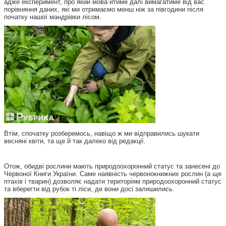
адже експеримент, про який мова йтиме далі вимагатиме від вас
порівняння даних, які ми отримаємо менш ніж за півгодини після
початку нашої мандрівки лісом.
Втім, спочатку розберемось, навіщо ж ми відправились шукати
весняні квіти, та ще й так далеко від редакції.
Отож, обидві рослини мають природоохоронний статус та занесені до
Червоної Книги України. Саме наявність червонокнижних рослин (а ще
птахів і тварин) дозволяє надати територіям природоохоронний статус
та вберегти від рубок ті ліси, де вони досі залишились.