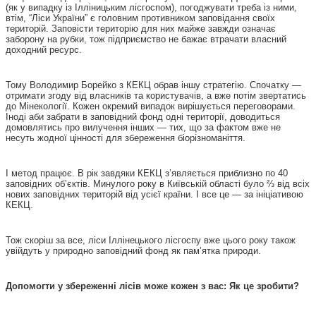
(як у випадку із Ілліницьким лісгоспом), погоджувати треба із ними,
втім, “Ліси України” є головним противником заповідання своїх
територій. Заповісти територію для них майже завжди означає
заборону на рубки, тож підприємство не бажає втрачати власний
доходний ресурс.
Тому Володимир Борейко з КЕКЦ обрав іншу стратегію. Спочатку —
отримати згоду від власників та користувачів, а вже потім звертатись
до Мінекології. Кожен окремий випадок вирішується переговорами.
Іноді аби забрати в заповідний фонд одні території, доводиться
домовлятись про вилучення інших — тих, що за фактом вже не
несуть жодної цінності для збереження біорізноманіття.
І метод працює. В рік завдяки КЕКЦ з’являється приблизно по 40
заповідних об’єктів. Минулого року в Київській області було ⅔ від всіх
нових заповідних територій від усієї країни. І все це — за ініціативою
КЕКЦ.
Тож скоріш за все, ліси Іллінецького лісгоспу вже цього року також
увійдуть у природно заповідний фонд як пам’ятка природи.
Допомогти у збереженні лісів може кожен з вас: Як це зробити?