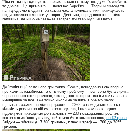
“Лісництва підгодовують лісових тварин не тому, що дуже їх люблять
та дбають. Це приманка, — пояснює Борейко. — Тварини приходять
на підгодівлю в один і той самий час, а полювальники приїжджають
сюди незадовго до візиту тварин. Дивіться, перед вишкою — ціла
галявина, де ніщо не заважає застрелити тварину з 50 метрів”.
До “годівниць” веде нова грунтовка. Схоже, нещодавно нею вперше
проїхали автомобілем, та от в чому проблему — вся вона була вкрита
червонокнижною черемшею, яка під протектором техніки зім’ялась та
ймовірніше за все, вже точно ніколи не зацвіте. Борейко рахує
щільність рослин на ділянці дороги — 20м2, разом дивимось, яка
кількість рослин на ній була пошкоджена, і шляхом нескладних
підрахунків приходимо до висновків — 280 пошкоджених рослин,
кожна з яких “коштує” лісу, тобто має бути компенсована,
по 62 гривні
.
Звідки — збитки у 17 360 гривень, плюс штраф — 1700 до 3655
гривень.