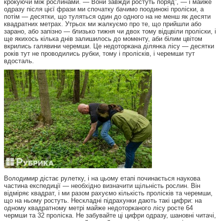
крокуючи між рослинами. — Вони завжди ростуть поряд”, — і майже
одразу після цієї фрази ми спочатку бачимо поодинокі проліски, а
потім — десятки, що туляться один до одного на не менш як десяти
квадратних метрах. Утрьох ми жалкуємо про те, що прийшли або
зарано, або запізно — близько тижня чи двох тому відцвіли проліски, і
ще якихось кілька днів залишилось до моменту, аби білим цвітом
вкрились галявини черемши. Це недоторкана ділянка лісу — десятки
років тут не проводились рубки, тому і пролісків, і черемши тут
вдосталь.
Володимир дістає рулетку, і на цьому етапі починається наукова
частина експедиції — необхідно визначити щільність рослин. Він
відміряє квадрат, і ми разом рахуємо кількість пролісків та черемши,
що на ньому ростуть. Нескладні підрахунки дають такі цифри: на
одному квадратному метрі майже недоторканого лісу росте 64
чермши та 32 проліска. Не забувайте ці цифри одразу, шановні читачі,