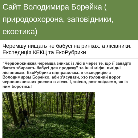
Сайт Володимира Борейка (
природоохорона, заповідники,
екоетика)
Черемшу нищать не бабусі на ринках, а лісівники:
Експедиція КЕКЦ та ЕкоРубрики
“Червонокнижна черемша зникає із лісів через те, що її занадто
багато збирають бабусі для продажу” та інші міфи, вигідні
лісівникам. ЕкоРубрика відправилась в експедицію з
Володимиром Борейко, аби з’ясувати, хто головний ворог
червонокнижних рослин в лісах. І, звісно, розповідаємо, як із
ним боротись!