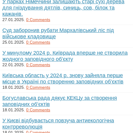
У парках Німеччини залишають старі сухі дерева
для гніздування дятлів, синиць, сов, білок та
кажанів.
27.01.2025.
0 Comments
Суд заборонив рубати Мархалівський ліс під
військове кладовище
25.01.2025.
0 Comments
У минулому 2024 р. Київрада вперше не створила
жодного заповідного об’єкту
22.01.2025.
0 Comments
Київська область у 2024 р. знову зайняла перше
місце в Україні по створенню заповідних об’єктів
18.01.2025.
0 Comments
Богуславська рада дякує КЕКЦу за створення
заповідних об’єктів
18.01.2025.
0 Comments
У Києві відбувається повзуча антиекологічна
контрреволюція
18.01.2025.
0 Comments