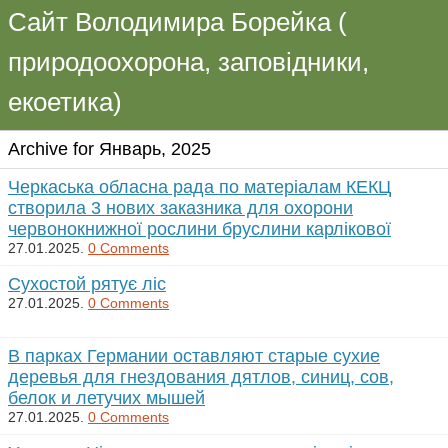
Сайт Володимира Борейка (
природоохорона, заповідники,
екоетика)
Archive for Январь, 2025
Черкаська обласна рада по матеріалам КЕКЦ
створила 3 нових заказника для охорони
червонокнижної рослини бруслини карлікової
27.01.2025.
0 Comments
Cухостой рятує ліс
27.01.2025.
0 Comments
В парках Германии оставляют старые сухие
деревья для гнездования дятлов, синиц, сов,
белок и летучих мышей
27.01.2025.
0 Comments