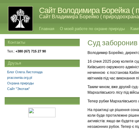
Сайт Володимира Борейка ( п
Сайт Владимира Борейко ( природоохрана,
Главная
О моей работе по охране природы
Кам
Суд заборонив 
Контакты
Тел.:
+380 (67) 715 27 90
Володимир Борейко, директор
16 січня 2025 року колегія 
Друзья
Київського окружного адміні
Блог Олега Листопада
нечинною є постанова Кабінет
pracownia.org.pl
квітників під час виконання 
Охрана природы
Таким чином, вже другий суд
Сайт "Экотаж"
Мархалівського лісу під війс
Тепер рубки Мархалівського л
На практиці це рішення озна
коли буде протилежне рішенн
активістів: якщо ви будете 
незаконних рубок. Тепер є пі