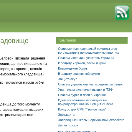
кладовище
Кампании
Современная идея дикой природы и ее
воплощение в природохранную практику
Спасем изначальную степь Украины
В.Бєловой, визнала рішення
В защиту хорьков, ласок и куниц
твердив, що протиправною та
Возрождение болот
рев, чагарників, газонів і
В защиту золотистой щурки
го меморіального кладовища».
Защита акул
якої почалися масові рубки
Спасем украинский лес и редкие растения
Уничтожим охотничьи вышки в ПЗФ
Спасем сурка и лося в Украине!
Идея абсолютной заповедности-
довища до того моменту,
природоохранная концепция 21 века
ого арештовували місцевих
Конкурс для СМИ "Гнилое перо"
 контролем зараз вже
Зоозащита
Заповедные школы Борейко-Войцеховского
Доска позора