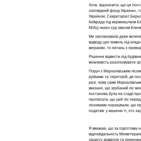
Хочу відзначити, що ця пост
заповідний фонд України», т
Україною. Секретаріат Бернсь
Київрада під керівництвом К
КЕКЦ через суд змусив Кличка
Ми запланували дуже величез
відводу цих земель під клад
виграємо, то питань з приво
Рішення відвести під будівн
можливість реалізовувати зр
Поруч з Мархалівським лісом 
рубками та територій, де по
разі, чому саме Мархалівськи
вказано, що зрубаний ліс м
постанова була на стадії про
прописати, що цей ліс перед
лісниками порахували, що пр
податків у кишеню ті, хто зар
Я вважаю, що за підготовку 
відповідальність Мінветерані
захисту довкілля та природни