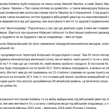
анова Кабміну грубо порушує не лише низку Законів України, а саме-Закон Укр
а Закон України « Про оцінку впливу на довкілля», а також міжнародну Бернсь
кої конвенції вже розпочав справу проти України за її порушення. Слід додати
личка також незаконно хотіли будувати військовий цвинтар на нерозмінованій п
 відмовитися від цієї дурниці, яка коштувала б життя та здоров’я будівельник
ну “многоходовку”. Паралельно у нас іде ще декілька судів, в яких ми ставим
овище. Йдеться про рішення Київської обласної та Фастівської районної держа
ду будувати чи не будувати там це кладовище – вже не буде.
ицтво Мархалівський ліс було зумовлено передусім економічною вигодою, оскіл
убаний ліс.
продовжується територія Боярської лісодослідної станції. Там 20 тисяч гектарі
саджена монокультура маленької сосни, які не мають такої цінності та не є за
й ліс? А тому що це стиглий ліс, який можна зрубати і продати. В постанові 
ожна буде передавати на потреби ЗСУ. Тобто можна передавати, а можна не п
єкту, Мін’юст мав до неї зауважень на 15 сторінок і зокрема по цьому пункту на
ається на потреби ЗСУ. Але ті, хто готував цей проєкт зробили комерційний с
одаж цього лісу коштує щонайменше 80 мільйонів гривень. Ці величезні гроші 
аз рубав ліс.
незаконної постанови Кабміну та за вибір майданчика під військовий цвинтар 
в, яке вже вчетверте б’є у штангу з вибором місця під військове кладовище, а 
х ресурсів (квітень 2022 року – вересень 2024 року) Руслан Стрілець.