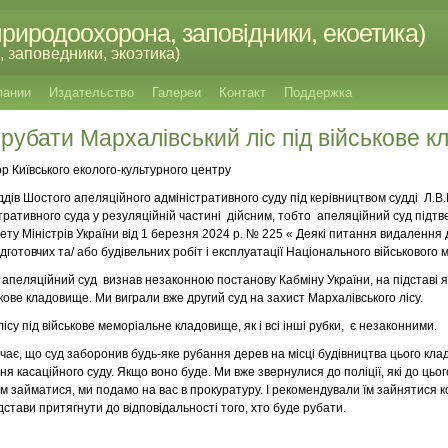
риродоохорона, заповідники, екоетика)
 заповедники, экоэтика)
пании
Издательство
Галереи
Контакт
Поддержка
рубати Мархалівський ліс під військове 
 Київського еколого-культурного центру
суддів Шостого апеляційного адміністративного суду під керівництвом судді Л.
стративного суда у резуляційній частині дійсним, тобто апеляційний суд під
у Міністрів України від 1 березня 2024 р. № 225 « Деякі питання видалення де
підготовчих та/ або будівельних робіт і експлуатації Національного військово
- апеляційний суд визнав незаконною постанову Кабміну України, на підставі 
ькове кладовище. Ми виграли вже другий суд на захист Мархалівського лісу.
ісу під військове меморіальне кладовище, як і всі інші рубки, є незаконними.
чає, що суд заборонив будь-яке рубання дерев на місці будівництва цього кла
я касаційного суду. Якщо воно буде. Ми вже звернулися до поліції, які до ць
цим займатися, ми подамо на вас в прокуратуру. І рекомендували їм зайнятися
дстави притягнути до відповідальності того, хто буде рубати.