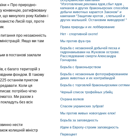
Всеукраинская кампания
“Изготовление,реклама ядов,сбыт ядов ,
аїни « Про природно-
капканов и других браконьерских способов
ку конвенцію, ратифіковану
добычи животных карается Законом” и
, що минулого року Кабмін і
кампания "Защитим кротов , слепышей и
других малышей. Остановим живодеров! "
овністю Лисій горі, проте
ам.
Права природы и их лоббирование
Нет - спортивной охоте!
о питання про незаконність
дміністрацій. Якщо ми там
Мы против фуа-гра
Борьба с незаконной добычей песка и
гидронамывами на Жуковом острове.
ьки в постанові заклали
Расследование смерти Александра
Гончарова
Борьба с браконьерством
в, є багато територій з
Борьба с незаконным фотографированием
повідним фондом. В такому
диких животных и их контрабандой
№ 225 останнім пунктом
Борьба с торговлей браконьерскими сетями
ередавати. Коли ця
писав: потрібно чітко
Черный список трофейных убийц
хематоз. Ми разом з
Охрана волков
покладуть без всіх
Спасем украинских зубров!
Мы против живых новогодних елок!
Борьба за заповедность
повинно нести
Идем в Европу-строим заповедность
також колишній міністр
Первоцвет