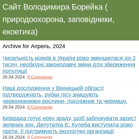
Сайт Володимира Борейка (
природоохорона, заповідники,
екоетика)
Archive for Апрель, 2024
Чисельність вовків в Україні різко зменшилася до 2
тисяч, необхідні законодавчі зміни для збереження
популяції
28.04.2024.
0 Comments
Наші дослідження у Вінницькій області
підтверджують, рубки лісу знищують
червонокнижні рослини- підсніжник та черемшу.
28.04.2024.
0 Comments
Київрада готує нову зраду, щоб заблокувати захист
зелених зон. Депутатка Є. Кулеба виступила різко
проти. Ії підтримують екологічні організації
26.04.2024.
0 Comments