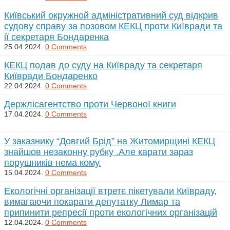
Київський окружной адміністративний суд відкрив
судову справу за позовом КЕКЦ проти Київради та
ії секретаря Бондаренка
25.04.2024.
0 Comments
КЕКЦ подав до суду на Київраду та секретаря
Київради Бондаренко
22.04.2024.
0 Comments
Держлісагентство проти Червоної книги
17.04.2024.
0 Comments
У заказнику “Довгий Брід” на Житомирщині КЕКЦ
знайшов незаконну рубку .Але карати зараз
порушників нема кому.
15.04.2024.
0 Comments
Екологічні організації втретє пікетували Київраду,
вимагаючи покарати депутатку Лимар та
припинити репресії проти екологічних організацій
12.04.2024.
0 Comments