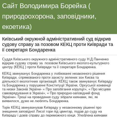
Сайт Володимира Борейка (
природоохорона, заповідники,
екоетика)
Київський окружной адміністративний суд відкрив
судову справу за позовом КЕКЦ проти Київради та
ії секретаря Бондаренка
Суддя Київського окружного адміністративного суду Н.Д.Панченко
відкрив судову справу за позовом Київського еколого-культурного
центру (КЕКЦ ) проти Київради та ії секретаря Бондаренка.
КЕКЦ звинувачує Бондаренка у лобіюванні незаконного рішення
Київради, спрямованого проти захисту зелених зон Києва та
діяльності екологічних організацій. КЕКЦ також звинувачує Київраду
та Бондаренка у порушенні Конституції України, Орхуської конвенції
та низки Законів України- « Про запобігання корупції», « Про місцеве
самоврядування в Україні», « Про природно-заповідний фонд
України». Гроші на проведення суду зібрали киянами, які, як
виявилося, дуже не люблять Бондаренка.
Торік КЕКЦ звинувачував Київраду у незаконному рішенні про
знищення заповідної Лисої гори під цвинтар, подав до суду на
Київраду і довів справу до переможного кінця. Улюблена киянами