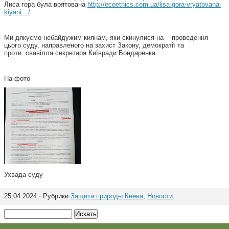
Лиса гора була врятована
http://ecoethics.com.ua/lisa-gora-vryatovana-
kiyani…/
Ми дякуємо небайдужим киянам, яки скинулися на проведення
цього суду, направленого на захист Закону, демократії та
проти свавілля секретаря Київради Бондаренка.
На фото-
Ухвада суду
25.04.2024 · Рубрики
Защита природы Киева
,
Новости