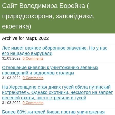
Сайт Володимира Борейка (
природоохорона, заповідники,
екоетика)
Archive for Март, 2022
Лес имеет важное оборонное значение. Но у нас
его нещадно вырубали
31.03.2022.
0 Comments
Отношение киевлян к уничтожению зеленых
насаждений и водоемов столицы
31.03.2022.
0 Comments
На Херсонщине стая диких гусей сбила путинский
истребитель. Однако охотники, несмотря на запрет
весеней охоты, часто стреляли в гусей
31.03.2022.
0 Comments
Более 80% жителей Киева против уничтожения