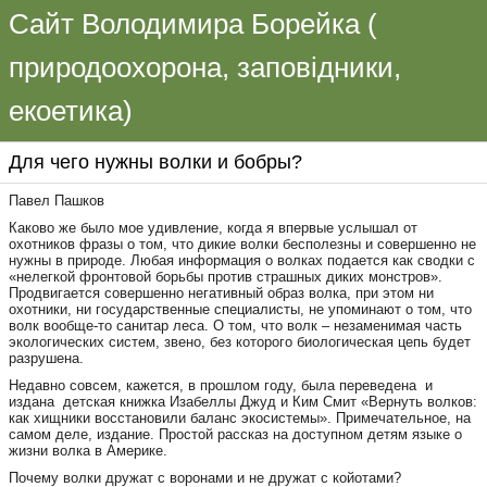
Сайт Володимира Борейка (
природоохорона, заповідники,
екоетика)
Для чего нужны волки и бобры?
Павел Пашков
Каково же было мое удивление, когда я впервые услышал от
охотников фразы о том, что дикие волки бесполезны и совершенно не
нужны в природе. Любая информация о волках подается как сводки с
«нелегкой фронтовой борьбы против страшных диких монстров».
Продвигается совершенно негативный образ волка, при этом ни
охотники, ни государственные специалисты, не упоминают о том, что
волк вообще-то санитар леса. О том, что волк – незаменимая часть
экологических систем, звено, без которого биологическая цепь будет
разрушена.
Недавно совсем, кажется, в прошлом году, была переведена и
издана детская книжка Изабеллы Джуд и Ким Смит «Вернуть волков:
как хищники восстановили баланс экосистемы». Примечательное, на
самом деле, издание. Простой рассказ на доступном детям языке о
жизни волка в Америке.
Почему волки дружат с воронами и не дружат с койотами?