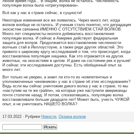
любое время года… В общем, волка не осталось. Численность
популяции волка была «отрегулирована».
Всё как у нас в стране сейчас, в сущности!
Некоторые изменения все же появились. Через много лет, когда
волков вообще не осталось. И ученым стало понятно, что деградация
экосистем связанна ИМЕННО С ОТСУТСТВИЕМ СТАЙ ВОЛКОВ.
Много лет специалисты-экологи добивались восстановления
популяции волка. И сейчас в Америке действует федеральная
защита для волков. Продолжается восстановление численности
волчьих стай в Йеллоустоуне, а также ряде других областей. Это
привело к широкому кругу исследований о том, что происходит, когда
восстановлена популяция хищника. Как это отражается на других
животных, на экосистеме в целом. И даже на состоянии рек и ручьев!
И сейчас эти исследования доступны. Есть обобщенный опыт за
много лет.
Вот только не уверен, а знает ли кто-то из «компетентных и
уполномоченных чиновников» у нас в стране об этих исследованиях?
Ведь если мы сейчас уничтожим дикого волка у нас в стране, то мы
«наступим на те же грабли», на которые уже наступили американцы
почти столетие назад. И потом, спохватившись, популяцию волка
восстанавливали больше двадцати лет! Может быть, учесть ЧУЖОЙ
опыт, и не уничтожать НАШЕГО ВОЛКА?
17.03.2022 · Рубрики
Новости
,
Охрана волков