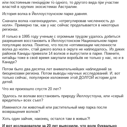
или постоянным геноцидом то одного, то другого вида при участии
властей в хрупких экосистемах Австралии.
История волка в Йеллоустоунском парке давняя.
Сначала волка «загеноцидили», «отрегулировав численность до
ноля». Примерно так, как у нас сейчас проделывается в некоторых
регионах.
И только в 1995 году ученым с огромным трудом удалось добиться
разрешения восстановить в Йеллоустонском Национальном парке
популяцию волка. Понятно, что после «оптимизации численности
волка до ноля», стай дикого волка в округе не наблюдалось. Из диких
районов Канады привезли 14 волков и выпустили в парке. Помните,
китайцы тоже в своё время закупали воробьёв не только у нас, но и в
Канаде?
Потом было два десятка лет внимательнейших наблюдений за
биоценозами региона. Потом выводы научных исследований. И, вот
только сейчас, популярное изложение этой ДОЛГОЙ истории для
детей.
Что же произошло спустя 20 лет?
Удалось ли волкам восстановить природу Йеллоустоуна, или «серый
вредитель» всех съел?
Изменился ли животный или растительный мир парка после
возвращения волков?
Хоть один зайчик, наконец, остался там в живых?!
И вот исследователи за 20 лет выяснили, что волк буквально