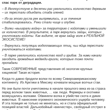
спас парк от деградации.
– В Иеллоустоуне в десятки раз увеличилось количество деревьев
– их перестали объедать стада оленей.
– Из-за этого русла рек выпрямились, а их течения
стабилизировались.
Реки стали чище и глубже.
– Волки «выиграли войну» за территорию с койотами и уменьшили
их количество. В результате, в парк вернулись зайцы, которых
уничтожали койоты. Как видите, не враг зайцу волк в РЕАЛЬНОЙ
ЭКОСИСТЕМЕ!
– Вернулись популяции водоплавающих птиц, чьи яйца перестали
уничтожаться койотами.
– В парке увеличилось количество ягод и грибов. За ними начали
заходить громадные медведи-гризли, которые тоже почти
пропадали.
Такие СОВРЕМЕННЫЕ представления об экологии крупных
хищников! Такая история.
Когда-то давно бродили волки по всему Североамериканскому
континенту. Из Арктики в Мексику кочевали мощные волчьи стаи.
Но они были почти уничтожены в начале прошлого века из-за страха
перед волком таких животных, … как люди. Фермеры и охотники
возмущались волками. Обвиняли волка в убийстве скота и диких
животных. В нанесении огромного экономического ущерба человеку.
И эта позиция не только не менялась, но и стала официальной
позицией властей. Дальнобойный «винчестер», свободный отстрел в