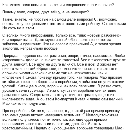
Как может волк повлиять на реки и сохранение влаги в почве?
Почему волк, скорее, друг зайцу, а не наоборот?
Такие, знаете, не простые на самом деле вопросы! С, возможно,
несколько упрощенными ответами, понятными ребенку. С картинками.
Но суть не в этом.
О волках много информации. Только всё, типа: «серый разбойник»
или «вредитель». Даже мультяшный образ волка гоняется за
зайчиком и хулиганит. Что не совсем правильно! А, с точки зрения
экологии, неправильно вообще!
Природа — единое целое: растения, звери, птицы, насекомые. Любая
«таракашка» далеко не «какая-то гадость»! Все в экосистеме друг от
друга зависят. Все друг на друга влияют. Все и всё! В жизни нет
ничего «лишнего»! «Вредные», по мнению человека, животные в
сложной биологической системе так же необходимы, как и
«полезные»! Снова приведу пример того, как товарищ Мао призвал
китайских крестьян бороться с воробьями, чтобы они не уничтожали
урожай. Китайцев много, воробьишек всех перебили. В результате,
урожай съели гусеницы. Из-за отсутствия воробьёв они активно
размножились. Сверх меры, в отсутствие контролирующего их
численность вида. А об этом Компартия Китая и лично сам великий
Мао как-то не подумали…
Про воробьёв в Китае я, наверное, в десятый раз пример привожу.
Кто меня давно читает, наверняка вспомнят. С Йеллоустонскими
волками получилось почти точно так же: ещё один пример
непонимания азов экологии властями, достойный стать
хрестоматийным. Наряду с «укрощением воробьёв товарищем Мао»