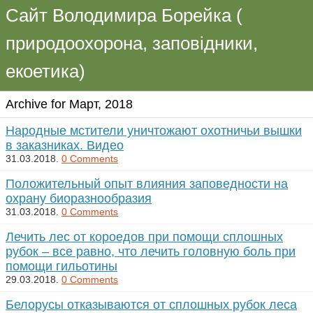
Сайт Володимира Борейка (
природоохорона, заповідники,
екоетика)
Archive for Март, 2018
Народные мстители уничтожают охотничьи вышки
в заказниках. Видео
31.03.2018.
0 Comments
Положительный опыт влияния заповедности на
охрану биоразнообразия
31.03.2018.
0 Comments
Лечить лес от короедов при помощи сплошных
рубок – все равно, что лечить головную боль при
помощи гильотины
29.03.2018.
0 Comments
Белорусы отказываются от сплошных рубок леса