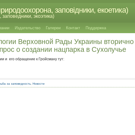
риродоохорона, заповідники, екоетика)
 заповедники, экоэтика)
пании
Издательство
Галереи
Контакт
Поддержка
логии Верховной Рады Украины вторично
прос о создании нацпарка в Сухолучье
ии и его обращение к Гройсману тут:
ьба за заповедность
,
Новости