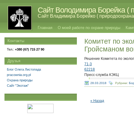
Сайт Володимира Борейка ( п
Сайт Владимира Борейко ( природоохрана,
Главная
О моей работе по охране природы
Кам
Комитет по эко
Контакты
Гройсманом во
Тел.:
+380 (67) 715 27 90
Решение Комитета по эколог
Друзья
71-3
62218
Блог Олега Листопада
Пресс-служба КЭКЦ
pracownia.org.pl
Охрана природы
28.03.2018
Рубрики:
Бор
Сайт "Экотаж"
« Назад