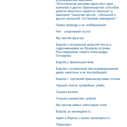
Всеукраинская кампания
“Изготовление,реклама ядов,сбыт ядов ,
капканов и других браконьерских способов
добычи животных карается Законом” и
кампания "Защитим кротов , слепышей и
других малышей. Остановим живодеров! "
Права природы и их лоббирование
Нет - спортивной охоте!
Мы против фуа-гра
Борьба с незаконной добычей песка и
гидронамывами на Жуковом острове.
Расследование смерти Александра
Гончарова
Борьба с браконьерством
Борьба с незаконным фотографированием
диких животных и их контрабандой
Борьба с торговлей браконьерскими сетями
Черный список трофейных убийц
Охрана волков
Спасем украинских зубров!
Мы против живых новогодних елок!
Борьба за заповедность
Идем в Европу-строим заповедность
Первоцвет