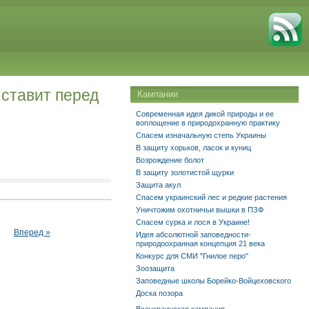
 ставит перед
Кампании
Современная идея дикой природы и ее
воплощение в природохранную практику
Спасем изначальную степь Украины
В защиту хорьков, ласок и куниц
Возрождение болот
В защиту золотистой щурки
Защита акул
Спасем украинский лес и редкие растения
Уничтожим охотничьи вышки в ПЗФ
Спасем сурка и лося в Украине!
Вперед »
Идея абсолютной заповедности-
природоохранная концепция 21 века
Конкурс для СМИ "Гнилое перо"
Зоозащита
Заповедные школы Борейко-Войцеховского
Доска позора