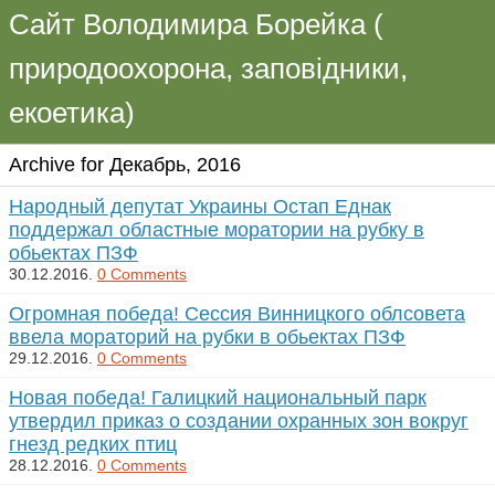
Сайт Володимира Борейка (
природоохорона, заповідники,
екоетика)
Archive for Декабрь, 2016
Народный депутат Украины Остап Еднак
поддержал областные моратории на рубку в
обьектах ПЗФ
30.12.2016.
0 Comments
Огромная победа! Сессия Винницкого облсовета
ввела мораторий на рубки в обьектах ПЗФ
29.12.2016.
0 Comments
Новая победа! Галицкий национальный парк
утвердил приказ о создании охранных зон вокруг
гнезд редких птиц
28.12.2016.
0 Comments