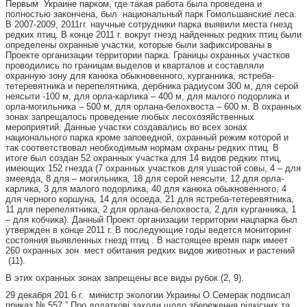
Первым Украине парком, где такая работа была проведена и
полностью закончена, был национальный парк Гомольшанские леса.
В 2007-2009, 2011гг. научные сотрудники парка выявили места гнезд
редких птиц. В конце 2011 г. вокруг гнезд найденных редких птиц были
определены охранные участки, которые были зафиксированы в
Проекте организации территории парка. Границы охранных участков
проводились по границам выделов и кварталов и составляли
охранную зону для канюка обыкновенного, курганника, ястреба-
тетеревятника и перепелятника, дербника радиусом 300 м, для серой
неясыти -100 м, для орла-карлика – 400 м, для малого подорлика и
орла-могильника – 500 м, для орлана-белохвоста – 600 м. В охранных
зонах запрещалось проведение любых лесохозяйственных
мероприятий. Данные участки создавались во всех зонах
национального парка кроме заповедной, охранный режим которой и
так соответствовал необходимым нормам охраны редких птиц. В
итоге был создан 52 охранных участка для 14 видов редких птиц,
имеющих 152 гнезда (7 охранных участков для ушастой совы, 4 – для
змееяда, 8 для – могильника, 18 для серой неясыти, 12 для орла-
карлика, 3 для малого подорлика, 40 для канюка обыкновенного, 4
для черного коршуна, 14 для осоеда, 21 для ястреба-тетеревятника,
11 для перепелятника, 2 для орлана-белохвоста, 2 для курганника, 1
– для кобчика). Данный Проект организации территории нацпарка был
утвержден в конце 2011 г. В последующие годы ведется мониторинг
состояния выявленных гнезд птиц . В настоящее время парк имеет
260 охранных зон мест обитания редких видов животных и растений
(11).
В этих охранных зонах запрещены все виды рубок (2, 9).
29 декабря 201 6 г. министр экологии Украины О.Семерак подписал
приказ № 557 ” Про додаткові заходи щодо збереження рідкісних та