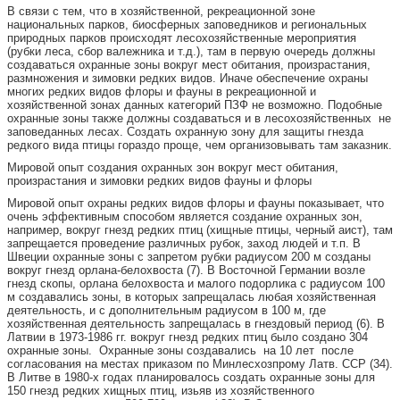
В связи с тем, что в хозяйственной, рекреационной зоне
национальных парков, биосферных заповедников и региональных
природных парков происходят лесохозяйственные мероприятия
(рубки леса, сбор валежника и т.д.), там в первую очередь должны
создаваться охранные зоны вокруг мест обитания, произрастания,
размножения и зимовки редких видов. Иначе обеспечение охраны
многих редких видов флоры и фауны в рекреационной и
хозяйственной зонах данных категорий ПЗФ не возможно. Подобные
охранные зоны также должны создаваться и в лесохозяйственных не
заповеданных лесах. Создать охранную зону для защиты гнезда
редкого вида птицы гораздо проще, чем организовывать там заказник.
Мировой опыт создания охранных зон вокруг мест обитания,
произрастания и зимовки редких видов фауны и флоры
Мировой опыт охраны редких видов флоры и фауны показывает, что
очень эффективным способом является создание охранных зон,
например, вокруг гнезд редких птиц (хищные птицы, черный аист), там
запрещается проведение различных рубок, заход людей и т.п. В
Швеции охранные зоны с запретом рубки радиусом 200 м созданы
вокруг гнезд орлана-белохвоста (7). В Восточной Германии возле
гнезд скопы, орлана белохвоста и малого подорлика с радиусом 100
м создавались зоны, в которых запрещалась любая хозяйственная
деятельность, и с дополнительным радиусом в 100 м, где
хозяйственная деятельность запрещалась в гнездовый период (6). В
Латвии в 1973-1986 гг. вокруг гнезд редких птиц было создано 304
охранные зоны. Охранные зоны создавались на 10 лет после
согласования на местах приказом по Минлесхозпрому Латв. ССР (34).
В Литве в 1980-х годах планировалось создать охранные зоны для
150 гнезд редких хищных птиц, изьяв из хозяйственного