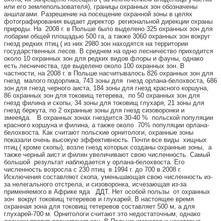
или его землепользователя), границы охранных зон обозначены
аншлагами. Разрешение на посещение охранной зоны в целях
фотографирования выдает директор региональной дирекции охраны
природы. На 2008 г. в Польше было выделено 325 охранных зон для
лобарии общей площадью 500 га, а также 3060 охранных зон вокруг
гнезд редких птиц ( из них 2980 зон находятся на территории
государственных лесов. В среднем на одно лесничество приходится
около 10 охранных зон для редких видов флоры и фауны, однако
есть лесничества, где выделено около 100 охранных зон. В
частности, на 2008 г. в Польше насчитывалось 826 охранных зон для
гнезд малого подорлика, 743 зоны для гнезд орлана-белохвоста, 686
зон для гнезд черного аиста, 184 зоны для гнезд красного коршуна,
86 охранных зон для токовищ тетерева, по 50 охранных зон для
гнезд филина и скопы, 34 зоны для токовищ глухаря, 21 зоны для
гнезд беркута, по 2 охранные зоны для гнезд сизоворонки и
змееяда. В охранных зонах гнездится 30-40 % польской популяции
красного коршуна и филина, а также около 70% популяции орлана-
белохвоста. Как считают польские орнитологи, охранные зоны
показали очень высокую эффективность. Почти все виды хищных
птиц ( кроме скопы), возле гнезд которых созданы охранные зоны, а
также черный аист и филин увеличивают свою численность. Самый
большой результат наблюдается у орлана-белохвоста. Его
численность возросла с 230 птиц в 1994 г. до 700 в 2008 г.
Исключения составляют скопа, уменьшающая свою численность из-
за нелегального отстрела, и сизоворонка, исчезающая из-за
применяемого в Африке яда ДДТ. Нет особой пользы от охранных
зон вокруг токовищ тетеревов и глухарей. В настоящее время
охранная зона для токовищ тетеревов составляет 500 м, а для
глухарей-700 м. Орнитологи считают это недостаточным, однако