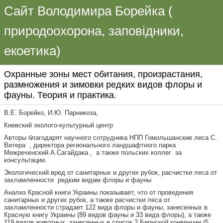
Сайт Володимира Борейка (
природоохорона, заповідники,
екоетика)
Охранные зоны мест обитания, произрастания,
размножения и зимовки редких видов флоры и
фауны. Теория и практика.
В.Е. Борейко, И.Ю. Парникоза,
Киевский эколого-культурный центр
Авторы благодарят научного сотрудника НПП Гомольшанские леса С.
Витера , директора регионального ландшафтного парка
Межреченский А.Сагайдака , а также польских коллег за
консультации.
Экологический вред от санитарных и других рубок, расчистки леса от
захламленности редким видам флоры и фауны
Анализ Красной книги Украины показывает, что от проведения
санитарных и других рубок, а также расчистки леса от
захламленности страдает 122 вида флоры и фауны, занесенных в
Красную книгу Украины (89 видов фауны и 33 вида флоры), а также
119 видов животных, занесенных в список 2 Бернской конвенции (5,