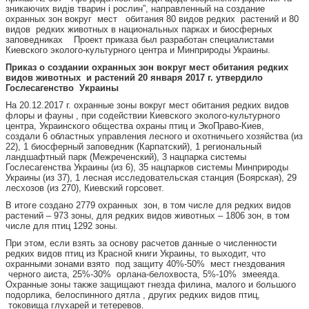
зникаючих видів тварин і рослин”, направленный на создание
охранных зон вокруг мест обитания 80 видов редких растений и 80
видов редких животных в национальных парках и биосферных
заповедниках Проект приказа был разработан специалистами
Киевского эколого-культурного центра и Минприроды Украины.
Приказ о создании охранных зон вокруг мест обитания редких
видов животных и растений 20 января 2017 г. утвердило
Гослесагенство Украины
На 20.12.2017 г. охранные зоны вокруг мест обитания редких видов
флоры и фауны , при содействии Киевского эколого-культурного
центра, Украинского общества охраны птиц и ЭкоПраво-Киев,
создали 6 областных управления лесного и охотничьего хозяйства (из
22), 1 биосферный заповедник (Карпатский), 1 региональный
ландшафтный парк (Межреченский), 3 нацпарка системы
Гослесагенства Украины (из 6), 35 нацпарков системы Минприроды
Украины (из 37), 1 лесная исследовательская станция (Боярская), 29
лесхозов (из 270), Киевский горсовет.
В итоге создано 2779 охранных зон, в том числе для редких видов
растений – 973 зоны, для редких видов животных – 1806 зон, в том
числе для птиц 1292 зоны.
При этом, если взять за основу расчетов данные о численности
редких видов птиц из Красной книги Украины, то выходит, что
охранными зонами взято под защиту 40%-50% мест гнездования
черного аиста, 25%-30% орлана-белохвоста, 5%-10% змееяда.
Охранные зоны также защищают гнезда филина, малого и большого
подорлика, белоспинного дятла , других редких видов птиц,
токовища глухарей и тетеревов.