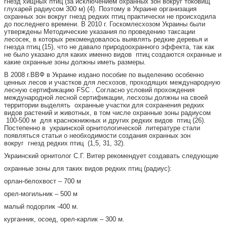
гнезд хищных птиц (за исключением охранных зон вокруг токовищ
глухарей радиусом 300 м) (4). Поэтому в Украине организация
охранных зон вокруг гнезд редких птиц практически не происходила
до последнего времени. В 2010 г. Госкомлесхозом Украины были
утверждены Методические указания по проведению таксации
лесосек, в которых рекомендовалось выявлять редкие деревья и
гнезда птиц (15), что не давало природоохранного эффекта, так как
не было указано для каких именно видов птиц создаются охранные и
какие охранные зоны должны иметь размеры.
В 2008 г.ВВФ в Украине издано пособие по выделению особенно
ценных лесов и участков для лесхозов, проходящих международную
лесную сертификацию FSC . Согласно условий прохождения
международной лесной сертификации, лесхозы должны на своей
территории выделять охранные участки для сохранения редких
видов растений и животных, в том числе охранные зоны радиусом
100-500 м для краснокнижных и других редких видов птиц (26).
Постепенно в украинской орнитологической литературе стали
появляться статьи о необходимости создания охранных зон
вокруг гнезд редких птиц (1,5, 31, 32).
Украинский орнитолог С.Г. Витер рекомендует создавать следующие
охранные зоны для таких видов редких птиц (радиус):
орлан-белохвост – 700 м
орел-могильник – 500 м
малый подорлик -400 м.
курганник, осоед, орел-карлик – 300 м.