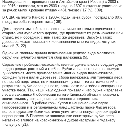
Исследования , проведенные в Алтайском крае ( Россия) с 2003 г.
по 2016 г показали, что из 2803 гнезд на 1607 гнездовых участков из-
за рубок было брошено птицами 481 гнездо ( 17 %). ( 39).
В США на плато Кайбаб в 1980-х годах из-за рубок пострадало 80%
гнезд ястреба-тетеревятника ( 39).
Для летучих мышей очень важно наличие не только единичного
старого или дуплистого дерева, где происходит их размножение или
отдых, но и соседних с ним таких же деревьев. Вырубка таких
деревьев может привести к исчезновению многих видов летучих
мышей (5, 22).
Одной из главных причин исчезновения редкого вида моллюска
серулины зубчатой является сбор валежника (5).
Серьезные проблемы лесохозяйственная деятельность создает для
видов редких растений и грибов. Рубки леса не только на прямую
уничтожают места произрастания многих видов подснежников,
орхидей путем валки деревьев, сбора валежника или трелевки леса
по лесной подстилке, но и косвенным путем – из-за изменений в
результате рубки освещенности, влажности или гибели микоризы на
участке леса. Так, наши наблюдения показали, что рубка и трелевка
леса в заказнике Любочивский на юге Киевской области привела к
значительному сокращению численности подснежника
обыкновенного. В районе горы Купол в национальном парке
Голосеевский и в региональном ландшафтном парке Лысая гора
велосипедистами были частично уничтожены популяции орхидей и
первоцветов. В Полесском заповеднике санитарные рубки леса
негативно влияют на краснокнижные дифазиаструмы и гудайеру
ползучую (21).