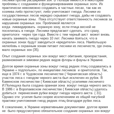
лесники против расширения зон. В Польше имеются и некоторые
проблемы с созданием и функционированием охранных золн. Их
практически невозможно создавать в частных лесах, так как их
хозяева либо протестуют, либо уничтожают гнезда. Лесники из
государственных лесов нередко скрывают гнезда, дабы не создавать
новые охранные зоны. Пока отсутствует ответственность лесников за
нарушение охранных зон. Проблемой является
когда ликвидировать охранную зону, если птица весной не
поселилась в гнезде. Лесники предлагают сделать это сразу,
орнитологи -через три года. Вместе с тем черный аист может вновь
начать занимать гнездо через 10 лет. Лесники бояться, что в
охранных зонах будут заводиться «вредители» леса. Наибольшую
нелюбовь к охранным зонам питают лесники из лесничеств, где очень
мало охранных зон (35).
Опыт создания охранных зон вокруг мест обитания, произрастания,
размножения и зимовки редких видов флоры и фауны в Украине.
Долгое время охранные зоны вокруг гнезд редких птиц создавались в
Украине « подпольно», по инициативе лесников и орнитологов. Так,
еще в 1974 г. в Чудовском лесничестве ( Черниговская область)
участок леса с гнездом черного аиста был исключен из рубок. В
Каменском лесничестве ( Киевская область) усилиями лесничего
И.Полещука была создана оранная зона вокруг гнезда черного аиста.
В 1986 г. в Воропаевском лесничестве ( Киевская область) удалось
добиться перенесения рубки вокруг гнезда черного аиста ( 31).
Однако эти усилия были скорее исключением из общей пагубной
практики уничтожения гнезд редких птиц благодаря рубке леса.
К сожалению, в Украине нормативными документами долгое время
не было предусмотрено обязательное создание охранных зон вокруг