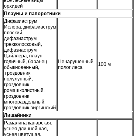
все лесные виды
орхидей
Плауны и папоротники
Дифазиаструм
Ислера, дифазиаструм
плоский,
дифазиаструм
трехколосковый,
дифазиаструм
Цайллера, плаун
годичный, баранец
Ненарушенный
100 м
обыкновенный,
полог леса
гроздовник
полулунный,
гроздовник
ромашколистный,
гроздовник
многораздельный,
гроздовник виргинский
Лишайники
Рамалина канарская,
уснея длиннейшая,
уснея цветущая,