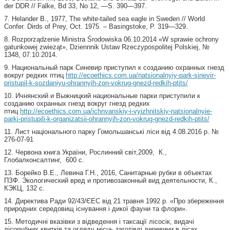
der DDR // Falke, Bd 33, No 12, —S. 390—397.
7. Helander В., 1977, The white-tailed sea eagle in Sweden // World
Confer. Dirds of Prey, Oct. 1975. – Basingstoke, P. 319—329.
8. Rozporządzenie Ministra Środowiska 06.10.2014 «W sprawie ochrony
gatunkowej zwieząt», Dziennnik Ustaw Rzeczypospolitej Polskiej, №
1348, 07.10.2014.
9. Национальный парк Синевир приступил к созданию охранных гнезд
вокруг редких птиц
http://ecoethics.com.ua/natsionalnyiy-park-sinevir-
pristupil-k-sozdaniyu-ohrannyih-zon-vokrug-gnezd-redkih-ptits/
10. Ичнянский и Выжницкий национальные парки приступили к
созданию охранных гнезд вокруг гнезд редких
птиц
http://ecoethics.com.ua/ichnvanskiy-i-vyizhnitskiy-natsionalnyie-
parki-pristupili-k-organizatsii-ohrannyih-zon-vokrug-gnezd-redkih-ptits/
11. Лист національного парку Гомольшанські ліси від 4.08.2016 р. №
276-07-91
12. Червона книга України, Рослинний світ,2009, К.,
Глобалконсалтинг, 600 с.
13. Борейко В.Е., Левина Г.Н., 2016, Санитарные рубки в объектах
ПЗФ. Экологический вред и противозаконный вид деятельности, К.,
КЭКЦ, 132 с.
14. Директива Ради 92/43/ЄЕС від 21 травня 1992 р. «Про збереження
природних середовищ існування і дикої фауни та флори».
15. Методичні вказівки з відведення і таксації лісосік, видачі
лісорубних квитків та огляду місць заготівлі деревини в лісах