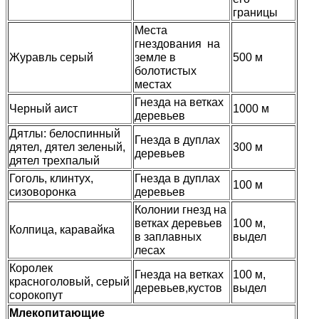
границы
Места
гнездования на
Журавль серый
земле в
500 м
болотистых
местах
Гнезда на ветках
Черный аист
1000 м
деревьев
Дятлы: белоспинный
Гнезда в дуплах
дятел, дятел зеленый,
300 м
деревьев
дятел трехпалый
Гоголь, клинтух,
Гнезда в дуплах
100 м
сизоворонка
деревьев
Колонии гнезд на
ветках деревьев
100 м,
Колпица, каравайка
в заплавных
выдел
лесах
Королек
Гнезда на ветках
100 м,
красноголовый, серый
деревьев,кустов
выдел
сорокопут
Млекопитающие