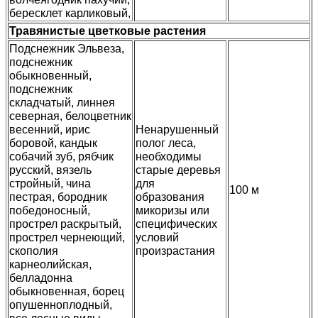
бересклет карликовый,
Травянистые цветковые растения
Подснежник Эльвеза,
подснежник
обыкновенный,
подснежник
складчатый, линнея
северная, белоцветник
весенний, ирис
Ненарушенный
боровой, кандык
полог леса,
собачий зуб, рябчик
необходимы
русский, вязель
старые деревья
стройный, чина
для
100 м
пестрая, бородник
образования
победоносный,
микоризы или
прострел раскрытый,
специфических
прострел чернеющий,
условий
скополия
произрастания
карнеолийская,
белладонна
обыкновенная, борец
опушенноплодный,