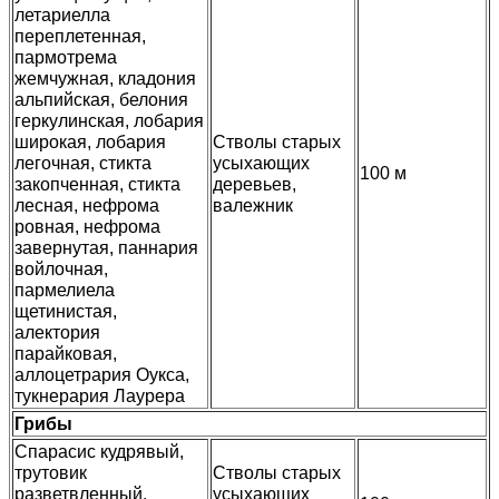
летариелла
переплетенная,
пармотрема
жемчужная, кладония
альпийская, белония
геркулинская, лобария
широкая, лобария
Стволы старых
легочная, стикта
усыхающих
100 м
закопченная, стикта
деревьев,
лесная, нефрома
валежник
ровная, нефрома
завернутая, паннария
войлочная,
пармелиела
щетинистая,
алектория
парайковая,
аллоцетрария Оукса,
тукнерария Лаурера
Грибы
Спарасис кудрявый,
трутовик
Стволы старых
разветвленный,
усыхающих