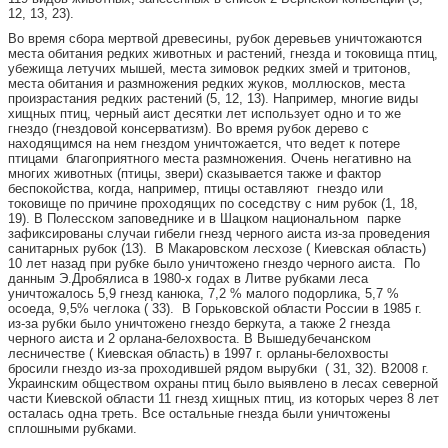
12, 13, 23).
Во время сбора мертвой древесины, рубок деревьев уничтожаются
места обитания редких животных и растений, гнезда и токовища птиц,
убежища летучих мышей, места зимовок редких змей и тритонов,
места обитания и размножения редких жуков, моллюсков, места
произрастания редких растений (5, 12, 13). Например, многие виды
хищных птиц, черный аист десятки лет использует одно и то же
гнездо (гнездовой консерватизм). Во время рубок дерево с
находящимся на нем гнездом уничтожается, что ведет к потере
птицами благоприятного места размножения. Очень негативно на
многих животных (птицы, звери) сказывается также и фактор
беспокойства, когда, например, птицы оставляют гнездо или
токовище по причине проходящих по соседству с ним рубок (1, 18,
19). В Полесском заповеднике и в Шацком национальном парке
зафиксированы случаи гибели гнезд черного аиста из-за проведения
санитарных рубок (13). В Макаровском лесхозе ( Киевская область)
10 лет назад при рубке было уничтожено гнездо черного аиста. По
данным Э.Дробялиса в 1980-х годах в Литве рубками леса
уничтожалось 5,9 гнезд канюка, 7,2 % малого подорлика, 5,7 %
осоеда, 9,5% чеглока ( 33). В Горьковской области России в 1985 г.
из-за рубки было уничтожено гнездо беркута, а также 2 гнезда
черного аиста и 2 орлана-белохвоста. В Вышедубечанском
лесничестве ( Киевская область) в 1997 г. орланы-белохвосты
бросили гнездо из-за проходившей рядом вырубки ( 31, 32). В2008 г.
Украинским обществом охраны птиц было выявлено в лесах северной
части Киевской области 11 гнезд хищных птиц, из которых через 8 лет
осталась одна треть. Все остальные гнезда были уничтожены
сплошными рубками.