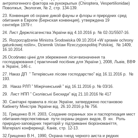
антропогенного фактора на рукокрылых (Chiroptera, Vespertilionidae)
Поволжья, Экология, № 2, стр. 134-139.
23. Конвенция об охране дикой фауны и флоры и природних сред
обитания в Европе (Бернская конвенция), утверждена 19
сентября 1979 г.
24. Лист Держлісагенства України від 4.10.2016 р. № 02-31/5507-16.
25. Rozporządzenie Ministra Środowiska 09.10.2014 «W sprawie ochrony
gatunkowej roślin», Dziennik Ustaw Rzeczypospolitej Polskiej, № 1409,
16.10.2014.
26.Особливо цінні для збереження ліси=визначення та
господарювання ( практичний посібник для України ), 2008, Львів, ВВФ
в Україні, 146 с.
27. Наказ ДП ” Тетерівське лісове господарство” від 16.11.2016 р. №
193.
28. Наказ РЛП ” Міжрічинський ” від 16.11.2016 р. № 03/16.
29. Лист НПП ” Сколівські Бескиди” від 21.10.2016 № 417
30. Санітарні правила в лісах України, затверджено постановою
Кабінету Міністрів України від. 26.10.2016 р.№ 756.
31. Грищенко В.Н. 2003, Создание охранных зон и паспортизация мест
обитания-перспективные пути охраны редких видов, В кн. Роль
природно-заповідних територій у підтриманні біорізноманіття,
Матеріалі конференції, Канів, стр. 12-13.
32.Грищенко В.Н., 1990, Охрана гнезд черного аиста и редких