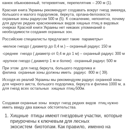
канюк обыкновенный, тетеревятник, перепелятник – 200 м (1).
Красная книга Украины рекомендует создавать вокруг гнезд змееяда,
большого и малого подорликов, беркута, орлана-белохвоста
охранные зоны радиусом 500 м (5). К сожалению, непонятно, почему
для других редких краснокнижных видов хищных птиц в видовых
очерках Красной книги Украины нет никаких упоминаний о
необходимости создания охранных зон.
Российские специалисты предлагают такие параметры=
-мелкое гнездо ( диаметр до 0,4 м.) – охранный радиус 150 м
-среднее гнездо ( диаметр от 0,4 м до 1 м) – охранный радиус 300 м
-крупное гнездо ( диаметр 1 м и более) -охранный радиус 500 м
При этом для гнезд беркута, большого подорлика и
филина охранные зоны должны иметь радиус 800 м ( 39).
Исходя из реалий Украины мы рекомендуем радиус охранной зоны
для черного аиста, большого подорлика, беркута и филина 1000 м, а
для гнезд всех остальных хищных птиц-500м.
Создавая охранные зоны вокруг гнезд редких видов птиц нужно
иметь ввиду два важных обстоятельства.
Хищные птицы имеют гнездовые участки, которые
приурочены к ключевым для лесных
экосистем биотопам. Как правило, именно на