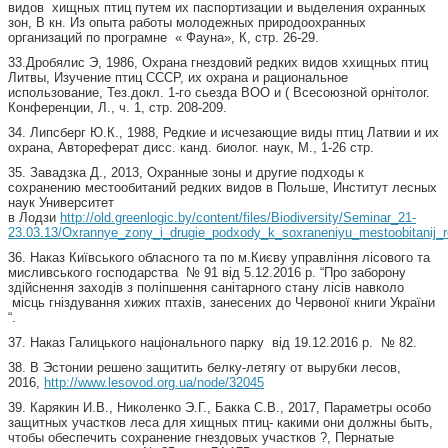
видов хищных птиц путем их паспортизации и выделения охранных
зон, В кн. Из опыта работы молодежных природоохранных
организаций по програмне « Фауна», К, стр. 26-29.
33.Дробялис Э, 1986, Охрана гнездовий редких видов ххищных птиц
Литвы, Изучение птиц СССР, их охрана и рациональное
использование, Тез.докл. 1-го сьезда ВОО и ( Всесоюзной орнітолог.
Конференции, Л., ч. 1, стр. 208-209.
34. Липсберг Ю.К., 1988, Редкие и исчезающие виды птиц Латвии и их
охрана, Автореферат дисс. канд. биолог. наук, М., 1-26 стр.
35. Завадзка Д., 2013, Охранные зоны и другие подходы к
сохранению местообитаний редких видов в Польше, Институт лесных
наук Университет
в Лодзи
http://old.greenlogic.by/content/files/Biodiversity/Seminar_21-
23.03.13/Oxrannye_zony_i_drugie_podxody_k_soxraneniyu_mestoobitanij_r
36. Наказ Київського обласного та по м.Києву управління лісового та
мисливського господарства № 91 від 5.12.2016 р. “Про заборону
здійснення заходів з поліпшення санітарного стану лісів навколо
місць гніздування хижих птахів, занесених до Червоної книги України
“.
37. Наказ Галицького національного парку від 19.12.2016 р. № 82.
38. В Эстонии решено защитить белку-летягу от вырубки лесов,
2016,
http://www.lesovod.org.ua/node/32045
39. Карякин И.В., Николенко Э.Г., Бакка С.В., 2017, Параметры особо
защитных участков леса для хищных птиц- какими они должны быть,
чтобы обеспечить сохранение гнездовых участков ?, Пернатые