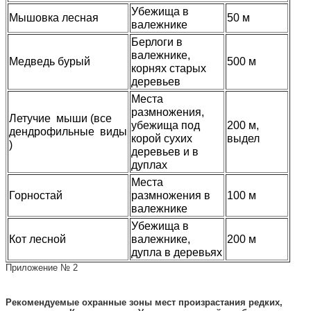
Убежища в
Мышовка лесная
50 м
валежнике
Берлоги в
валежнике,
Медведь бурый
500 м
корнях старых
деревьев
Места
размножения,
Летучие мыши (все
убежища под
200 м,
дендрофильные виды
корой сухих
выдел
)
деревьев и в
дуплах
Места
Горностай
размножения в
100 м
валежнике
Убежища в
Кот лесной
валежнике,
200 м
дупла в деревьях
Приложение № 2
Рекомендуемые охранные зоны мест произрастания редких,