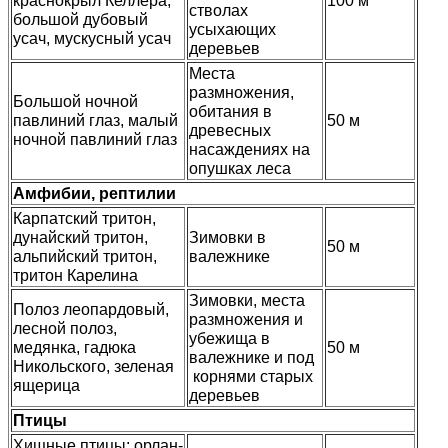
краснокрыл Келлера,
100 м
стволах
большой дубовый
усыхающих
усач, мускусный усач
деревьев
Места
размножения,
Большой ночной
обитания в
павлиний глаз, малый
50 м
древесных
ночной павлиний глаз
насаждениях на
опушках леса
Амфибии, рептилии
Карпатский тритон,
дунайский тритон,
Зимовки в
50 м
альпийский тритон,
валежнике
тритон Карелина
Зимовки, места
Полоз леопардовый,
размножения и
лесной полоз,
убежища в
медянка, гадюка
50 м
валежнике и под
Никольского, зеленая
корнями старых
ящерица
деревьев
Птицы
Хищные птицы: орлан-