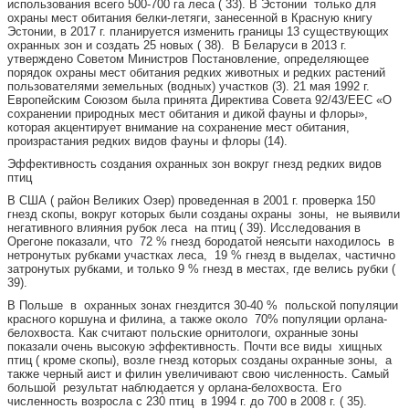
использования всего 500-700 га леса ( 33). В Эстонии только для
охраны мест обитания белки-летяги, занесенной в Красную книгу
Эстонии, в 2017 г. планируется изменить границы 13 существующих
охранных зон и создать 25 новых ( 38). В Беларуси в 2013 г.
утверждено Советом Министров Постановление, определяющее
порядок охраны мест обитания редких животных и редких растений
пользователями земельных (водных) участков (3). 21 мая 1992 г.
Европейским Союзом была принята Директива Совета 92/43/ЕЕС «О
сохранении природных мест обитания и дикой фауны и флоры»,
которая акцентирует внимание на сохранение мест обитания,
произрастания редких видов фауны и флоры (14).
Эффективность создания охранных зон вокруг гнезд редких видов
птиц
В США ( район Великих Озер) проведенная в 2001 г. проверка 150
гнезд скопы, вокруг которых были созданы охраны зоны, не выявили
негативного влияния рубок леса на птиц ( 39). Исследования в
Орегоне показали, что 72 % гнезд бородатой неясыти находилось в
нетронутых рубками участках леса, 19 % гнезд в выделах, частично
затронутых рубками, и только 9 % гнезд в местах, где велись рубки (
39).
В Польше в охранных зонах гнездится 30-40 % польской популяции
красного коршуна и филина, а также около 70% популяции орлана-
белохвоста. Как считают польские орнитологи, охранные зоны
показали очень высокую эффективность. Почти все виды хищных
птиц ( кроме скопы), возле гнезд которых созданы охранные зоны, а
также черный аист и филин увеличивают свою численность. Самый
большой результат наблюдается у орлана-белохвоста. Его
численность возросла с 230 птиц в 1994 г. до 700 в 2008 г. ( 35).