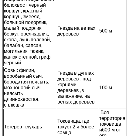
белохвост, черный
коршун, красный
коршун, змееяд,
большой подорлик,
малый подорлик,
Гнезда на ветках
500 м
беркут, орел-карлик,
деревьев
скопа, лунь полевой,
балабан, сапсан,
могильник, тювик,
канюк степной, гриф
черный
Совы: филин,
Гнезда в дуплах
воробьиный сыч,
деревьев , под
бородатая неясыть,
корнями
мохноногий сыч,
100 м
деревьев ,в
неясыть
валежнике, на
длиннохвостая,
ветках деревьев
сплюшка
Вся
территория
Токовища, где
токовища
Тетерев, глухарь
токует 2 и более
и600 м от
самца
его