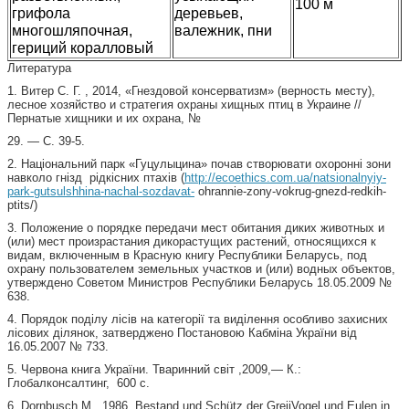
100 м
грифола
деревьев,
многошляпочная,
валежник, пни
гериций коралловый
Литература
1. Витер С. Г. , 2014, «Гнездовой консерватизм» (верность месту),
лесное хозяйство и стратегия охраны хищных птиц в Украине //
Пернатые хищники и их охрана, №
29. — С. 39-5.
2. Національний парк «Гуцулыцина» почав створювати охоронні зони
навколо гнізд рідкісних птахів (
http://ecoethics.com.ua/natsionalnyiy-
park-gutsulshhina-nachal-sozdavat-
ohrannie-zony-vokrug-gnezd-redkih-
ptits/)
3. Положение о порядке передачи мест обитания диких животных и
(или) мест произрастания дикорастущих растений, относящихся к
видам, включенным в Красную книгу Республики Беларусь, под
охрану пользователем земельных участков и (или) водных объектов,
утверждено Советом Министров Республики Беларусь 18.05.2009 №
638.
4. Порядок поділу лісів на категорії та виділення особливо захисних
лісових ділянок, затверджено Постановою Кабміна України від
16.05.2007 № 733.
5. Червона книга України. Тваринний світ ,2009,— К.:
Глобалконсалтинг, 600 с.
6. Dornbusch М., 1986, Bestand und Schütz der GreiiVogel und Eulen in