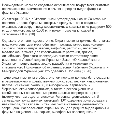
Необходимые меры по созданию охранных зон вокруг мест обитания,
произрастания, размножения и зимовки редких видов флоры и
фауны в Украине
26 октября 2016 г. в Украине были утверждены новые Санитарные
правила в лесах Украины, которыми предусмотрено создание
охранных зон вокруг гнезд краснокнижных хищных птиц радиусом 500
м, для черного аиста -1000 м. и вокруг токовищ глухарей и
тетеревов-300 м. (30).
Однако этого явно недостаточно. Охранные зоны должны быть также
предусмотрены для мест обитания, произрастания, размножения,
зимовки редких видов зверей, амфибий, рептилий, насекомых,
моллюсков, а также для краснокнижных растений, грибов,
лишайников. Для этого необходимо внести соответствующие
изменения в Лесной кодекс Украины и Закон «О Красной книге
Украины», предусматривающие разработку и утверждение
специального Положения об охранных зонах Кабмином Украины или
Минприродой Украины (как это сделано в Польше) (8, 20).
Такие охранные зоны в обязательном порядке должны быть созданы
в рекреационных и хозяйственных зонах всех лесных национальных
парков (их сейчас около 30) и биосферных Карпатском и
Чернобыльском заповедниках, а также в рекреационных и
хозяйственных зонах лесных региональных природных парков
(потому что там ведется лесохозяйственная деятельность). В
заповедных зонах данных категорий ПЗФ охранные зоны создавать
нет смысла, так как там и так лесохозяйственная деятельность
запрещена. Расположение охранных зон для редких видов флоры и
фауны в национальных парках, биосферных заповедниках и