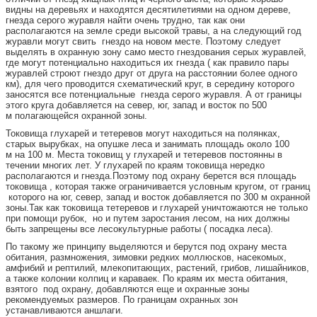
видны на деревьях и находятся десятилетиями на одном дереве,
гнезда серого журавля найти очень трудно, так как они
располагаются на земле среди высокой травы, а на следующий год
журавли могут свить гнездо на новом месте. Поэтому следует
выделять в охранную зону само место гнездования серых журавлей,
где могут потенциально находиться их гнезда ( как правило пары
журавлей строют гнездо друг от друга на расстоянии более одного
км), для чего проводится схематический круг, в середину которого
заносятся все потенциальные гнезда серого журавля. А от границы
этого круга добавляется на север, юг, запад и восток по 500
м полагающейся охранной зоны.
Токовища глухарей и тетеревов могут находиться на полянках,
старых вырубках, на опушке леса и занимать площадь около 100
м на 100 м. Места токовищ у глухарей и тетеревов постоянны в
течении многих лет. У глухарей по краям токовища нередко
располагаются и гнезда.Поэтому под охрану берется вся площадь
токовища , которая также ограничивается условным кругом, от границ
которого на юг, север, запад и восток добавляется по 300 м охранной
зоны.Так как токовища тетеревов и глухарей уничтожаются не только
при помощи рубок, но и путем заростания лесом, на них должны
быть запрещены все лесокультурные работы ( посадка леса).
По такому же принципу выделяются и берутся под охрану места
обитания, размножения, зимовки редких моллюсков, насекомых,
амфибий и рептилий, млекопитающих, растений, грибов, лишайников,
а также колонии колпиц и караваек. По краям их места обитания,
взятого под охрану, добавляются еще и охранные зоны
рекомендуемых размеров. По границам охранных зон
устанавливаются аншлаги.