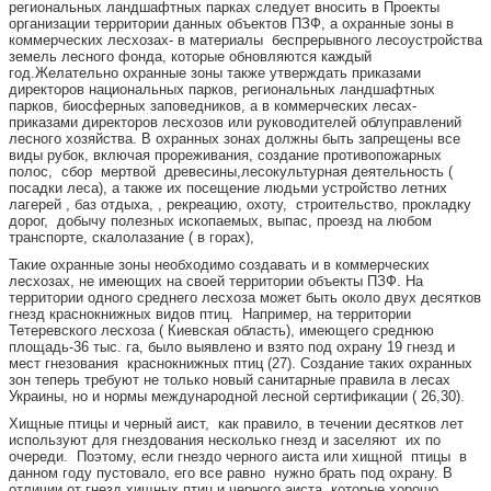
региональных ландшафтных парках следует вносить в Проекты
организации территории данных объектов ПЗФ, а охранные зоны в
коммерческих лесхозах- в материалы беспрерывного лесоустройства
земель лесного фонда, которые обновляются каждый
год.Желательно охранные зоны также утверждать приказами
директоров национальных парков, региональных ландшафтных
парков, биосферных заповедников, а в коммерческих лесах-
приказами директоров лесхозов или руководителей облуправлений
лесного хозяйства. В охранных зонах должны быть запрещены все
виды рубок, включая прореживания, создание противопожарных
полос, сбор мертвой древесины,лесокультурная деятельность (
посадки леса), а также их посещение людьми устройство летних
лагерей , баз отдыха, , рекреацию, охоту, строительство, прокладку
дорог, добычу полезных ископаемых, выпас, проезд на любом
транспорте, скалолазание ( в горах),
Такие охранные зоны необходимо создавать и в коммерческих
лесхозах, не имеющих на своей территории объекты ПЗФ. На
территории одного среднего лесхоза может быть около двух десятков
гнезд краснокнижных видов птиц. Например, на территории
Тетеревского лесхоза ( Киевская область), имеющего среднюю
площадь-36 тыс. га, было выявлено и взято под охрану 19 гнезд и
мест гнезования краснокнижных птиц (27). Создание таких охранных
зон теперь требуют не только новый санитарные правила в лесах
Украины, но и нормы международной лесной сертификации ( 26,30).
Хищные птицы и черный аист, как правило, в течении десятков лет
используют для гнездования несколько гнезд и заселяют их по
очереди. Поэтому, если гнездо черного аиста или хищной птицы в
данном году пустовало, его все равно нужно брать под охрану. В
отличии от гнезд хищных птиц и черного аиста, которые хорошо