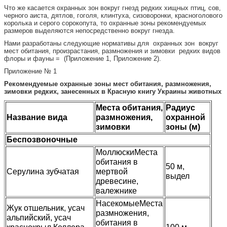
Что же касается охранных зон вокруг гнезд редких хищных птиц, сов,
черного аиста, дятлов, гоголя, клинтуха, сизоворонки, красноголового
королька и серого сорокопута, то охранные зоны рекомендуемых
размеров выделяются непосредственно вокруг гнезда.
Нами разработаны следующие нормативы для охранных зон вокруг
мест обитания, произрастания, размножения и зимовки редких видов
флоры и фауны = (Приложение 1, Приложение 2).
Приложение № 1
Рекомендуемые охранные зоны мест обитания, размножения,
зимовки редких, занесенных в Красную книгу Украины животных
Места обитания,
Радиус
Название вида
размножения,
охранной
зимовки
зоны (м)
Беспозвоночные
МоллюскиМеста
обитания в
50 м,
Серулина зубчатая
мертвой
выдел
древесине,
валежнике
НасекомыеМеста
Жук отшельник, усач
размножения,
альпийский, усач
обитания в