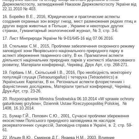
Держкомлісгоспу, затверджений Наказом Держкомлісгоспу України від
22.11.2010 № 403.
16. Борейко В.Е., 2016, Юридические и практические аспекты
создания охранных зон вокруг гнезд, мест размножения редких птиц и
других видов животных в Польше , Украине и некоторых других
странах, Гуманитарный экологический журнал, № 3, стр. 3-6.
17. Лист Мінприроди України № 9-01/645-16 від 07.06.2016.
18. Стельмах С.М., 2015, Проблеми забезпечення охоронного режиму
заповідної зони Яворівського національного природного парку в
аспекті збереження тваринного світу, В кн. Прагматичні аспекти
діяльності національних природних парків у контексті збалансованого
розвитку, Матеріали конференції, Чернівці, Друк Арт, стр. 268-271.
19. Горбань І.М., Скільський І.В., 2016, Про необхідність моніторінгу
популяцій глушця (
Tetrаourogallus
) і тетерука (
Tetrаotetrircs
) в
Українських Карпатах, В кн. Регіональні аспекти флористичних і
фауністичних досліджень, Матеріали третьої конференції, Чернівці,
Друк-Арт, стр. 23-26.
20. Rozporządzenie Ministra Środowiska 06.10.2014 «W sprawie ochrony
gatunkowej grzybow», Dziennik Ustaw Rzeczypospolitej Polskiej, №
1408, 16.10.2014.
21. Бумар Г.Й., Попович С.Ю., 2001, Сучасні проблеми збереження
екосистеми Поліського природного заповідника як наслідок
резерватогенних сукцессій, Заповідна справа в Україні, в. 2, стр. 59-
61.
22. Ильин В.Ю., Смирнов Д.Г., Янаева Н.М., 2003, Влияние