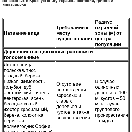
занесенных в Красную книгу Украины растений, грибов и
лишайников
Радиус
Требования к
охранной
Название вида
месту
зоны (м) от
существования
центра
популяции
Деревянистые цветковые растения и
голосеменные
Лиственница
польская, тисс
ягодный, береза
низкая, жимолость
В случае
Отсутствие
голубая, дуб
одиночных
повреждений
австрийский, сирень
деревьев -100
взрослых и
венгерская, ясень
м, кустов – 50
старых
белоцветковый,
м, в случае
деревьев и
жостер красильный,
группового
кустов, а также
берека, колокичка
произрастания
возобновления.
перистая,
– выдел.
волчеягодник Софии,
волчеягодник пахучий,