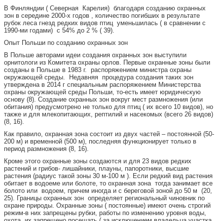
В Финляндии ( Северная Карелия) благодаря созданию охранных
зон в середине 2000-х годов , количество погибших в результате
рубок леса гнезд редких видов птиц уменьшилась ( в сравнении с
1990-ми годами) с 54% до 2 % ( 39).
Опыт Польши по созданию охранных зон
В Польше авторами идеи создания охранных зон выступили
орнитологи из Комитета охраны орлов. Первые охранные зоны были
созданы в Польше в 1983 г. распоряжением министра охраны
окружающей среды. Недавняя процедура создания таких зон
утверждена в 2014 г специальным распоряжением Министерства
охраны окружающей среды Польши, то-есть имеет юридическую
основу (8). Создание охранных зон вокруг мест размножения (или
обитания) предусмотрено не только для птиц ( их всего 10 видов), но
также и для млекопитающих, рептилий и насекомых (всего 26 видов)
(8, 16).
Как правило, охранная зона состоит из двух частей – постоянной (50-
200 м) и временной (500 м), последняя функционирует только в
период размножения (8, 16).
Кроме этого охранные зоны создаются и для 23 видов редких
растений и грибов- лишайники, плауны, папоротники, высшие
растения (радиус такой зоны 30 м-100 м ). Если редкий вид растения
обитает в водоеме или болоте, то охранная зона тогда занимает все
болото или водоем, причем иногда и с береговой зоной до 50 м (20,
25). Границы охранных зон определяет региональный чиновник по
охране природы. Охранные зоны ( постоянные) имеют очень строгий
режим-в них запрещены рубки, работы по изменению уровня воды,
охота, их запрещено посещать ( за исключением владельца участка