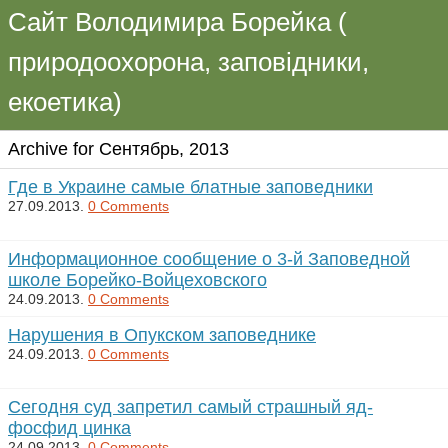
Сайт Володимира Борейка (
природоохорона, заповідники,
екоетика)
Archive for Сентябрь, 2013
Где в Украине самые блатные заповедники
27.09.2013.
0 Comments
Информационное сообщение о 3-й Заповедной
школе Борейко-Войцеховского
24.09.2013.
0 Comments
Нарушения в Опукском заповеднике
24.09.2013.
0 Comments
Сегодня суд запретил самый страшный яд-
фосфид цинка
24.09.2013.
0 Comments