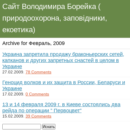
Сайт Володимира Борейка (
природоохорона, заповідники,
екоетика)
Archive for Февраль, 2009
Украина запретила продажу браконьерских сетей,
капканов и других запретных снастей в целом в
Украине
27.02.2009.
78 Comments
Геноцид волков и их защита в России, Беларуси и
Украине
17.02.2009.
0 Comments
13 и 14 февраля 2009 г. в Киеве состоялись два
рейда по операции ” Первоцвет”
15.02.2009.
39 Comments