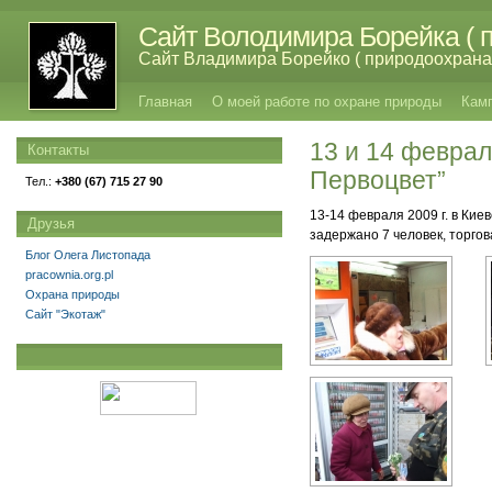
Сайт Володимира Борейка ( п
Сайт Владимира Борейко ( природоохрана,
Главная
О моей работе по охране природы
Кам
13 и 14 феврал
Контакты
Первоцвет”
Тел.:
+380 (67) 715 27 90
13-14 февраля 2009 г. в Ки
Друзья
задержано 7 человек, торго
Блог Олега Листопада
pracownia.org.pl
Охрана природы
Сайт "Экотаж"