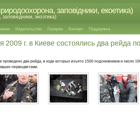
риродоохорона, заповідники, екоетика)
 заповедники, экоэтика)
пании
Издательство
Галереи
Контакт
Поддержка
я 2009 г. в Киеве состоялись два рейда п
еве проведено два рейда, в ходе которых изъято 1500 подснежников и около 
вавших первоцветами.