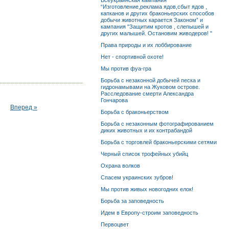
Всеукраинская кампания
“Изготовление,реклама ядов,сбыт ядов ,
капканов и других браконьерских способов
добычи животных карается Законом” и
кампания "Защитим кротов , слепышей и
других малышей. Остановим живодеров! "
Права природы и их лоббирование
Нет - спортивной охоте!
Мы против фуа-гра
Борьба с незаконной добычей песка и
гидронамывами на Жуковом острове.
Расследование смерти Александра
Гончарова
Вперед »
Борьба с браконьерством
Борьба с незаконным фотографированием
диких животных и их контрабандой
Борьба с торговлей браконьерскими сетями
Черный список трофейных убийц
Охрана волков
Спасем украинских зубров!
Мы против живых новогодних елок!
Борьба за заповедность
Идем в Европу-строим заповедность
Первоцвет