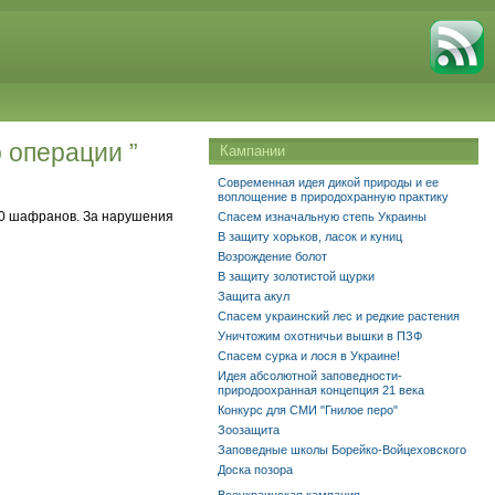
о операции ”
Кампании
Современная идея дикой природы и ее
воплощение в природохранную практику
100 шафранов. За нарушения
Спасем изначальную степь Украины
В защиту хорьков, ласок и куниц
Возрождение болот
В защиту золотистой щурки
Защита акул
Спасем украинский лес и редкие растения
Уничтожим охотничьи вышки в ПЗФ
Спасем сурка и лося в Украине!
Идея абсолютной заповедности-
природоохранная концепция 21 века
Конкурс для СМИ "Гнилое перо"
Зоозащита
Заповедные школы Борейко-Войцеховского
Доска позора