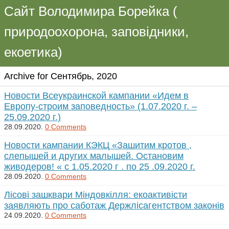
Сайт Володимира Борейка (
природоохорона, заповідники,
екоетика)
Archive for Сентябрь, 2020
Новости Всеукраинской кампании «Идем в
Европу-строим заповедность» (1.07.2020 г. –
25.09.2020 г.)
28.09.2020.
0 Comments
Новости кампании КЭКЦ «Зашитим кротов ,
слепышей и других малышей. Остановим
живодеров! « с 1.05.2020 г . по 25 .09.2020 г.
28.09.2020.
0 Comments
Лісові зашквари Міндовкілля: екоактивісти
заявляють про саботаж Держлісагентством законів
24.09.2020.
0 Comments