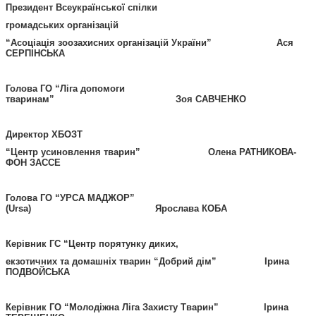
Президент Всеукраїнської спілки
громадських організацій
“Асоцiація зоозахисних органiзацiй України” Ася
СЕРПІНСЬКА
Голова ГО “Ліга допомоги
тваринам” Зоя САВЧЕНКО
Директор ХБОЗТ
“Центр усиновлення тварин” Олена РАТНИКОВА-
ФОН ЗАССЕ
Голова ГО “УРСА МАДЖОР”
(Ursa) Ярослава КОБА
Керівник ГС “Центр порятунку диких,
екзотичних та домашніх тварин “Добрий дім” Ірина
ПОДВОЙСЬКА
Керівник ГО “Молодіжна Ліга Захисту Тварин” Ірина