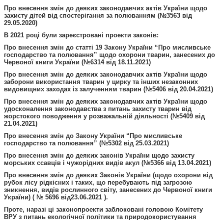
Про внесення змін до деяких законодавчих актів України щодо
захисту дітей від спостерігання за полюванням (№3563 від
29.05.2020)
В 2021 році були зареєстровані проекти законів:
Про внесення змін до статті 19 Закону України “Про мисливське
господарство та полювання” щодо охорони тварин, занесених до
Червоної книги України (№6314 від 18.11.2021)
Про внесення змін до деяких законодавчих актів України щодо
заборони використання тварин у цирку та інших незаконних
видовищних заходах із залученням тварин (№5406 від 20.04.2021)
Про внесення змін до деяких законодавчих актів України щодо
удосконалення законодавства з питань захисту тварин від
жорстокого поводження у розважальній діяльності (№5409 від
21.04.2021)
Про внесення змін до Закону України “Про мисливське
господарство та полювання” (№5302 від 25.03.2021)
Про внесення змін до деяких законів України щодо захисту
морських ссавців і чужорідних видів акул (№5366 від 13.04.2021)
Про внесення змін до деяких Законів України (щодо охорони від
рубок лісу рідкісних і таких, що перебувають під загрозою
зникнення, видів рослинного світу, занесених до Червоної книги
України) ( № 5696 від23.06.2021 ).
Проте, наразі ці законопроекти заблоковані головою Комітету
ВРУ з питань екологічної політики та природокористування