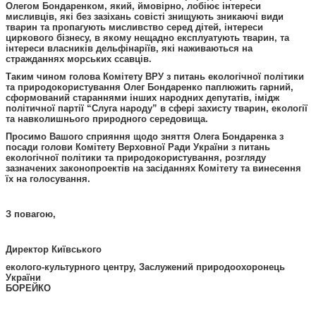
Олегом Бондаренком, який, ймовірно, лобіює інтереси
мисливців, які без зазіхань совісті знищують зникаючі види
тварин та пропагують мисливство серед дітей, інтереси
циркового бізнесу, в якому нещадно експлуатують тварин, та
інтереси власників дельфінаріїв, які наживаються на
стражданнях морських ссавців.
Таким чином голова Комітету ВРУ з питань екологічної політики
та природокористування Олег Бондаренко паплюжить гарний,
сформований стараннями інших народних депутатів, імідж
політичної партії “Слуга народу” в сфері захисту тварин, екології
та навколишнього природного середовища.
Просимо Вашого сприяння щодо зняття Олега Бондаренка з
посади голови
Комітету Верховної Ради України з питань
екологічної політики та природокористування, розгляду
зазначених законопроектів на засіданнях Комітету та винесення
їх на голосування.
З повагою,
Директор Київського
еколого-культурного центру
, Заслужений природоохоронець
України
БОРЕЙКО