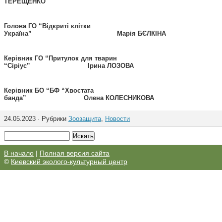
ТЕРЕЩЕНКО
Голова ГО “Відкриті клітки
Україна” Марія БЄЛКІНА
Керівник ГО “Притулок для тварин
“Сіріус” Ірина ЛОЗОВА
Керівник БО “БФ “Хвостата
банда”
Олена
КО
ЛЕСНИКОВА
24.05.2023 · Рубрики
Зоозащита
,
Новости
В начало
|
Полная версия сайта
©
Киевский эколого-культурный центр