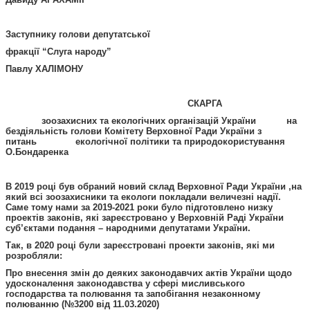
Заступнику голови депутатської
фракції “Слуга народу”
Павлу ХАЛІМОНУ
СКАРГА
зоозахисних та екологічних організацій України на
бездіяльність голови Комітету Верховної Ради України з
питань екологічної політики та природокористування
О.Бондаренка
В 2019 році був обраний новий склад Верховної Ради України
,
на
який всі зоозахисники та екологи покладали величезні надії.
Саме тому нами за 2019-2021 роки було підготовлено низку
проектів законів, які зареєстровано у Верховній Раді України
суб’єктами подання – народними депутатами України.
Так, в 2020 році були зареєстровані проекти законів
, які ми
розробляли
:
Про внесення змін до деяких законодавчих актів України щодо
удосконалення законодавства у сфері мисливського
господарства та полювання та запобігання незаконному
полюванню (№3200 від 11.03.2020)