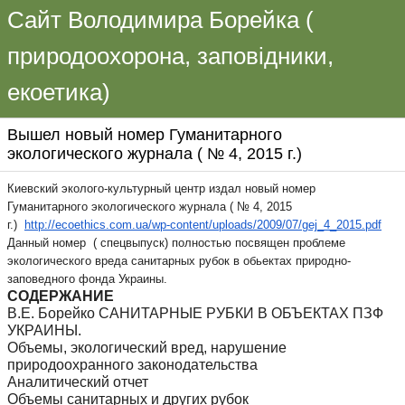
Сайт Володимира Борейка (
природоохорона, заповідники,
екоетика)
Вышел новый номер Гуманитарного
экологического журнала ( № 4, 2015 г.)
Киевский эколого-культурный центр издал новый номер
Гуманитарного экологического журнала ( № 4, 2015
г.)
http://ecoethics.com.ua/wp-
content/uploads/2009/07/gej_4_
2015.pdf
Данный номер ( спецвыпуск) полностью посвящен проблеме
экологического вреда санитарных рубок в обьектах природно-
заповедного фонда Украины.
СОДЕРЖАНИЕ
В.Е. Борейко САНИТАРНЫЕ РУБКИ В ОБЪЕКТАХ ПЗФ
УКРАИНЫ.
Объемы, экологический вред, нарушение
природоохранного законодательства
Аналитический отчет
Объемы санитарных и других рубок