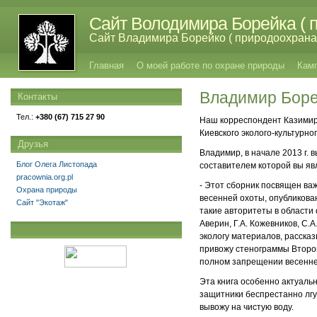
Сайт Володимира Борейка ( п
Сайт Владимира Борейко ( природоохрана,
Главная
О моей работе по охране природы
Кам
Владимир Боре
Контакты
Тел.:
+380 (67) 715 27 90
Наш корреспондент Казимир
Киевского эколого-культурн
Друзья
Владимир, в начале 2013 г. 
Блог Олега Листопада
составителем которой вы яв
pracownia.org.pl
- Этот сборник посвящен ва
Охрана природы
весенней охоты, опубликован
Сайт "Экотаж"
такие авторитеты в области 
Аверин, Г.А. Кожевников, С.
экологу материалов, расска
привожу стенограммы Второго
полном запрещении весенне
Эта книга особенно актуальн
защитники беспрестанно лгу
вывожу на чистую воду.