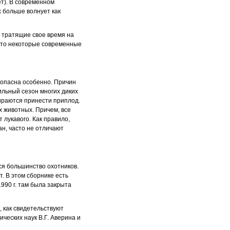
ет). В современном
х больше волнует как
 тратящие свое время на
 что некоторые современные
 опасна особенно. Причин
дильный сезон многих диких
бираются принести приплод.
х животных. Причем, все
 лукавого. Как правило,
ан, часто не отличают
ся большинство охотников.
т. В этом сборнике есть
1990 г. там была закрыта
, как свидетельствуют
ческих наук В.Г. Аверина и