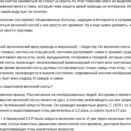
ней охотой заниматься не станут (а гранты по этой тематике никто не выделя
вижении много и таких, которым тема защиты дикой природы не интересна. И
 какую воду пьет их поселок.
кологов» составляют обыкновенные болтуны, сидящие в Интернете и сутками
няться весенней охотой у них просто нет времени. Ну и еще нужно добавить,
ых просто трусливы.
?
шой экологический вред природе и моральный – обществу. Но весенняя охота
о-первых, охотясь на птиц весной, охотники распугивают самок и срывают ро
ничтожают маток уток, гусей, вальдшнепов, тетеревов и глухарей, которые со
ней охоты происходит легализованный браконьерский отстрел всех охотничьи
, во время весенней охоты должны отстреливаться только самцы этих птиц – от
 весенняя, производится в пьяном состоянии, современный охотник необразов
у, бьет всех подряд. И самцов, и самок.
ах защитников весенней охоты?
новенное вранье. Рассчитанное на необразованных людей, которыми и являет
акрытие весенней охоты ничего не даст, и поэтому зачем вводить на нее запре
из Челябинской области России. Он приводит конкретные факты. С 1970 г. по 
енность водоплавающих птиц увеличилась в 3,2 раза, а серого гуся в 27 раз.
г. в Украинской ССР была закрыта весенняя охота. И уже через несколько лет
ике статьи известных украинских орнитологов того времени, докторов биологи
 водоплавающих птиц значительно возросла.