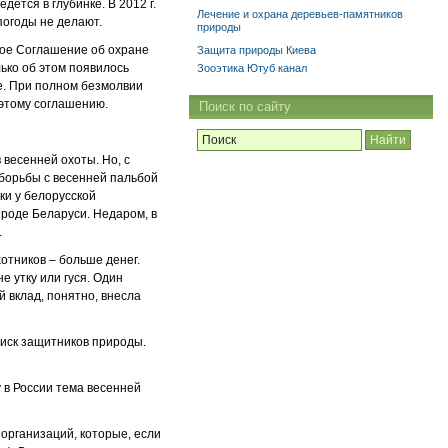
ется в глубинке. В 2012 г.
Лечение и охрана деревьев-памятников
погоды не делают.
природы
ное Соглашение об охране
Защита природы Киева
лько об этом появилось
Зооэтика Ютуб канал
е. При полном безмолвии
 этому соглашению.
Поиск по сайту
 весенней охоты. Но, с
 борьбы с весенней пальбой
ки у белорусской
ироде Беларуси. Недаром, в
.
хотников – больше денег.
 утку или гуся. Один
й вклад, понятно, внесла
тиск защитников природы.
 в России тема весенней
 организаций, которые, если