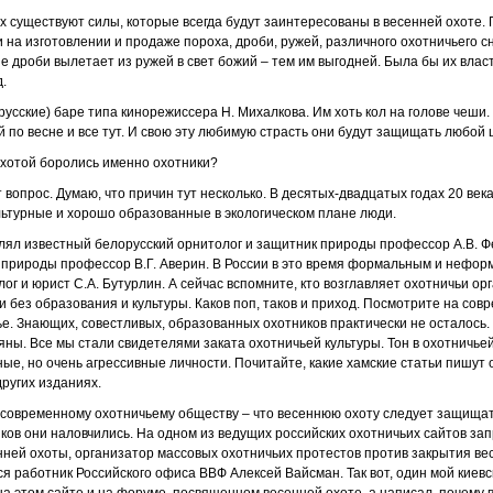
х существуют силы, которые всегда будут заинтересованы в весенней охоте. 
и на изготовлении и продаже пороха, дроби, ружей, различного охотничьего 
е дроби вылетает из ружей в свет божий – тем им выгодней. Была бы их влас
д.
русские) баре типа кинорежиссера Н. Михалкова. Им хоть кол на голове чеши.
ей по весне и все тут. И свою эту любимую страсть они будут защищать любой 
охотой боролись именно охотники?
 вопрос. Думаю, что причин тут несколько. В десятых-двадцатых годах 20 ве
ьтурные и хорошо образованные в экологическом плане люди.
лял известный белорусский орнитолог и защитник природы профессор А.В. 
 природы профессор В.Г. Аверин. В России в это время формальным и нефо
ог и юрист С.А. Бутурлин. А сейчас вспомните, кто возглавляет охотничьи ор
без образования и культуры. Каков поп, таков и приход. Посмотрите на совр
рье. Знающих, совестливых, образованных охотников практически не осталось. 
яны. Все мы стали свидетелями заката охотничьей культуры. Тон в охотничье
ые, но очень агрессивные личности. Почитайте, какие хамские статьи пишут 
других изданиях.
современному охотничьему обществу – что весеннюю охоту следует защищать 
ков они наловчились. На одном из ведущих российских охотничьих сайтов за
ней охоты, организатор массовых охотничьих протестов против закрытия вес
я работник Российского офиса ВВФ Алексей Вайсман. Так вот, один мой киевс