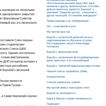
Всеукраинская кампания
“Изготовление,реклама ядов,сбыт ядов ,
капканов и других браконьерских способов
добычи животных карается Законом” и
ть коалицию из нескольких
кампания "Защитим кротов , слепышей и
е одноразового закрытия.
других малышей. Остановим живодеров! "
инят Верховным Советом
Права природы и их лоббирование
(первый раз это произошло
Нет - спортивной охоте!
Мы против фуа-гра
Борьба с незаконной добычей песка и
к составили Союз охраны
гидронамывами на Жуковом острове.
Расследование смерти Александра
ских студенческих
Гончарова
еского Союза (ЦКИ
Борьба с браконьерством
охоту. Однако постепенно
я только виртуальным,
Борьба с незаконным фотографированием
диких животных и их контрабандой
ие ДОП потеряли интерес к
звестные российские
Борьба с торговлей браконьерскими сетями
ой борьбой с весенней
Черный список трофейных убийц
Охрана волков
России является
Спасем украинских зубров!
а Павла Гусева –
Мы против живых новогодних елок!
Борьба за заповедность
 а также Кировский научно-
Идем в Европу-строим заповедность
Первоцвет