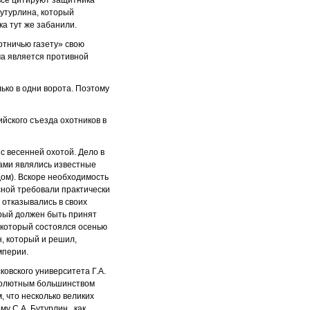
 все цитируют защитника
Бутурлина, который
ка тут же забанили.
хотничью газету» свою
ма является противной
ько в одни ворота. Поэтому
ийского съезда охотников в
с весенней охотой. Дело в
рами являлись известные
дом). Вскоре необходимость
сной требовали практически
 отказывались в своих
орый должен быть принят
 который состоялся осенью
н, который и решил,
мперии.
овского университета Г.А.
абсолютным большинством
 что несколько великих
у С.А. Бутурлин , как