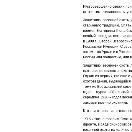
Или совершенно свежий прим
статистике, численность гусе
Защитники весенней охоты у
старинную традицию. Опять 
времен Екатерины II, она бы
особый праздник встречи при
в 1909 г. , Второй Всеросси
Российской Империи. С сере
затем – на Урале и в России
России или полностью, или в
Защитники весенней охоты л
(которые не являются охотн
Одним из первых, кто еще с 
охотоведения, выдающийся р
тому же Всеукраинский союз
годов – журнал «Уральский о
середине 1920-х годов весен
закрыли именно охотники.
Кто заинтересован в весенн
- Я бы так не говорил. Охо
фронте, в ряде сибирских р
весенней охоты их количест