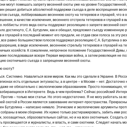
 они могут помешать запрету весенней охоты уже на уровне Государственной
рлин решил добиться абсолютной поддержки съезда в деле воспрещения весен
гатов съезда, лоббировавших весеннюю охоту на тетеревов и глухарей, что в
ешении, в качестве исключения, весеннего отстрела тетеревов и глухарей в 
что лоббисты этого вида охоты поддержат резолюцию о запрете весенней охот
было достигнуто, С.А. Бутурлин, как и обещал, предложил съезду измененную
 и глухарей в последний момент его предали, не отдав свои голоса за эту р
д все равно большинством голосов поддержал резолюцию С.А. Бутурлина о 
, разрешив, в виде исключения, весеннюю стрельбу тетеревов и глухарей на 
ичьих хозяйств. К сожалении, непрочное положение Государственной Думы, к
 также последовавшая вскоре Первая мировая война, а затем революция не по
цию охотничьего съезда о запрещении весенней охоты.
ю охоту?
ься. Системно. Навалиться всем миром. Как мы это сделали в Украине. В Росс
егионах есть отдельные энтузиасты, а в центре – в Москве – нет. Достаточн
даже не обязательно с экологическим образованием. Просто понимающих, чт
азбирающихся в Интернете. Ведь в чем проблема? Сейчас российский Интер
Против – только мои статьи. Но этого недостаточно. Я не могу работать за в
ней охотой в России является завоевание интернет-пространства. Прекрасны
ен Бутурлина – написано нимало. Этические и экологические аргументы про
 собраны в моем сборнике. Их нужно только растиражировать, забить ими рос
ких, зоозащитных, образовательных сайтах, но и на всех охотничьих. Создат
ть просвещаются и журналисты, и власть, и сами охотники. Следует начать м