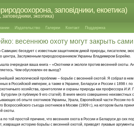
риродоохорона, заповідники, екоетика)
 заповедники, экоэтика)
пании
Издательство
Галереи
Контакт
Поддержка
йко: весеннюю охоту могут закрыть сами
 Савицкис беседует с известным защитником дикой природы, писателем, эк
ого центра, Заслуженным природоохранником Украины Владимиром Борейко.
вышла очередная ваша книга – «Охотники и экологи против весенней охоты. Ан
ляетесь. Чем обусловлен ее выход?
жнейшей экологической проблеме – борьбе с весенней охотой. Я собрал в нем
ных в Российской империи, а также в Украине, Беларуси и России с 1898 г. по 
охотничьего хозяйства, орнитологии и охраны природы как профессора И.И. Пу
А. Бутурлин (я публикую 9 его статей). В книге много совершенно неизвестных
зывающих об опыте охотников Украины, Урала, Европейской части России по б
 Всероссийского съезда охотников в Москве (1909 г.), на котором была прин
й охоты.
а по той простой причине, что весенняя охота в России и Беларуси до сих по
т, извращая историю борьбы с весенней охотой, приводят лукавые аргументы.