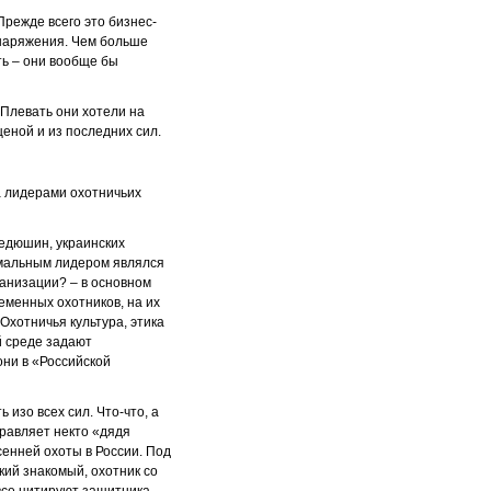
Прежде всего это бизнес-
снаряжения. Чем больше
ть – они вообще бы
 Плевать они хотели на
ценой и из последних сил.
ка лидерами охотничьих
Федюшин, украинских
рмальным лидером являлся
ганизации? – в основном
еменных охотников, на их
Охотничья культура, этика
й среде задают
они в «Российской
изо всех сил. Что-что, а
правляет некто «дядя
енней охоты в России. Под
кий знакомый, охотник со