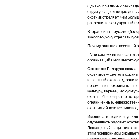
Однако, при любых расклада
структуры , делающие деньг
охотник стреляет, чем больш
разрешили охоту круглый го
Вторая сила – русские (бело
экологию, хочу стрелять гус
Почему раньше с весенней 
- Мне самому интересен этот
организаций были высококул
Охотников Беларуси возглав
охотников – деятель охраны
известный охотовед, орнитол
невежды и проходимцы, люди 
культуру, вернее, бескульту
охоты – безвозвратно потер
ограниченные, невежественн
охотничьей газете», многих 
Именно эти люди и внушили 
одурачивать рядовых охотни
Леша», ярый защитник весен
этим псевдонимом скрываетс