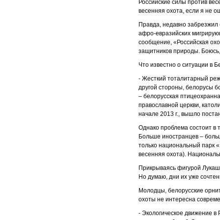
Российские силы против весе
весенняя охота, если я не 
Правда, недавно забрезжил 
афро-евразийских мигрирующ
сообщение, «Российская охо
защитников природы. Боюсь,
Что известно о ситуации в 
- Жесткий тоталитарный реж
другой стороны, белорусы б
– белорусская птицеохранна
православной церкви, катол
начале 2013 г., вышло пост
Однако проблема состоит в т
Больше иностранцев – больш
только национальный парк «П
весенняя охота). Национал
Прикрываясь фигурой Лукаше
Но думаю, дни их уже сочтен
Молодцы, белорусские орнит
охоты не интересна соврем
- Экологическое движение в