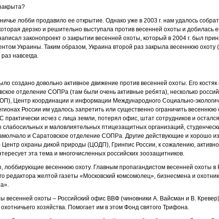
 закрыта?
отничье лобби продавило ее открытие. Однако уже в 2003 г. нам удалось собра
 которая дерзко и решительно выступала против весенней охоты и добилась е
 написал законопроект о закрытии весенней охоты, который в 2004 г. был пр
нтом Украины. Таким образом, Украина второй раз закрыла весеннюю охоту 
т раз навсегда.
ии было создано довольно активное движение против весенней охоты. Его костя
вское отделение СОПРа (там были очень активные ребята), несколько россий
ОП), Центр координации и информации Международного Социально-экологич
регионах России им удалось запретить или существенно ограничить весеннюю 
 практически исчез с лица земли, потерял офис, штат сотрудников и осталс
о слабосильных и маловлиятельных птицезащитных организаций, студенческ
замолчало и Саратовское отделение СОПРа. Другие действующие и хорошо и
– Центр охраны дикой природы (ЦОДП), Гринпис России, к сожалению, активн
нтересует эта тема и многочисленных российских зоозащитников.
ы, лоббирующие весеннюю охоту. Главным пропагандистом весенней охоты в 
о редактора желтой газеты «Московский комсомолец», бизнесмена и охотник
а».
 весенней охоты – Российский офис ВВФ (чиновники А. Вайсман и В. Кревер),
 охотничьего хозяйства. Помогает им в этом Фонд святого Трифона.