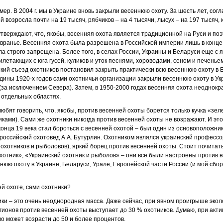
ер. В 2004 г. мы в Украине вновь закрыли весеннюю охоту. За шесть лет, со
й возросла почти на 19 тысяч, рябчиков – на 4 тысячи, лысух – на 197 тысяч, 
тверждают, что, якобы, весенняя охота является традиционной на Руси и по
вранье. Весенняя охота была разрешена в Российской империи лишь в конце 1
ла строго запрещена. Более того, в селах России, Украины и Беларуси еще с
летающих с юга гусей, куликов и уток песнями, хороводами, сеном и печеньем
йский съезд охотников постановил закрыть практически всю весеннюю охоту в 
дины 1920-х годов сами охотничьи организации закрыли весеннюю охоту в Ук
 (за исключением Севера). Затем, в 1950-2000 годах весенняя охота неоднок
 отдельных областях.
юбят говорить, что, якобы, против весенней охоты борется только кучка «зе
иками). Сами же охотники никогда против весенней охоты не возражают. И эт
конца 19 века стал бороться с весенней охотой – был один из основоположни
оссийский охотовед А.А. Бутурлин. Охотником являлся украинский профессор
 охотников и рыболовов), яркий борец против весенней охоты. Стоит почитат
хотник», «Украинский охотник и рыболов» – они все были настроены против в
нюю охоту в Украине, Беларуси, Урале, Европейской части России (и мой сбо
ей охоте, сами охотники?
тники – это очень неоднородная масса. Даже сейчас, при явном проигрыше эк
егионов против весенней охоты выступает до 30 % охотников. Думаю, при акт
во может возрасти до 50 и более процентов.