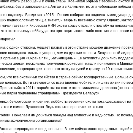
нней охоты разобщены и очень слабы. Кое-какая борьба с весенней охотой вед
ошибаюсь, была запрещена на Алтае и в Калмыкии, но эти небольшие победы 
свет надежды. Вроде как в 2015 г. Россия собирается подписать международ
их водноболотных птиц, а значит, и закрыть весеннюю охоту. Однако, как то
тничья газета» и Кировский НИИ охоты сразу открыли стрельбу на поражени
 что охотничьему лобби удастся протащить какие-либо охотничьи поправки к
Беларуси?
им, с одной стороны, мешает развить в этой стране мощное движение против
олее последовательны и упорны, чем их русские коллеги. Безусловный лидер
я организация «Охрана птиц Батькивщины». Ее активисты добились поддерж
ической церкви, нескольких популярных рок-групп, нашли понимание в Минпр
ановление, запрещающее весеннюю охоту на гусей и крякву на 19 территориях
ом, что все охотничьи хозяйства в стране сейчас государственные. Больше о
е долларов. Вот и стекаются со всей Европы любители лишить жизни по весне
рипятский» в 2011 г. заработал на охоте около миллиона долларов (основно
ьные парки подчинены Управделами Президента Беларуси.
нко, белорусские чиновники, лоббисты весенней охоты пока сдерживают на
ы, как и самого Лукашенко. Ведь сколько веревочке не виться …
ологи! Пожелаем им добиться победы над глупостью и жадностью. Но почему
енным экологическим организациям?
 России неоднородно и неоднозначно. В нем сейчас много продажных людей и