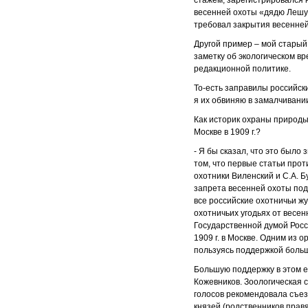
стажем, зарегистрировался 
весенней охоты «дядю Лешу»
требовал закрытия весенней
Другой пример – мой старый 
заметку об экологическом вр
редакционной политике.
То-есть заправилы российск
я их обвиняю в замалчивани
Как историк охраны природы 
Москве в 1909 г.?
- Я бы сказал, что это было
том, что первые статьи прот
охотники Виленский и С.А. Б
запрета весенней охоты под
все российские охотничьи ж
охотничьих угодьях от весен
Государственной думой Росс
1909 г. в Москве. Одним из
пользуясь поддержкой больш
Большую поддержку в этом е
Кожевников. Зоологическая 
голосов рекомендовала съез
князей (родственников правя