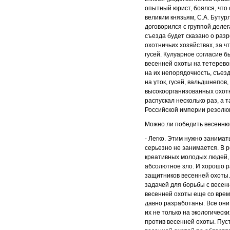
опытный юрист, боялся, что
великим князьям, С.А. Буту
договорился с группой деле
съезда будет сказано о разр
охотничьих хозяйствах, за 
гусей. Кулуарное согласие 
весенней охоты на тетеревов
на их непорядочность, съез
на уток, гусей, вальдшнепов
высокоорганизованных охотн
распускал несколько раз, а
Российской империи резолю
Можно ли победить весенню
- Легко. Этим нужно занимат
серьезно не занимается. В р
креативных молодых людей, 
абсолютное зло. И хорошо р
защитников весенней охоты. 
задачей для борьбы с весен
весенней охоты еще со врем
давно разработаны. Все они
их не только на экологичес
против весенней охоты. Пус