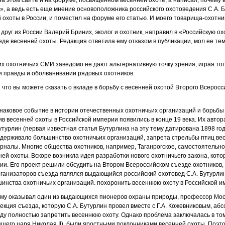
на этом сайте и на форуме, посвященном весенней охоте, а написал, почему
, а ведь есть еще мнение основоположника российского охотоведения С.А. 
 охоты в России, и поместил на форуме его статью. И моего товарища-охотни
друг из России Валерий Бриних, эколог и охотник, направил в «Российскую о
еде весенней охоты. Редакция ответила ему отказом в публикации, мол ее те
их охотничьих СМИ заведомо не дают альтернативную точку зрения, играя тол
и правды и оболванивании рядовых охотников.
что вы можете сказать о вкладе в борьбу с весенней охотой Второго Всеросс
 знаковое событие в истории отечественных охотничьих организаций и борьбы 
ив весенней охоты в Российской империи появились в конце 19 века. Их авто
утурлин (первая известная статья Бутурлина на эту тему датирована 1898 го
держивало большинство охотничьих организаций, запрета стрельбы птиц ве
урналы. Многие общества охотников, например, Таганрогское, самостоятельно
ней охоты. Вскоре возникла идея разработки нового охотничьего закона, кот
ии. Его проект решили обсудить на Втором Всероссийском съезде охотников,
 организаторов съезда являлся выдающийся российский охотовед С.А. Бутурли
инства охотничьих организаций. похоронить весеннюю охоту в Российской и
му оказывал один из выдающихся пионеров охраны природы, профессор Моск
секция съезда, которую С.А. Бутурлин провел вместе с Г.А. Кожевниковым, 
ду полностью запретить весеннюю охоту. Однако проблема заключалась в том,
щего царя Николая II), были яростными поклонниками весенней охоты. Поэтом