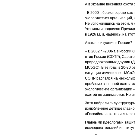
А в Украине весенняя охота
- В 2000 г. браконьерско-ох
экологических организаций,
Не успокоившись на этом, я
Украины и подписан Президе
в 1926 г.), и, надеюсь, на это
А какая ситуация в России?
– В 2002 г. -2006 г. в Росс
птиц России (СОПР), Сарато
природоохранных дружин (Д
МСоЭС). В те годы в 20-30 
ситуация изменилась. МСоЭС
СОПР распался на нескольк
проблеме весенней охоты, 
экологические организации 
охотой не занимаются. Не и
Зато набрали силу структур
излюбленное детище главног
«Российская охотничья газет
Главными идеологами защиты
исследовательский институт