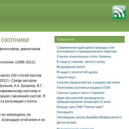
 охотники
Кампании
Современная идея дикой природы и ее
офилософом, директором
воплощение в природохранную практику
Спасем изначальную степь Украины
В защиту хорьков, ласок и куниц
тология. (1898-2012),
Возрождение болот
В защиту золотистой щурки
 около 100 статей против
Защита акул
2012 г. Среди авторов-
Спасем украинский лес и редкие растения
занов, А.А. Браунер, В.Г.
Уничтожим охотничьи вышки в ПЗФ
 современному охотнику и
Спасем сурка и лося в Украине!
орьбе с весенней охотой. Я
Идея абсолютной заповедности-
ята резолюция о почти
природоохранная концепция 21 века
Конкурс для СМИ "Гнилое перо"
Зоозащита
р не запрещена, ее
Заповедные школы Борейко-Войцеховского
 Благодаря этой книге я их
Доска позора