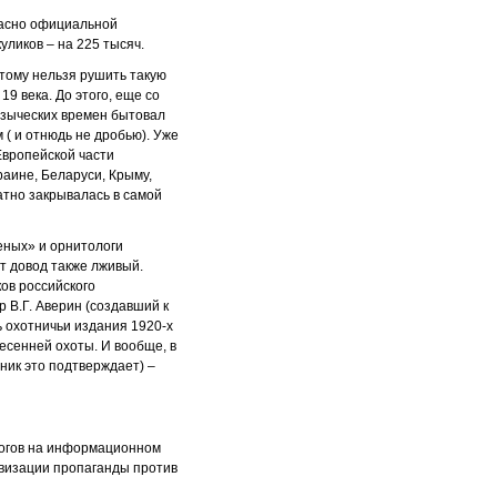
гласно официальной
куликов – на 225 тысяч.
этому нельзя рушить такую
9 века. До этого, еще со
 языческих времен бытовал
 ( и отнюдь не дробью). Уже
Европейской части
раине, Беларуси, Крыму,
ратно закрывалась в самой
леных» и орнитологи
от довод также лживый.
ков российского
 В.Г. Аверин (создавший к
ь охотничьи издания 1920-х
есенней охоты. И вообще, в
рник это подтверждает) –
ологов на информационном
ивизации пропаганды против