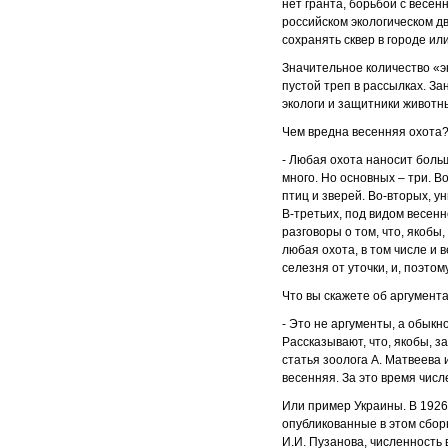
нет гранта, борьбой с весен
российском экологическом д
сохранять сквер в городе или
Значительное количество «э
пустой треп в рассылках. За
экологи и защитники животн
Чем вредна весенняя охота
- Любая охота наносит боль
много. Но основных – три. В
птиц и зверей. Во-вторых, у
В-третьих, под видом весен
разговоры о том, что, якобы
любая охота, в том числе и
селезня от уточки, и, поэтом
Что вы скажете об аргумент
- Это не аргументы, а обык
Рассказывают, что, якобы, з
статья зоолога А. Матвеева 
весенняя. За это время числ
Или пример Украины. В 1926 
опубликованные в этом сборн
И.И. Пузанова, численность