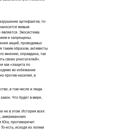
азрушение артефактов, то-
д наносится живым
е является. Экосистема
лием и запрещены.
ения акций, проводимых
уя таким образом, активисты
го мнению, оправдана, так
ть своих угнетателей».
ые как «защита по
ходимо во избежание
но против насилия, в
тво, в том числе и люди.
акон. Что будет в мире,
е не в этом. История всех
, американских
 и Юга, противоречит
о-есть, исходя из логики