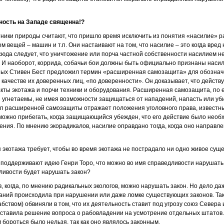
нность на Западе священна!?
ники природы считают, что пришло время исключить из понятия «насилие» р
м вещей – машин и т.п. Они настаивают на том, что насилие – это когда вре
сюда следует, что уничтожение или порча частной собственности насилием н
. И наоборот, коррида, собачьи бои должны быть официально признаны наси
ных Стивен Бест предложил термин «расширенная самозащита» для обознач
 качестве их доверенных лиц, «по доверенности». Он доказывает, что действ
кты экотажа и порчи техники и оборудования. Расширенная самозащита, по е
и угнетаемы, не имея возможности защищаться от нападений, напасть или уби
ип расширенной самозащиты отражает положения уголовного права, известн
можно прибегать, когда защищающийся убежден, что его действие было необ
ения. По мнению экорадикалов, насилие оправдано тогда, когда оно направле
 экотажа требует, чтобы во время экотажа не пострадало ни одно живое сущес
 поддерживают идею Генри Торо, что можно во имя справедливости нарушать з
ливости будет нарушать закон?
, когда, по мнению радикальных экологов, можно нарушать закон. Но дело даж
ний происходила при нарушении или даже ломке существующих законов. Так
бством) обвиняли в том, что их деятельность ставит под угрозу союз Севера
ставила решение вопроса о рабовладении на усмотрение отдельных штатов. Т
м бороться было нельзя, так как оно являлось законным.