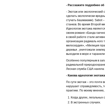
- Расскажите подробнее об
- Экотаж или экологический
сделать экологически вредн
стучать башмаками). Sabot 
станков. Во время Второй м
Идеологом экотажа является
своем романе «Банда гаечно
в своей работе стали актив
организации радикаль ного 
милосердия», «Милиция прав
деревья , уничтожали земле
выходили в море и таранили
Особенно популярным в запа
радикальной природоохране»
Лесная служба США наняла 5
- Какова идеология экотаж
По сути экотаж – это почти
нарушает справедливость, т
практике. По моему мнению,
Когда других, легальных
В экстренных случаях.