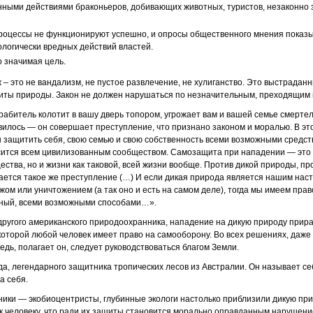
нными действиями браконьеров, добивающих животных, туристов, незаконно
процессы не функционируют успешно, и опросы общественного мнения показы
логически вредных действий властей.
о значимая цель.
ж – это не вандализм, не пустое развлечение, не хулиганство. Это выстрадан
иты природы. Закон не должен нарушаться по незначительным, преходящим
рабитель колотит в вашу дверь топором, угрожает вам и вашей семье смерт
авилось — он совершает преступление, что признано законом и моралью. В эт
н защитить себя, свою семью и свою собственность всеми возможными средс
сится всем цивилизованным сообществом. Самозащита при нападении — это 
ества, но и жизни как таковой, всей жизни вообще. Против дикой природы, про
ается такое же преступление (…) И если дикая природа является нашим нас
ом или уничтожением (а так оно и есть на самом деле), тогда мы имеем прав
ный, всеми возможными способами…».
другого американского природоохранника, нападение на дикую природу прир
которой любой человек имеет право на самооборону. Во всех решениях, даже 
едь, полагает он, следует руководствоваться благом Земли.
а, легендарного защитника тропических лесов из Австралии. Он называет се
а себя.
ки — экобиоцентристы, глубинные экологи настолько приблизили дикую при
 к человеку, что ради их защиты становится морально оправданным нарушени