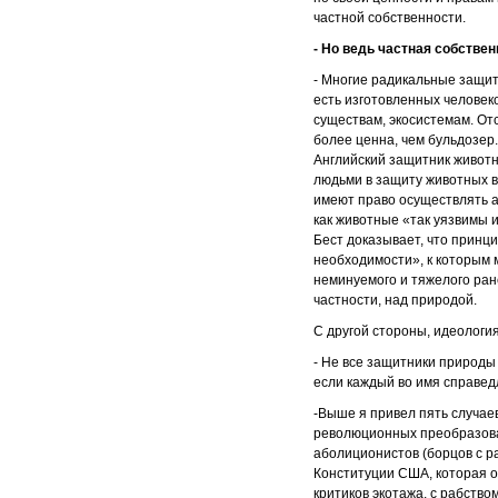
частной собственности.
- Но ведь частная собстве
- Многие радикальные защит
есть изготовленных человеко
существам, экосистемам. От
более ценна, чем бульдозер
Английский защитник живот
людьми в защиту животных в
имеют право осуществлять а
как животные «так уязвимы 
Бест доказывает, что принц
необходимости», к которым 
неминуемого и тяжелого ран
частности, над природой.
С другой стороны, идеология
- Не все защитники природы
если каждый во имя справед
-Выше я привел пять случаев
революционных преобразова
аболиционистов (борцов с ра
Конституции США, которая о
критиков экотажа, с рабство