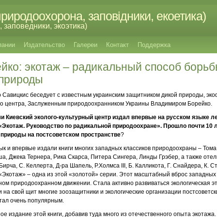
риродоохорона, заповідники, екоетика)
 заповедники, экоэтика)
пании
Издательство
Галереи
Контакт
Поддержка
йко: экотаж – радикальный способ борьб
природы
 Савицкис беседует с известным украинским защитником дикой природы, эк
ого центра, Заслуженным природоохранником Украины Владимиром Борейко.
ами Киевский эколого-культурный центр издал впервые на русском языке 
Экотаж. Руководство по радикальной природоохране». Прошло почти 10 л
природы на постсоветском пространстве
?
зык и впервые издали книги многих западных классиков природоохраны – Тома
а, Джека Тернера, Рика Скарса, Питера Сингера, Линды Грэбер, а также оте
Бирча, С. Келлерта, Д-ра Шапель, Р.Холмса III, Б. Калликота, Г. Снайдера, К. С
 «Экотаж» – одна из этой «золотой» серии.
Этот масштабный вброс западных 
ом природоохранном движении. Стала активно развиваться экологическая э
 на свой щит многие зоозащитники и экологические организации постсоветск
тал очень популярным.
е издание этой книги, добавив туда много из отечественного опыта экотажа.