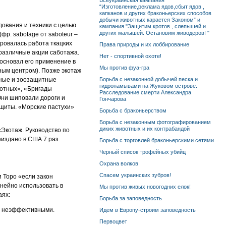
Всеукраинская кампания
“Изготовление,реклама ядов,сбыт ядов ,
капканов и других браконьерских способов
добычи животных карается Законом” и
дования и техники с целью
кампания "Защитим кротов , слепышей и
других малышей. Остановим живодеров! "
фр. sabotage от saboteur –
ировалась работа ткацких
Права природы и их лоббирование
различные акции саботажа.
Нет - спортивной охоте!
основал его применение в
Мы против фуа-гра
рным центром). Позже экотаж
нные и зоозащитные
Борьба с незаконной добычей песка и
гидронамывами на Жуковом острове.
вотных», «Бригады
Расследование смерти Александра
Они шиповали дороги и
Гончарова
 щиты. «Морские пастухи»
Борьба с браконьерством
Борьба с незаконным фотографированием
диких животных и их контрабандой
«Экотаж. Руководство по
издано в США 7 раз.
Борьба с торговлей браконьерскими сетями
Черный список трофейных убийц
Охрана волков
Спасем украинских зубров!
и Торо «если закон
инейно использовать в
Мы против живых новогодних елок!
аях:
Борьба за заповедность
сь неэффективными.
Идем в Европу-строим заповедность
Первоцвет