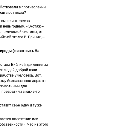
ействовали в противоречии
рав в рот воды?
ы выше интересов
и невыгодным. «Экотаж –
ономической системы, от
йский эколог В. Бриних, –
ироды (животных). На
 стала Библией движения за
ех людей доброй воли
рабстве у человека. Вот,
рыму безнаказанно держат в
и животными для
 превратили в какие-то
тавит себе одну и ту же
имается положение или
обственности». Что из этого