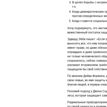
В целях борьбы с незако
т.п.
Когда демократические 
против определенных эко
Когда ставится социальн
Хочу подчеркнуть, что экота
мужественный поступок защ
Эдвард Эбби пишет: «Если г
выносить все, что ему понр
имеет право, но даже обяза
оправдано и даже превозно
не только человеческого общ
сохранилось, сейчас соверш
угрожают вторжением, грабеж
защищали бы свой собствен
По мнению Дейва Формэна, 
свою семью, во имя защиты 
благом людей, в первую очер
Похожий подход у Джона Сид
леса, которая защищает сам
Радикальные природоохранни
по своей ценности и правам