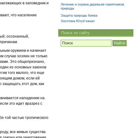
 заезжающих в заповедник и
Лечение и охрана деревьев-памятников
природы
вают, что население
Защита природы Киева
Зооэтика Ютуб канал
Поиск по сайту
ный, осознанный,
 причинам.
ельным оружием и начинает
ом случае хозяин не только
твами. Это общепризнано,
один из основных законов
тив того малого, что еще
тоящим домом, если ей
о защищать этот дом, как
авнивается нападению на
если это идет вразрез с
бя той частью тропического
роду, все живые существа
е закона или уничтожение