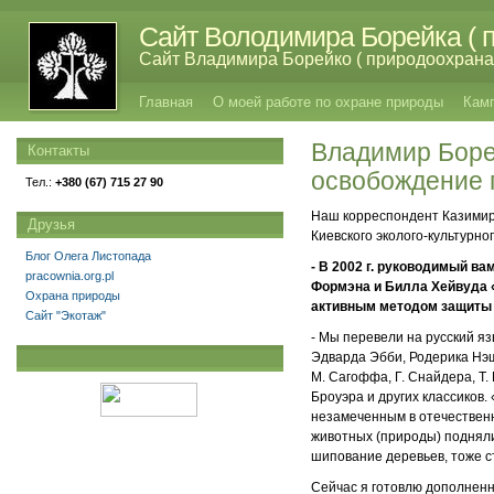
Сайт Володимира Борейка ( п
Сайт Владимира Борейко ( природоохрана,
Главная
О моей работе по охране природы
Кам
Владимир Боре
Контакты
освобождение 
Тел.:
+380 (67) 715 27 90
Наш корреспондент Казимир
Друзья
Киевского эколого-культурн
Блог Олега Листопада
- В 2002 г. руководимый в
pracownia.org.pl
Формэна и Билла Хейвуда «
Охрана природы
активным методом защиты 
Сайт "Экотаж"
- Мы перевели на русский я
Эдварда Эбби, Родерика Нэш
М. Сагоффа, Г. Снайдера, Т. 
Броуэра и других классиков.
незамеченным в отечественн
животных (природы) подняли
шипование деревьев, тоже с
Сейчас я готовлю дополненно