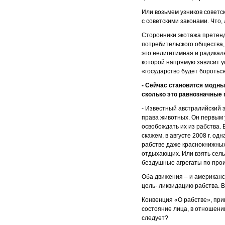
Или возьмем узников советск
с советскими законами. Что,
Сторонники экотажа претен
потребительского общества
это нелигитимная и радикал
которой напрямую зависит ус
«государство будет бороться
- Сейчас становится модн
сколько это равнозначные 
- Известный австралийский 
права животных. Он первым 
освобождать их из рабства. 
скажем, в августе 2008 г. о
рабстве даже краснокнижны
отдыхающих. Или взять сель
бездушные агрегаты по прои
Оба движения – и американск
цель- ликвидацию рабства. В
Конвенция «О рабстве», при
состояние лица, в отношени
следует?