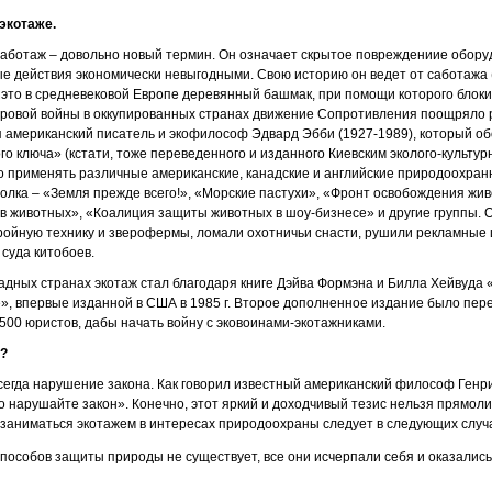
 экотаже.
 саботаж – довольно новый термин. Он означает скрытое повреждениие обору
ые действия экономически невыгодными. Свою историю он ведет от саботажа (
– это в средневековой Европе деревянный башмак, при помощи которого блок
ировой войны в оккупированных странах движение Сопротивления поощряло 
 американский писатель и экофилософ Эдвард Эбби (1927-1989), который об
го ключа» (кстати, тоже переведенного и изданного Киевским эколого-культу
но применять различные американские, канадские и английские природоохра
толка – «Земля прежде всего!», «Морские пастухи», «Фронт освобождения жи
 животных», «Коалиция защиты животных в шоу-бизнесе» и другие группы. 
ройную технику и зверофермы, ломали охотничьи снасти, рушили рекламные
 суда китобоев.
дных странах экотаж стал благодаря книге Дэйва Формэна и Билла Хейвуда 
, впервые изданной в США в 1985 г. Второе дополненное издание было пере
00 юристов, дабы начать войну с эковоинами-экотажниками.
а?
 всегда нарушение закона. Как говорил известный американский философ Генр
о нарушайте закон». Конечно, этот яркий и доходчивый тезис нельзя прямол
 заниматься экотажем в интересах природоохраны следует в следующих случ
 способов защиты природы не существует, все они исчерпали себя и оказали