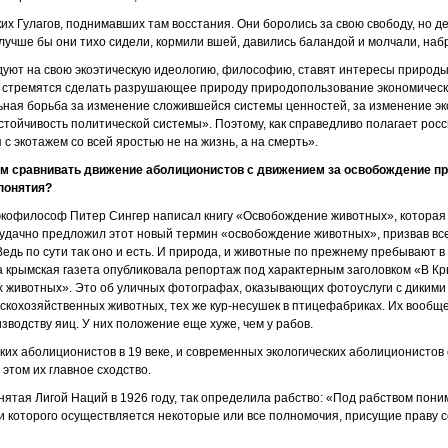
их Гулагов, поднимавших там восстания. Они боролись за свою свободу, но д
 лучше бы они тихо сидели, кормили вшей, давились баландой и молчали, наб
дуют на свою экоэтическую идеологию, философию, ставят интересы природ
, стремятся сделать разрушающее природу природопользование экономическ
ьная борьба за изменение сложившейся системы ценностей, за изменение эк
тойчивость политической системы». Поэтому, как справедливо полагает росси
 с экотажем со всей яростью не на жизнь, а на смерть».
ым сравнивать движение аболиционистов с движением за освобождение пр
понятия?
экофилософ Питер Сингер написал книгу «Освобождение животных», которая
удачно предложил этот новый термин «освобождение животных», призвав вс
Ведь по сути так оно и есть. И природа, и животные по прежнему пребывают в 
дна крымская газета опубликовала репортаж под характерным заголовком «В К
х животных». Это об уличных фотографах, оказывающих фотоуслуги с диким
скохозяйственных животных, тех же кур-несушек в птицефабриках. Их вообще
зводству яиц. У них положение еще хуже, чем у рабов.
их аболиционистов в 19 веке, и современных экологических аболиционистов с
 этом их главное сходство.
нятая Лигой Наций в 1926 году, так определила рабство: «Под рабством пон
и которого осуществляется некоторые или все полномочия, присущие праву с