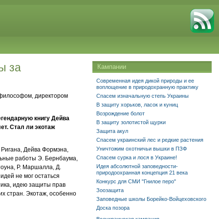
ы за
Кампании
Современная идея дикой природы и ее
воплощение в природохранную практику
офилософом, директором
Спасем изначальную степь Украины
В защиту хорьков, ласок и куниц
Возрождение болот
легендарную книгу Дейва
В защиту золотистой щурки
ет. Стал ли экотаж
Защита акул
Спасем украинский лес и редкие растения
Уничтожим охотничьи вышки в ПЗФ
 Ригана, Дейва Формэна,
Спасем сурка и лося в Украине!
льные работы Э. Бернбаума,
Идея абсолютной заповедности-
тоуна, Р. Маршалла, Д.
природоохранная концепция 21 века
идей не мог остаться
Конкурс для СМИ "Гнилое перо"
тика, идею защиты прав
Зоозащита
их стран. Экотаж, особенно
Заповедные школы Борейко-Войцеховского
Доска позора