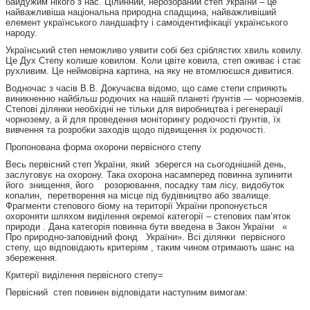
байдужим нікого з нас. Цілинний, нерозораний степ України – це
найважливіша національна природна спадщина, найважливіший
елемент українського ландшафту і самоідентифікації українського
народу.
Український степ неможливо уявити собі без сріблястих хвиль ковилу.
Це Дух Степу колише ковилом. Коли цвіте ковила, степ оживає і стає
рухливим. Це неймовірна картина, на яку не втомлюєшся дивитися.
Водночас з часів В.В. Докучаєва відомо, що саме степи сприяють
виникненню найбільш родючих на нашій планеті ґрунтів — чорноземів.
Степові ділянки необхідні не тільки для виробництва і регенерації
чорнозему, а й для проведення моніторингу родючості ґрунтів, їх
вивчення та розробки заходів щодо підвищення їх родючості.
Пропонована форма охорони первісного степу
Весь первісний степ України, який зберегся на сьогоднішній день,
заслуговує на охорону. Така охорона насамперед повинна зупинити
його знищення, його розорювання, посадку там лісу, видобуток
копалин, перетворення на місце під будівництво або звалище.
Фрагменти степового біому на території України пропонується
охороняти шляхом виділення окремої категорії – степових пам’яток
природи . Дана категорія повинна бути введена в Закон України «
Про природно-заповідний фонд України». Всі ділянки первісного
степу, що відповідають критеріям , таким чином отримають шанс на
збереження.
Критерії виділення первісного степу=
Первісний степ повинен відповідати наступним вимогам: