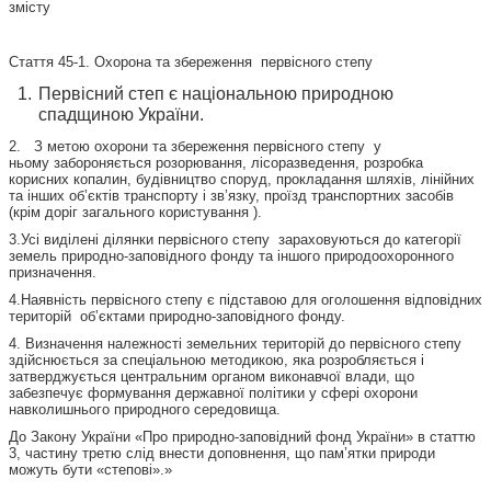
змісту
Стаття 45-1. Охорона та збереження первісного степу
Первісний степ є національною природною
спадщиною України.
2. З метою охорони та збереження первісного степу у
ньому забороняється розорювання, лісоразведення, розробка
корисних копалин, будівництво споруд, прокладання шляхів, лінійних
та інших об’єктів транспорту і зв’язку, проїзд транспортних засобів
(крім доріг загального користування ).
3.Усі виділені ділянки первісного степу зараховуються до категорії
земель природно-заповідного фонду та іншого природоохоронного
призначення.
4.Наявність первісного степу є підставою для оголошення відповідних
територій об’єктами природно-заповідного фонду.
4. Визначення належності земельних територій до первісного степу
здійснюється за спеціальною методикою, яка розробляється і
затверджується центральним органом виконавчої влади, що
забезпечує формування державної політики у сфері охорони
навколишнього природного середовища.
До Закону України «Про природно-заповідний фонд України» в статтю
3, частину третю слід внести доповнення, що пам’ятки природи
можуть бути «степові».»