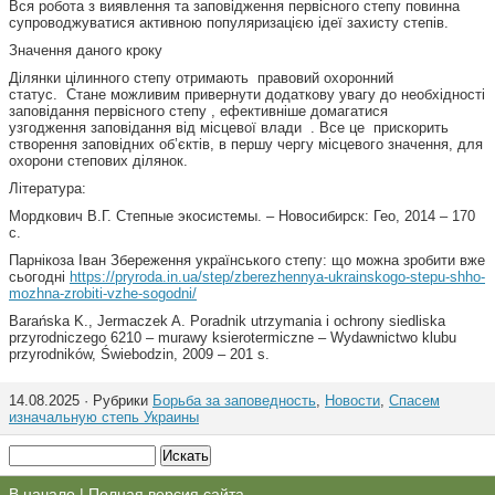
Вся робота з виявлення та заповідження первісного степу повинна
супроводжуватися активною популяризацією ідеї захисту степів.
Значення даного кроку
Ділянки цілинного степу отримають правовий охоронний
статус. Стане можливим привернути додаткову увагу до необхідності
заповідання первісного степу , ефективніше домагатися
узгодження заповідання від місцевої влади . Все це прискорить
створення заповідних об’єктів, в першу чергу місцевого значення, для
охорони степових ділянок.
Література:
Мордкович В.Г. Степные экосистемы. – Новосибирск: Гео, 2014 – 170
с.
Парнікоза Іван Збереження українського степу: що можна зробити вже
сьогодні
https://pryroda.in.ua/step/zberezhennya-ukrainskogo-stepu-shho-
mozhna-zrobiti-vzhe-sogodni/
Barańska K., Jermaczek A. Poradnik utrzymania i ochrony siedliska
przyrodniczego 6210 – murawy ksierotermiczne – Wydawnictwo klubu
przyrodników, Świebodzin, 2009 – 201 s.
14.08.2025 · Рубрики
Борьба за заповедность
,
Новости
,
Спасем
изначальную степь Украины
В начало
|
Полная версия сайта