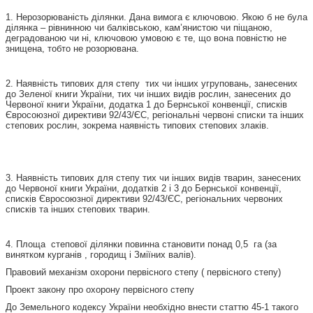
1. Нерозорюваність ділянки. Дана вимога є ключовою. Якою б не була
ділянка – рівнинною чи балківською, кам’янистою чи піщаною,
деградованою чи ні, ключовою умовою є те, що вона повністю не
знищена, тобто не розорювана.
2. Наявність типових для степу тих чи інших угруповань, занесених
до Зеленої книги України, тих чи інших видів рослин, занесених до
Червоної книги України, додатка 1 до Бернської конвенції, списків
Євросоюзної директиви 92/43/ЄС, регіональні червоні списки та інших
степових рослин, зокрема наявність типових степових злаків.
3. Наявність типових для степу тих чи інших видів тварин, занесених
до Червоної книги України, додатків 2 і 3 до Бернської конвенції,
списків Євросоюзної директиви 92/43/ЄС, регіональних червоних
списків та інших степових тварин.
4. Площа степової ділянки повинна становити понад 0,5 га (за
винятком курганів , городищ і Зміїних валів).
Правовий механізм охорони первісного степу ( первісного степу)
Проект закону про охорону первісного степу
До Земельного кодексу України необхідно внести статтю 45-1 такого