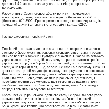
ґрунті. Якщо близько 100 років тому на півдні України шар чорнозему
досягав 1,5-2 метри, то зараз у багатьох місцях чорноземи
деградували.
Разом з тим в Європі степові або, як вони тут називаються,
ксеротермні ділянки, охороняються згідно з Директивою 92/43/ЄЕС
(Директива 92/43/ЄС «Про збереження природних оселищ та видів
природної фауни і флори» як степова ділянка (код 6210).
Навіщо охороняти первісний степ
Первісний степ має величезне значення для охорони зникаючого
степового біорізноманіття, рідкісних степових видів тварин і рослин.
Він має велике історичне і культурне значення як частинка великого
українського степу, що відійшов у минуле, рясно политого кров’ю
українського народу в боротьбі за свою свободу і незалежність. Саме
степи, а не гори чи ліси, – це, власне, і є Україна в першому значенні
цього слова, це той ландшафт, в якому і сформувався на просторах
Дикого поля і запорізького лугу волелюбний характер нашого етносу.
Цілинний степ – невід’ємна частина української ідентичності, і
необхідно зробити все можливе, щоб зберегти це надбання для
майбутніх поколінь. Тим більше під час війни, коли Росія знищує
природні пам’ятки на окупованій території.
Краса і велич українського давнього степу не пройшли повз увагу
письменників і художників, степ оспівував Гоголь і відомий
український художник Васильковський. Скіфська або половецька
баба, курган або ковила, що розвивається на вітрі, не залишають