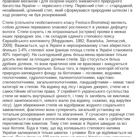
правовий механізм і для охорони іншого зникаючого природного
багатства України — первісного степу. Первісний степ — стародавній,
незайманий, цілинний степ, який сформувався природним шляхом і в
ході розвитку не був розорюваний.
Степи (спільноти геоботанічного класу Festuco-Brometea) являють
собою ділянки переважно злакової рослинності в умовах дефіциту
вологи. Степи існують і як інтразональні (острівні) прояви в межах
інших природних зон, і як складові єдиного степового поясу
Євразійського континенту (Мордкович, 1982; Barańska, Jermaczek,
2009). Вважається, що в Україні в нерозорюваному стані збереглося
близько 1-4% степової зони (раніше площа степів в Україні становила
40% території). На сьогоднішній день більш-менш враховані тільки
досить великі за площею ділянки степів. Що стосується більш
дрібних ділянок, то вони практично ніяк не враховані і знищуються
абсолютно безконтрольно. Більш того, в переліку категорій об’єктів
природно-заповідного фонду за біотопами – лісовими, водними,
геологічними, гідрологічними, палеонтологічними, карстово-
спелеологічними, загальногеологічними, ландшафтними – немає такої
категорії як степові. На відміну від лісу і водних джерел, степи не є
самостійним об’єктом права. У сприйнятті українського суспільства
степи не мають внутрішньої цінності, і тому їх загибель не викликає
ніякої занепокоєності, ніякого жалю (на відміну, скажімо, від вирубки
лісу). Ідея збереження степів не відображає жодного соціального
замовлення, фактично вона суперечить загальній установці на
тотальне розорювання землі та збагачення. У сучасного українця степ
асоціюється скоріше з колосячим полем зернових, ніж із сріблястим
переливчастим ковилом. Тому степ зникає в Україні швидше за всі
інші біотопи. Біда в тому, що від колишнього степового килима
України залишилися тільки шматки і уламки. Все це відбивається на