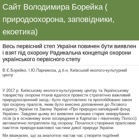
Сайт Володимира Борейка (
природоохорона, заповідники,
екоетика)
Весь первісний степ України повинен бути виявлен
і взят під охорону Радикальна концепція охорони
українського первісного степу
В.Є.Борейко, І.Ю.Парникоза, д.б.н, Київський еколого-культурний
центр
У 2017 р. Київському еколого-культурному центру та Українському
товариству охорони птахів вдалося провести стратегічно важливий
природоохоронний захід– було підготовлено та пролобійовано закон
про охорону пралісів, яким було внесено доповнення до Лісового
кодексу України та Закону України «Про природно-заповідний фонд
України». Завдяки цьому всі виявлені залишки старих невирубаних
лісів (а в основному вони зосереджені в Карпатах і північному Поліссі)
автоматично потрапляли під охорону. Почалося створення пралісових
пам’яток природи-важливої частини дикої природи України.
Ми вважаємо, що за аналогією настав час створити подібний