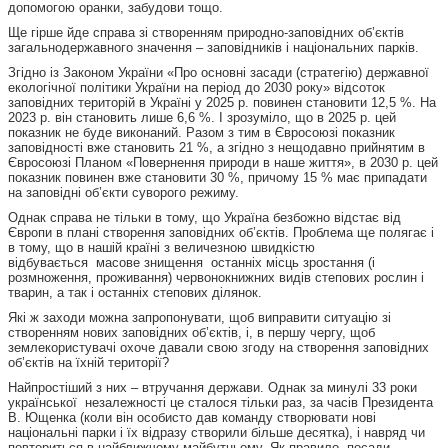
допомогою оранки, забудови тощо.
Ще гірше йде справа зі створенням природно-заповідних об’єктів
загальнодержавного значення – заповідників і національних парків.
Згідно із Законом України «Про основні засади (стратегію) державної
екологічної політики України на період до 2030 року» відсоток
заповідних територій в Україні у 2025 р. повинен становити 12,5 %. На
2023 р. він становить лише 6,6 %. І зрозуміло, що в 2025 р. цей
показник не буде виконаний. Разом з тим в Євросоюзі показник
заповідності вже становить 21 %, а згідно з нещодавно прийнятим в
Євросоюзі Планом «Повернення природи в наше життя», в 2030 р. цей
показник повинен вже становити 30 %, причому 15 % має припадати
на заповідні об’єкти суворого режиму.
Однак справа не тільки в тому, що Україна безбожно відстає від
Європи в плані створення заповідних об’єктів. Проблема ще полягає і
в тому, що в нашій країні з величезною швидкістю
відбувається масове знищення останніх місць зростання (і
розмноження, проживання) червонокнижних видів степових рослин і
тварин, а так і останніх степових ділянок.
Які ж заходи можна запропонувати, щоб виправити ситуацію зі
створенням нових заповідних об’єктів, і, в першу чергу, щоб
землекористувачі охоче давали свою згоду на створення заповідних
об’єктів на їхній території?
Найпростіший з них – втручання держави. Однак за минулі 33 роки
української незалежності це сталося тільки раз, за часів Президента
В. Ющенка (коли він особисто дав команду створювати нові
національні парки і їх відразу створили більше десятка), і навряд чи
повториться в найближчому майбутньому. Як правило, посади