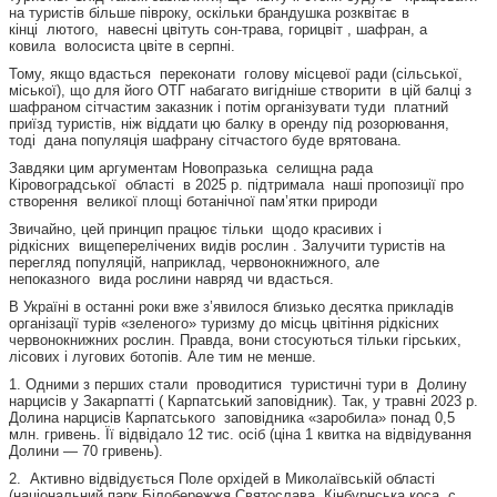
на туристів більше півроку, оскільки брандушка розквітає в
кінці лютого, навесні цвітуть сон-трава, горицвіт , шафран, а
ковила волосиста цвіте в серпні.
Тому, якщо вдасться переконати голову місцевої ради (сільської,
міської), що для його ОТГ набагато вигідніше створити в цій балці з
шафраном сітчастим заказник і потім організувати туди платний
приїзд туристів, ніж віддати цю балку в оренду під розорювання,
тоді дана популяція шафрану сітчастого буде врятована.
Завдяки цим аргументам Новопразька селищна рада
Кіровоградської області в 2025 р. підтримала наші пропозиції про
створення великої площі ботанічної пам’ятки природи
Звичайно, цей принцип працює тільки щодо красивих і
рідкісних вищеперелічених видів рослин . Залучити туристів на
перегляд популяцій, наприклад, червонокнижного, але
непоказного вида рослини навряд чи вдасться.
В Україні в останні роки вже з’явилося близько десятка прикладів
організації турів «зеленого» туризму до місць цвітіння рідкісних
червонокнижних рослин. Правда, вони стосуються тільки гірських,
лісових і лугових ботопів. Але тим не менше.
1. Одними з перших стали проводитися туристичні тури в Долину
нарцисів у Закарпатті ( Карпатський заповідник). Так, у травні 2023 р.
Долина нарцисів Карпатського заповідника «заробила» понад 0,5
млн. гривень. Її відвідало 12 тис. осіб (ціна 1 квитка на відвідування
Долини — 70 гривень).
2. Активно відвідується Поле орхідей в Миколаївській області
(національний парк Білобережжя Святослава, Кінбурнська коса, с.