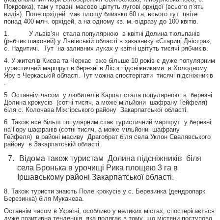
Покровка), там у травні масово цвітуть лугові орхідеї (всього п’ять
видів). Поле орхідей має площу близько 60 га, всього тут цвіте
понад 400 млн. орхідей, а на одному кв. м.-відразу до 100 квітів.
1. У львів’ян стала популярною в квітні Долина тюльпанів
(рябчик шаховий) у Львівській області в заказнику «Стариці Дністра»,
с. Надитичі. Тут на заливних луках у квітні цвітуть тисячі рябчиків.
4. У жителів Києва та Черкас вже більше 10 років є дуже популярним
туристичний маршрут в березні в Ліс з підсніжниками в Холодному
Яру в Черкаській області. Тут можна спостерігати тисячі підсніжників
.
5. Останнім часом у любителів Карпат стала популярною в березні
Долина крокусів (сотні тисяч, а може мільйони шафрану Гейфеля)
біля с. Колочава Міжгірського району Закарпатської області.
6. Також все більш популярним стає туристичний маршрут у березні
на Гору шафранів (сотні тисяч, а може мільйони шафрану
Гейфеля) в районі масиву Драгобрат біля села Уклон Свалявського
району в Закарпатській області.
Відома також туристам Долина підсніжників біля
села Бронька в урочищі Рика площею 3 га в
Іршавському районі Закарпатської області.
8. Також туристи знають Поле крокусів у с. Березинка (дендропарк
Березинка) біля Мукачева.
Останнім часом в Україні, особливо у великих містах, спостерігається
дуже позитивна тенденція, яка полягає в тому, що містяни поступово