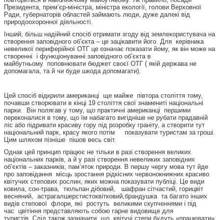
Президента, прем’єр-міністра, міністра екології, голови Верховної
Ради, губернаторів областей займають люди, дуже далекі від
природоохоронної діяльності.
Інший, більш надійний спосіб отримати згоду від землекористувача на
створення заповідного об’єкта – це зацікавити його. Для керівника
невеликої периферійної ОТГ це означає показати йому, як він може на
створенні і функціонуванні заповідного об’єкта в
майбутньому поповнювати бюджет своєї ОТГ ( якій держава не
допомагала, та й чи буде шкода допомагати).
Цей спосіб відкрили американці ще майже півтора століття тому,
почавши створювати в кінці 19 століття свої знамениті національні
парки. Він полягав у тому, що практичні американці першими
переконалися в тому, що їм набагато вигідніше не рубати прадавній
ліс або підривати красиву гору під розробку граніту, а створити тут
національний парк, красу якого потім показувати туристам за гроші.
Цим шляхом пізніше пішов весь світ.
Однак цей принцип працює не тільки в разі створення великих
національних парків, а й у разі створення невеликих заповідних
об’єктів – заказників, пам’яток природи. В першу чергу мова тут йде
про заповідання місць зростання рідкісних червонокнижних красиво
квітучих степових рослин, яких можна показувати публіці. Це види
ковила, сон-трава, тюльпан дібовий, шафран сітчастий, горицвіт
весняний, астрагалшерстистоквітковий,брандушка та багато інших
видів степової флори, які ростуть великими скупченнями і під
час цвітіння представляють собою гарне видовище для
туристів. Слід також зазначити, що квітучі степи будуть «працювати»