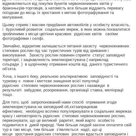
відмовляються від покупки букетів червонокнижних квітів у
браконьєрів-торговців, а натомість все більше віддають перевагу
поїздкам до місць їх зростання з метою фотографування та
милування.
Цьому сприяє і масове придбання автомобілів у особисту власність,
і бурхливий розвиток соціальних мереж, в яких можна похвалитися
зробленими з місця цвітіння красивих рідкісних квітів своїми
фотографіями і селфі.
Звичайно, відкритим залишається питання захисту червонокнижних
степових рослин під час туристичних турів від зривання і
викопування. Захисту рослин повинен сприяти статус заповідної
території, і зацікавленість землекористувача ( наприклад
сільради ) в щорічному отриманні коштів від даного туристичного
об’єкта.
Хоча, з іншого боку, реальною альтернативою заповідності та
туризму є повне і миттєве знищення всієї популяції
рідкісних степових червонокнижних рослин і назавжди в
результаті забудови, розорювання, організації ставка, меліорації
тощо.
Для того, щоб запропонований нами спосіб отримання згоди
землекористувача на заповідний об,єктзапрацював
ефективно, необхідно всіляко популяризувати в соціальних мережах
красу і неповторність рідкісних степових червонокнижних рослин,
переконувати, що це великий раритет, який варто особисто
подивитися в дикій природі. Чим більше людей захоче оплатити свій
тур в такі місця, тим більше з’являється надії, що ці
місця зростання рідкісних степових рослин вдасться заповіднити і