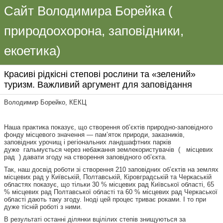
Сайт Володимира Борейка (
природоохорона, заповідники,
екоетика)
Красиві рідкісні степові рослини та «зелений»
туризм. Важливий аргумент для заповідання
Володимир Борейко, КЕКЦ
Наша практика показує, що створення об’єктів природно-заповідного
фонду місцевого значення — пам’яток природи, заказників,
заповідних урочищ і регіональних ландшафтних парків
дуже гальмується через небажання землекористувачів ( місцевих
рад ) давати згоду на створення заповідного об’єкта.
Так, наш досвід роботи зі створення 210 заповідних об’єктів на землях
місцевих рад у Київській, Полтавській, Кіровградській та Черкаській
областях показує, що тільки 30 % місцевих рад Київської області, 65
% місцевих рад Полтавської області та 60 % місцевих рад Черкаської
області дають таку згоду. Іноді цей процес триває роками. І то при
дуже тісній роботі з ними.
В результаті останні ділянки вцілілих степів знищуються за