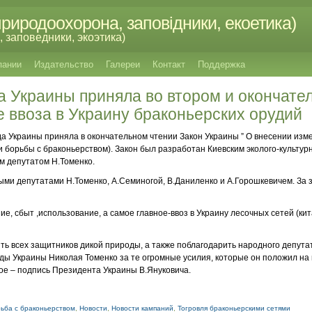
риродоохорона, заповідники, екоетика)
 заповедники, экоэтика)
пании
Издательство
Галереи
Контакт
Поддержка
а Украины приняла во втором и окончате
е ввоза в Украину браконьерских орудий
ада Украины приняла в окончательном чтении Закон Украины ” О внесении изм
и борьбы с браконьерством). Закон был разработан Киевским эколого-культу
м депутатом Н.Томенко.
ми депутатами Н.Томенко, А.Семиногой, В.Даниленко и А.Горошкевичем. За 
е, сбыт ,использование, а самое главное-ввоз в Украину лесочных сетей (кита
ить всех защитников дикой природы, а также поблагодарить народного депута
ы Украины Николая Томенко за те огромные усилия, которые он положил на 
ое – подпись Президента Украины В.Януковича.
ьба с браконьерством
,
Новости
,
Новости кампаний
,
Тогровля браконьерскими сетями