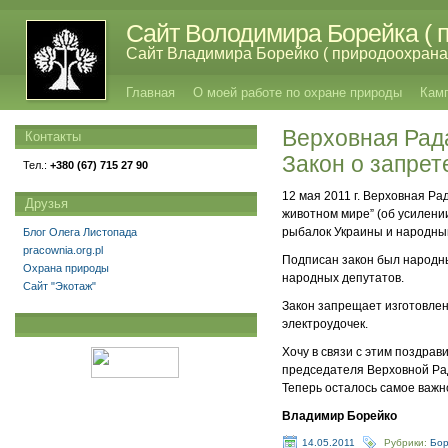
Сайт Володимира Борейка ( п
Сайт Владимира Борейко ( природоохрана,
Главная
О моей работе по охране природы
Кам
Верховная Рад
Контакты
Закон о запрет
Тел.:
+380 (67) 715 27 90
12 мая 2011 г. Верховная Р
Друзья
животном мире” (об усилени
рыбалок Украины и народны
Блог Олега Листопада
pracownia.org.pl
Подписан закон был народны
Охрана природы
народных депутатов.
Сайт "Экотаж"
Закон запрещает изготовлени
электроудочек.
Хочу в связи с этим поздрав
председателя Верховной Рад
Теперь осталось самое важн
Владимир Борейко
14.05.2011
Рубрики:
Бор