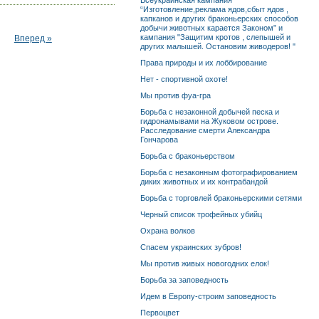
Всеукраинская кампания
“Изготовление,реклама ядов,сбыт ядов ,
капканов и других браконьерских способов
добычи животных карается Законом” и
кампания "Защитим кротов , слепышей и
Вперед »
других малышей. Остановим живодеров! "
Права природы и их лоббирование
Нет - спортивной охоте!
Мы против фуа-гра
Борьба с незаконной добычей песка и
гидронамывами на Жуковом острове.
Расследование смерти Александра
Гончарова
Борьба с браконьерством
Борьба с незаконным фотографированием
диких животных и их контрабандой
Борьба с торговлей браконьерскими сетями
Черный список трофейных убийц
Охрана волков
Спасем украинских зубров!
Мы против живых новогодних елок!
Борьба за заповедность
Идем в Европу-строим заповедность
Первоцвет