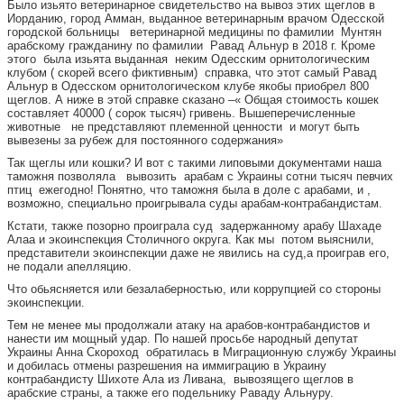
Было изьято ветеринарное свидетельство на вывоз этих щеглов в
Иорданию, город Амман, выданное ветеринарным врачом Одесской
городской больницы ветеринарной медицины по фамилии Мунтян
арабскому гражданину по фамилии Равад Альнур в 2018 г. Кроме
этого была изьята выданная неким Одесским орнитологическим
клубом ( скорей всего фиктивным) справка, что этот самый Равад
Альнур в Одесском орнитологическом клубе якобы приобрел 800
щеглов. А ниже в этой справке сказано –« Общая стоимость кошек
составляет 40000 ( сорок тысяч) гривень. Вышеперечисленные
животные не представляют племенной ценности и могут быть
вывезены за рубеж для постоянного содержания»
Так щеглы или кошки? И вот с такими липовыми документами наша
таможня позволяла вывозить арабам с Украины сотни тысяч певчих
птиц ежегодно! Понятно, что таможня была в доле с арабами, и ,
возможно, специально проигрывала суды арабам-контрабандистам.
Кстати, также позорно проиграла суд задержанному арабу Шахаде
Алаа и экоинспекция Столичного округа. Как мы потом выяснили,
представители экоинспекции даже не явились на суд,а проиграв его,
не подали апелляцию.
Что обьясняется или безалаберностью, или коррупцией со стороны
экоинспекции.
Тем не менее мы продолжали атаку на арабов-контрабандистов и
нанести им мощный удар. По нашей просьбе народный депутат
Украины Анна Скороход обратилась в Миграционную службу Украины
и добилась отмены разрешения на иммиграцию в Украину
контрабандисту Шихоте Ала из Ливана, вывозящего щеглов в
арабские страны, а также его подельнику Раваду Альнуру.