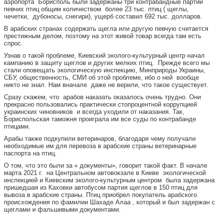
аэропорта Борисполь были задержаны три контрабандные партии
певчих птиц общим количеством более 23 тыс. птиц ( щеглы,
чечетки, дубоносы, снегири), ущерб составил 692 тыс. долларов.
В арабских странах содержать щегла или другую певчую считается
престижным делом, поэтому на этот живой товар всегда там есть
спрос.
Узнав о такой проблеме, Киевский эколого-культурный центр начал
кампанию в защиту щеглов и других мелких птиц. Прежде всего мы
стали оповещать экологическую инспекцию, Минприроды Украины,
СБУ, общественность, СМИ об этой проблеме, ибо о ней вообще
никто не знал. Нам вначале даже не верили, что такое существует.
Сразу скажем, что арабов наказать оказалось очень трудно. Они
прекрасно пользовались практически стопроцентной коррупцией
украинских чиновников и всегда уходили от наказания. Так,
Бориспольская таможня проиграла им все суды по контрабанде
птицами.
Арабы также подкупили ветеринаров, благодаря чему получали
необходимые им для перевоза в арабские страны ветеринарные
паспорта на птиц.
О том, что это были за « документы», говорит такой факт. В начале
марта 2021 г. на Центральном автовокзале в Киеве экологической
инспекцией и Киевским эколого-культурным центром была задержана
пришедшая из Каховки автобусом партия щеглов в 150 птиц для
вывоза в арабские страны. Птиц приобрел покупатель арабского
происхождения по фамилии Шахаде Алаа , который и был задержан с
щеглами и фальшивыми документами.