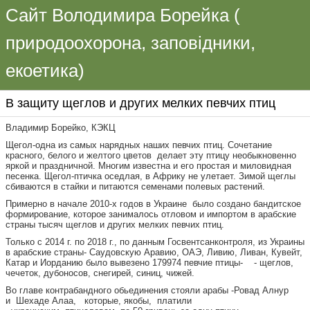
Сайт Володимира Борейка (
природоохорона, заповідники,
екоетика)
В защиту щеглов и других мелких певчих птиц
Владимир Борейко, КЭКЦ
Щегол-одна из самых нарядных наших певчих птиц. Сочетание
красного, белого и желтого цветов делает эту птицу необыкновенно
яркой и праздничной. Многим известна и его простая и миловидная
песенка. Щегол-птичка оседлая, в Африку не улетает. Зимой щеглы
сбиваются в стайки и питаются семенами полевых растений.
Примерно в начале 2010-х годов в Украине было создано бандитское
формирование, которое занималось отловом и импортом в арабские
страны тысяч щеглов и других мелких певчих птиц.
Только с 2014 г. по 2018 г., по данным Госвентсанконтроля, из Украины
в арабские страны- Саудовскую Аравию, ОАЭ, Ливию, Ливан, Кувейт,
Катар и Иорданию было вывезено 179974 певчие птицы- - щеглов,
чечеток, дубоносов, снегирей, синиц, чижей.
Во главе контрабандного обьединения стояли арабы -Ровад Алнур
и Шехаде Алаа, которые, якобы, платили