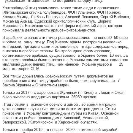
украинским птицеловам по 50 гривень за одну птицу.
Контрабандой птиц занимались также такие люди и организации
:Житомирская спилка голубеводов, ФОП Ильченко, ФОП Гринюк,
Кренди Ахмад, Любовь Репетуха, Алексей Левченко, Сергей Бабенко,
Мохамад Ахмад, Одесский орнитологический клуб, Шорник
Мирослава. Возможно часть этих фирм и фамилий-липа, которая
прикрывала деятельность арабов-контрабандистов.
В арабских странах эти птицы реализовывались по цене 30- 50 евро
и более за одну птицу. Под Киевом арабы построили несколько
коттеджей, где жилы сами и отловленные птицы содержались перед
вывозом в арабские страны. Контрабандное формирование,
организованное арабами, существовало в Украине более 10 лет. За
это время арабами было вывезено с Украины самолетами около пол
миллиона диких певчих птиц, чем нанесен Украине ущерб в 15
млн. долларов США.
Все птицы добывались браконьерским путем, документов на
приобретение этих птиц у арабов не было, чем нарушалась ст. 7
Закона Украины « О животном мире».
Только за 2017 г. с аэропорта « Жуляны» ( г. Киев) в Ливан и Оман
было вывезено двадцатью партиями 26950 щеглов.
Птиц ловили в основном осенью и зимой , во время миграций,
устанавливая паутинные сетки по сотни метров длины. Сетки
привозили в Украину контрабандным путем из Китая. Основной
вылов птиц сейчас происходил в Киевской, Николаевской,
Запорожской, Житомирской и Херсонской областях.
Только в ноябре 2019 г.-в январе 2020 г. таможенной службой