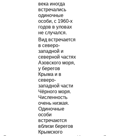
века иногда
встречались
одиночные
особи, с 1960-х
годов в уловах
не случался.
Вид встречается
в северо-
западной и
северной частях
Азовского моря,
у берегов
Крыма и в
северо-
западной части
Чёрного моря.
Численность
очень низкая.
Одиночные
особи
встречаются
вблизи берегов
Крымского