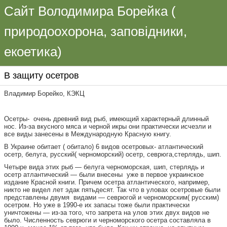
Сайт Володимира Борейка (
природоохорона, заповідники,
екоетика)
В защиту осетров
Владимир Борейко, КЭКЦ
Осетры- очень древний вид рыб, имеющий характерный длинный
нос. Из-за вкусного мяса и черной икры они практически исчезли и
все виды занесены в Международную Красную книгу.
В Украине обитает ( обитало) 6 видов осетровых- атлантический
осетр, белуга, русский( черноморский) осетр, севрюга,стерлядь, шип.
Четыре вида этих рыб — белуга черноморская, шип, стерлядь и
осетр атлантический — были внесены уже в первое украинское
издание Красной книги. Причем осетра атлантического, например,
никто не видел лет эдак пятьдесят. Так что в уловах осетровые были
представлены двумя видами — севрюгой и черноморским( русским)
осетром. Но уже в 1990-е их запасы тоже были практически
уничтожены — из-за того, что запрета на улов этих двух видов не
было. Численность севрюги и черноморского осетра составляла в