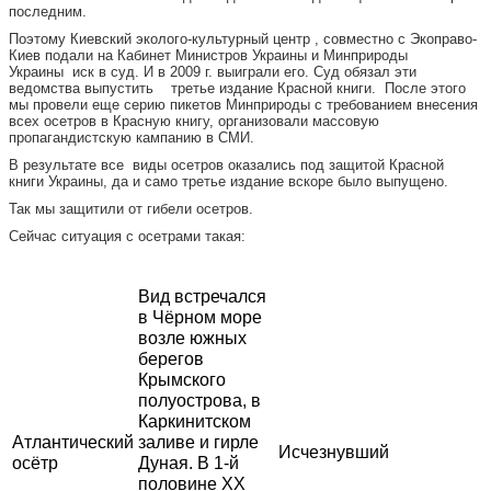
последним.
Поэтому Киевский эколого-культурный центр , совместно с Экоправо-
Киев подали на Кабинет Министров Украины и Минприроды
Украины иск в суд. И в 2009 г. выиграли его. Суд обязал эти
ведомства выпустить третье издание Красной книги. После этого
мы провели еще серию пикетов Минприроды с требованием внесения
всех осетров в Красную книгу, организовали массовую
пропагандистскую кампанию в СМИ.
В результате все виды осетров оказались под защитой Красной
книги Украины, да и само третье издание вскоре было выпущено.
Так мы защитили от гибели осетров.
Сейчас ситуация с осетрами такая:
Вид встречался
в Чёрном море
возле южных
берегов
Крымского
полуострова, в
Каркинитском
Атлантический
заливе и гирле
Исчезнувший
осётр
Дуная. В 1-й
половине XX