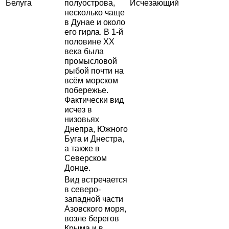
Белуга
полуострова,
Исчезающий
несколько чаще
в Дунае и около
его гирла. В 1-й
половине XX
века была
промысловой
рыбой почти на
всём морском
побережье.
Фактически вид
исчез в
низовьях
Днепра, Южного
Буга и Днестра,
а также в
Северском
Донце.
Вид встречается
в северо-
западной части
Азовского моря,
возле берегов
Крыма и в