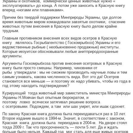
Украины и охотников, коммерчески ценных животных нужно «
эксплуатировать» до конца. А потом уже заносить в Красную книгу
вперед «ногами или плавниками».
Причем без твердой поддержки Минприроды Украины, где долгое
время животным миром командовали завзятые охотники, спасение
животных путем внесения в Красную книгу было делом крайне
трудным.
Главным противником внесения всех видов осетров в Красную
книгу являлось Госрыбагентство ( Госкомрыбхоз) Украины и его
ведомственные рыбные ( необыкновенно продажные) институты.
Которые иезуитски обосновывали любые анитприродоохранные
аргументы.
Аргументы Госкомрыбхоза против внесения осетровых в Красную
книгу были просто смешны. Например, чиновники от
рыбы утверждали : мы не сможем производить научные ловы и тем
самым узнавать, какова численность вида. Вот это да! Осетров
становится все меньше — и поэтому их надо убивать, чтобы из года в
год этому находить подтверждение?
Курирующий тогда животный мир заместитель министра Минприроды
Украины Н.Мовчан был опытным бюрократом, и
поэтому ловко всячески затягивал решение вопроса
с осетровыми. Подождем, а там или шах умрет, или ишак сдохнет.
По закону Красная книга должна была переиздаваться раз в 10 лет.
Второе издание вышло в 1994-м. Значит, в соответствии с законом,
Красная книга должна была переиздана в 2004-м. На дворе стоял
тогда 2009 г. Так что просроченность — почти 5 лет. Да и ждать
больше было нельзя. Каждый год мог стать для еще живых осетров