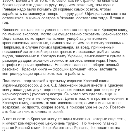
1990-х менее 1% от того, что было. Как ни странно, но опытным
браконьерам это даже на руку: ведь чем реже вид, тем лучше.
Раньше надо было поймать 20 икряных самок осетра, чтобы
заработать на машину,а теперь — одну-две! Официальная квота на
оставшихся в живых осетров в Украине составляла тогда 8 тонн в
год.
Внесение «оставшихся условно в живых» осетровых в Красную книгу,
по мнению экологов, могло бы существенно сократить браконьерство.
Ведь таксы, по которым начисляют ущерб за уничтожение
краснокнижных животных, намного выше, чем за «нетитулованных».
Например, в случае поимки браконьера, за вред, причиненный
незаконной заготовкой икры осетровых и лососевых рыб из числа
видов, занесенных в Красную книгу Украины, взыскивается сумма в
размере двадцатикратной стоимости заготовленной икры. Плюс
штрафы и прочие проблемы. Но самое главное — общественный
резонанс. Красная книга — хороший аргумент, чтобы заставить
контролирующие органы хоть как-то работать.
Пользуясь подготовкой к третьему изданию Красной книги
Украины,профессор, д.б.н. С.В.Межжерин решил внести в Красную
книгу последних двух еще не краснокнижных осетров- севрюгу и
черноморского ( русского) осетра. Он хотел это сделать еще и
раньше, но у него не получалось. Дело в том, что против внесения в
Красную книгу, скажем, атлантического осетра или шипа никто не
возражал, их просто, скорее всего, в природе уже не было. Поэтому
это был акт чисто символический.
А вот внести в Красную книгу те виды животных, которые еще есть,
и имеют коммерческую цену-очень трудно. По мнению главных
врагов Красной книги- Госрыбагентства Украины, Гослесагентства