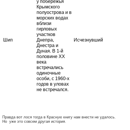
у побережья
Крымского
полуострова и в
морских водах
вблизи
гирловых
участков
Шип
Днепра,
Исчезнувший
Днестра и
Дуная. В 1-й
половине XX
века
встречались
одиночные
особи, с 1960-х
годов в уловах
не встречался.
Правда вот лося тогда в Красную книгу нам внести не удалось.
Но уже это совсем другая история.