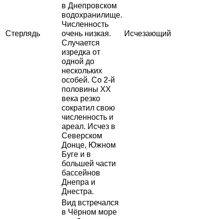
в Днепровском
водохранилище.
Численность
Стерлядь
очень низкая.
Исчезающий
Случается
изредка от
одной до
нескольких
особей. Со 2-й
половины XX
века резко
сократил свою
численность и
ареал. Исчез в
Северском
Донце, Южном
Буге и в
большей части
бассейнов
Днепра и
Днестра.
Вид встречался
в Чёрном море