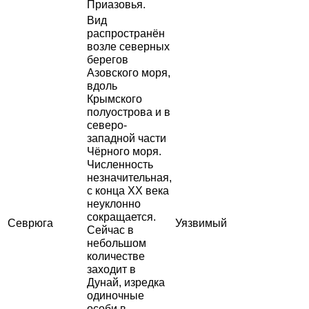
Приазовья.
Вид
распространён
возле северных
берегов
Азовского моря,
вдоль
Крымского
полуострова и в
северо-
западной части
Чёрного моря.
Численность
незначительная,
с конца XX века
неуклонно
сокращается.
Севрюга
Уязвимый
Сейчас в
небольшом
количестве
заходит в
Дунай, изредка
одиночные
особи в