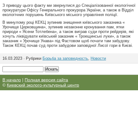
З приводу цього факту ми звернулися до Спеціалізованної екологічної
прокуратури Офісу Генерального прокурора України, а також в Відділ
екологічних порушень Київського міського управління поліції.
В минулому році КЕКЦ зупинив знищення київського заказника «
Урочище Церковщина», зупинив незаконне кронування пам, ятки
природи « Ясени Тотлебена», а також виграв суди проти рейдерів, які
хочуть ліквідувати київський заказник « Троещинські луки», а також
заказник « Урочище Унава» під Фастовом щоб почати там забудову.
Також КЕКЦ почав суд проти забудови заповідної Лисої гори в Києві.
16.03.2023 · Рубрики
Борьба за заповедность
,
Новости
В начало
|
Полная версия сайта
©
Киевский эколого-культурный центр