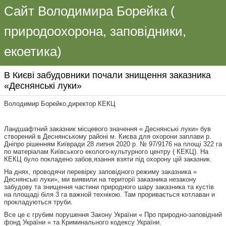
Сайт Володимира Борейка (
природоохорона, заповідники,
екоетика)
В Києві забудовники почали знищення заказника
«Деснянські луки»
Володимир Борейко,директор КЕКЦ
Ландшафтний заказник місцевого значення « Деснянські луки» був
створений в Деснянському районі м. Києва для охорони заплави р.
Дніпро рішенням Київради 28 липня 2020 р. № 97/9176 на площі 322 га
по матеріалам Київського еколого-культурного центру ( КЕКЦ). На
КЕКЦ було покладено забов,язання взяти під охорону цій заказник.
На днях, проводячи перевірку заповідного режиму заказника «
Деснянські луки», ми виявили на території заказника незакону
забудову та знищення частини природного шару заказника та кустів
на площаді біля 3 га важной технікою. Там проривається котлаван и
прокладуються труби.
Все це є грубим порушення Закону України « Про природно-заповідний
фонд України « та Криминального кодексу України.