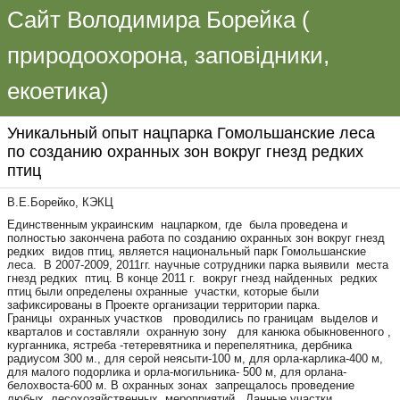
Сайт Володимира Борейка (
природоохорона, заповідники,
екоетика)
Уникальный опыт нацпарка Гомольшанские леса
по созданию охранных зон вокруг гнезд редких
птиц
В.Е.Борейко, КЭКЦ
Единственным украинским нацпарком, где была проведена и
полностью закончена работа по созданию охранных зон вокруг гнезд
редких видов птиц, является национальный парк Гомольшанские
леса. В 2007-2009, 2011гг. научные сотрудники парка выявили места
гнезд редких птиц. В конце 2011 г. вокруг гнезд найденных редких
птиц были определены охранные участки, которые были
зафиксированы в Проекте организации территории парка.
Границы охранных участков проводились по границам выделов и
кварталов и составляли охранную зону для канюка обыкновенного ,
курганника, ястреба -тетеревятника и перепелятника, дербника
радиусом 300 м., для серой неясыти-100 м, для орла-карлика-400 м,
для малого подорлика и орла-могильника- 500 м, для орлана-
белохвоста-600 м. В охранных зонах запрещалось проведение
любых лесохозяйственных мероприятий. Данные участки