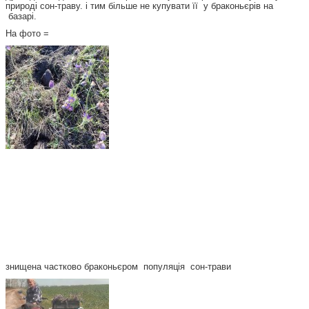
природі сон-траву. і тим більше не купувати її у браконьєрів на
базарі.
На фото =
знищена частково браконьєром популяція сон-трави