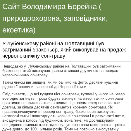
Сайт Володимира Борейка (
природоохорона, заповідники,
екоетика)
У Лубенському районі на Полтавщині був
затриманий браконьєр, який викопував на продаж
червонокнижну сон-траву
Нещодавно у Лубенському районі на Полтавщині був затриманий
браконьєр, який викопував разом зі своєю дружиною на продаж
червонокнижну сон-траву.
Таким чином він знищив, як ми бачимо на фото, десятки кущиків
рідкісної рослини, занесеної до Червоної книги.
Слід сказати, що всі кущики цієї сон-трави, куплені у нього на базарі,
все одно загинуть і гроші будуть викинуті на вітер, так як сон-трава
практично не приживається в неволі. Це насамперед пояснюється
довгим, за кілька десятків сантиметрів коренем сон-трави. Як
правило,викопуючи в природі сон-траву, браконьєри викопують
неглибокі ямки і пошкоджують коріння сон-трави і в результаті потім,
висаджена в когось під будинком, вона гине. Як досліджували
нещодавно німецькі вчені, один кущик сон-трави може рости і цвісти
дуже довго, до 100 і більше років. Тому не потрібно викопувати у