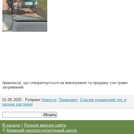
браконьєр, що спеціалізується на викопуванні та продажу сон-трави
затриманий
01.05.2025 · Рубрики
Новости
,
Первоцвет
,
Спасем украинский лес и
редкие растения
В начало
|
Полная версия сайта
©
Киевский эколого-культурный центр