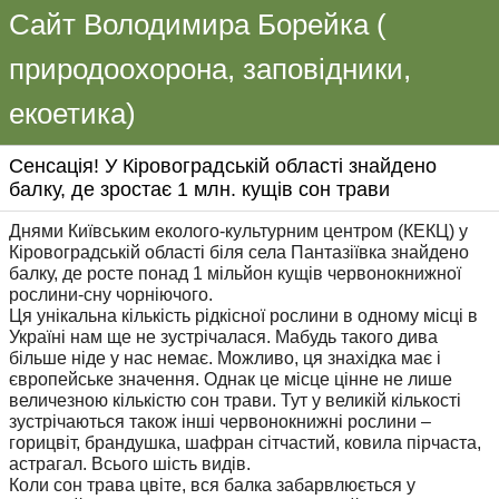
Сайт Володимира Борейка (
природоохорона, заповідники,
екоетика)
Сенсація! У Кіровоградській області знайдено
балку, де зростає 1 млн. кущів сон трави
Днями Київським еколого-культурним центром (КЕКЦ) у
Кіровоградській області біля села Пантазіївка знайдено
балку, де росте понад 1 мільйон кущів червонокнижної
рослини-сну чорніючого.
Ця унікальна кількість рідкісної рослини в одному місці в
Україні нам ще не зустрічалася. Мабудь такого дива
більше ніде у нас немає. Можливо, ця знахідка має і
європейське значення. Однак це місце цінне не лише
величезною кількістю сон трави. Тут у великій кількості
зустрічаються також інші червонокнижні рослини –
горицвіт, брандушка, шафран сітчастий, ковила пірчаста,
астрагал. Всього шість видів.
Коли сон трава цвіте, вся балка забарвлюється у