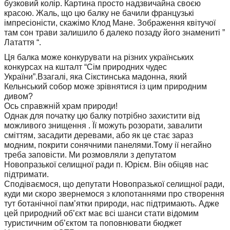
бузковий колір. Картина просто надзвичайна своєю
красою. Жаль, що цю балку не бачили французькі
імпресіоністи, скажімо Клод Мане. Зображення квітучої
там сон трави залишило б далеко позаду його знамениті ”
Латаття “.
Ця балка може конкурувати на різних українських
конкурсах на кшталт “Сім природних чудес
України”.Взагалі, яка Сікстинська мадонна, який
Кельнський собор може зрівнятися із цим природним
дивом?
Ось справжній храм природи!
Однак для початку цю балку потрібно захистити від
можливого знищення . Її можуть розорати, завалити
сміттям, засадити деревами, або як це стає зараз
модним, покрити сонячними панелями.Тому ії негайно
треба заповісти. Ми розмовляли з депутатом
Новопразької селищної ради п. Юрієм. Він обіцяв нас
підтримати.
Сподіваємося, що депутати Новопразької селищної ради,
куди ми скоро звернемося з клопотаннями про створення
тут ботанічної пам’ятки природи, нас підтримають. Адже
цей природний об’єкт має всі шанси стати відомим
туристичним об’єктом та поповнювати бюджет