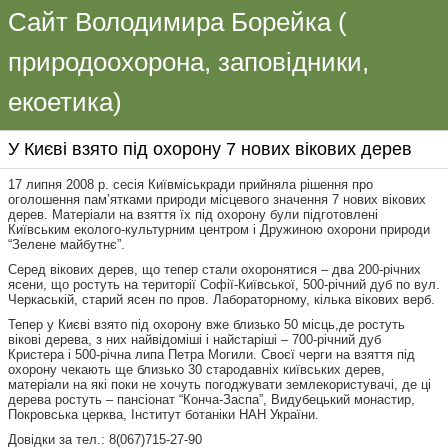
Сайт Володимира Борейка (
природоохорона, заповідники,
екоетика)
У Києві взято під охорону 7 нових вікових дерев
17 липня 2008 р. сесія Київміськради прийняла рішення про
оголошення пам’ятками природи місцевого значення 7 нових вікових
дерев. Матеріали на взяття їх під охорону були підготовлені
Київським еколого-культурним центром і Дружиною охорони природи
“Зелене майбутнє”.
Серед вікових дерев, що тепер стали охоронятися – два 200-річних
ясени, що ростуть на території Софії-Київської, 500-річний дуб по вул.
Черкаській, старий ясен по пров. Лабораторному, кілька вікових верб.
Тепер у Києві взято під охорону вже близько 50 місць,де ростуть
вікові дерева, з них найвідоміші і найстаріші – 700-річний дуб
Кристера і 500-річна липа Петра Могили. Своєї черги на взяття під
охорону чекають ще близько 30 стародавніх київських дерев,
матеріали на які поки не хочуть погоджувати землекористувачі, де ці
дерева ростуть – пансіонат “Конча-Заспа”, Видубецький монастир,
Покровська церква, Інститут ботаніки НАН України.
Довідки за тел.: 8(067)715-27-90