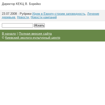
Директор КЕКЦ В. Борейко
23.07.2008 · Рубрики
Идем в Европу-строим заповедность
,
Лечение
деревьев
,
Новости
,
Новости кампаний
В начало
|
Полная версия сайта
©
Киевский эколого-культурный центр