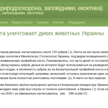
риродоохорона, заповідники, екоетика)
 заповедники, экоэтика)
пании
Издательство
Галереи
Контакт
Поддержка
та уничтожает диких животных Украины
которым данным, насчитывалось около 720 зубров ( 1). Охота на них была зап
яда зоологов и Минлесхоза ( Гослесхоза) Украины, под видом селекционного 
коммерческая трофейная охота. Планировалось, что часть денег от отстрел
 фонд охраны зубров, деньги из которого будут использоваться на разведени
был создан, а численность зубров, из-за бесконтрольной трофейной охоты и 
ри этом в ряде популяций, например, волынской, остались практически одни са
овская были полностью уничтожены охотниками (1). И никто не был наказан.
ению Киевского эколого-культурного центра в Генеральную прокуратуру Украи
годаря чему зубр был спасен от полного уничтожения в Украине ( 1). Если на
то на 2020 г. их официально насчитывалось уже 298 особи (7).