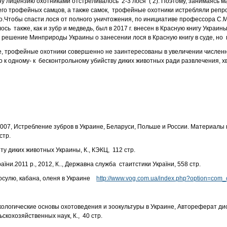
дну лицензию охотниками отстреливалось 2-3 лося ( 2). Поэтому, занимаясь 
его трофейных самцов, а также самок, трофейные охотники истребляли реп
о.Чтобы спасти лося от полного уничтожения, по инициативе профессора С.
ось также, как и зубр и медведь, был в 2017 г. внесен в Красную книгу Украин
 решение Минприроды Украины о занесении лося в Красную книгу в суде, но п
е, трофейные охотники совершенно не заинтересованы в увеличении числен
ко к одному- к бесконтрольному убийству диких животных ради развлечения, 
, 2007, Истребление зубров в Украине, Беларуси, Польше и России. Материалы
стр.
иту диких животных Украины, К., КЭКЦ, 112 стр.
їни.2011 р., 2012, К.., Державна служба стаитстики України, 558 стр.
косулю, кабана, оленя в Украине
http://www.vog.com.ua/index.php?option=com
 Экологические основы охотоведения и зоокультуры в Украине, Автореферат д
скохозяйственных наук, К., 40 стр.