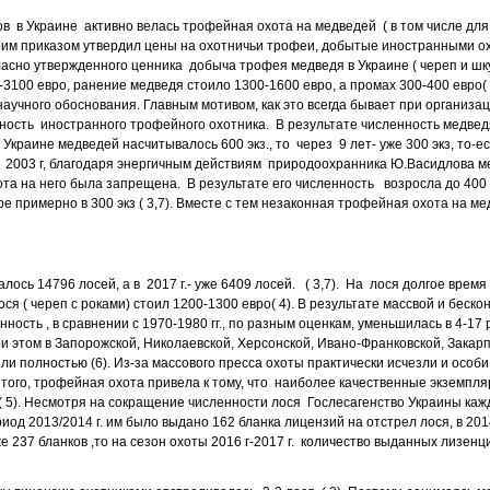
ов в Украине активно велась трофейная охота на медведей ( в том числе для
оим приказом утвердил цены на охотничьи трофеи, добытые иностранными охот
ласно утвержденного ценника добыча трофея медведя в Украине ( череп и шк
-3100 евро, ранение медведя стоило 1300-1600 евро, а промах 300-400 евро(
 научного обоснования. Главным мотивом, как это всегда бывает при организ
ость иностранного трофейного охотника. В результате численность медвед
в Украине медведей насчитывалось 600 экз., то через 9 лет- уже 300 экз, то-е
. В 2003 г, благодаря энергичным действиям природоохранника Ю.Васидлова м
та на него была запрещена. В результате его численность возросла до 400 э
 примерно в 300 экз ( 3,7). Вместе с тем незаконная трофейная охота на ме
валось 14796 лосей, а в 2017 г.- уже 6409 лосей. ( 3,7). На лося долгое вре
я ( череп с роками) стоил 1200-1300 евро( 4). В результате массвой и беск
ность , в сравнении с 1970-1980 гг., по разным оценкам, уменьшилась в 4-17 р
При этом в Запорожской, Николаевской, Херсонской, Ивано-Франковской, Зака
ли полностью (6). Из-за массового пресса охоты практически исчезли и особи
того, трофейная охота привела к тому, что наиболее качественные экземпля
 ( 5). Несмотря на сокращение численности лося Гослесагенство Украины каж
риод 2013/2014 г. им было выдано 162 бланка лицензий на отстрел лося, в 201
е 237 бланков ,то на сезон охоты 2016 г-2017 г. количество выданных лизенц