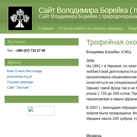
Сайт Володимира Борейка ( п
Сайт Владимира Борейко ( природоохрана,
Главная
О моей работе по охране природы
Кам
Трофейная охо
Контакты
Тел.:
+380 (67) 715 27 90
Владимир Борейко, КЭКЦ
Зубр
Друзья
На 1991 г. в Украине, по не
Блог Олега Листопада
лоббистской деятельности р
pracownia.org.pl
организована обыкновенная 
Охрана природы
зачисляться на специальный
Сайт "Экотаж"
Однако такой фонд так и не 
упала с 720 до 200 голов. П
черниговская и ивано-франк
В 2007 г., благодаря обращ
зубров была прекращена, бла
Украине около 200 зубров, 
Медведь