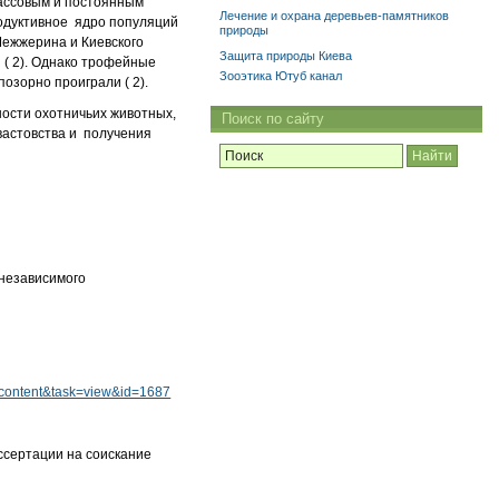
массовым и постоянным
Лечение и охрана деревьев-памятников
родуктивное ядро популяций
природы
Межжерина и Киевского
Защита природы Киева
ы ( 2). Однако трофейные
Зооэтика Ютуб канал
озорно проиграли ( 2).
ности охотничьих животных,
Поиск по сайту
хвастовства и получения
 независимого
_content&task=view&id=1687
иссертации на соискание