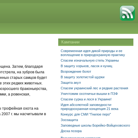
Кампании
Современная идея дикой природы и ее
воплощение в природохранную практику
Спасем изначальную степь Украины
В защиту хорьков, ласок и куниц
рещена. Затем, благодаря
Возрождение болот
отстрела, на зубров была
В защиту золотистой щурки
енных старых самцов будет
Защита акул
е этих редких животных.
Спасем украинский лес и редкие растения
возросшего браконьерства,
Уничтожим охотничьи вышки в ПЗФ
мки, а ровенская,
Спасем сурка и лося в Украине!
Идея абсолютной заповедности-
ны трофейная охота на
природоохранная концепция 21 века
 2007 г. мы насчитывали в
Конкурс для СМИ "Гнилое перо"
Зоозащита
Заповедные школы Борейко-Войцеховского
Доска позора