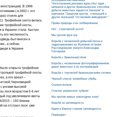
Всеукраинская кампания
“Изготовление,реклама ядов,сбыт ядов ,
 иностранцев). В 1996
капканов и других браконьерских способов
добычи животных карается Законом” и
никами ( в 2002 г. это
кампания "Защитим кротов , слепышей и
ура) стоило для
других малышей. Остановим живодеров! "
 1). Трофейная охота велась
Права природы и их лоббирование
ации трофейной охоты,
Нет - спортивной охоте!
я в Украине стала быстро
сть его численность
Мы против фуа-гра
едведь был внесен в
Борьба с незаконной добычей песка и
кз., а сейчас
гидронамывами на Жуковом острове.
Расследование смерти Александра
дведя в Украине
Гончарова
Борьба с браконьерством
Борьба с незаконным фотографированием
диких животных и их контрабандой
мя было открыта трофейная
онтролькой трофейной охоты
Борьба с торговлей браконьерскими сетями
аз, а его ареал –
Черный список трофейных убийц
рпатской,Черновицкой
Охрана волков
 с рогами высокой
Спасем украинских зубров!
ры лося возрастом 6-9 лет
дый год увеличивало квоты
Мы против живых новогодних елок!
4/2015 – 193 бланка
Борьба за заповедность
ий на отстрел лося уже
Идем в Европу-строим заповедность
Первоцвет