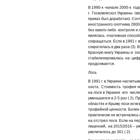
В 1990-х -начале 2000-х год
г. Госкомлесхоз Украины св
приказ был доработан). Сог
иностранного охотника 2600
без какого-либо контроля и
являлась платежная способн
сокращаться. Если в 1991 г. 
сократилась в два раза (3)
Красную книгу Украины и охо
стабилизировалась на цифре
продолжается.
Лось
В 1991 г. в Украине насчиты
охота. Стоимость трофея лос
на лося в Украине его числен
уменьшился в 2-5 раз ( 2). 
областях и Крыму лоси исчез
трофейной ценности. Более 
практически не встречались
на отстрел лося. Если на пе
лицензий, на 2015/2016 – уж
увеличилось до 301 ( 2).