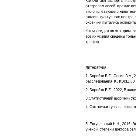
Как считают эксперты, на о
отстрелом лосей, прежде вс
этого исчезающего животног
эколого-культурного центра л
охотники пытались оспорить
Как мы видим на это пример
все их усилия сведены толь
трофея.
.
Литература
1. Борейко В.Е., Сесин В.А.
расследования, К., КЭКЦ, 80 
2. Борейко В.Е., 2022, В защ
3.Статистичний щорічник Укра
4. Охотничьи туры на лося, 
5. Евтушевский Н.Н., 2016,
ученой степени доктора сель