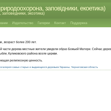
риродоохорона, заповідники, екоетика)
 заповедники, экоэтика)
пании
Издательство
Галереи
Контакт
Поддержка
м., возраст более 200 лет.
ной части дерева местные жители увидели образ Божьей Матери. Сейчас дере
ыбли, Куликовского района возле церкви.
меющая религиозную ценность.
огалерея самых старых и выдающихся деревьев Украины
,
Черниговская область