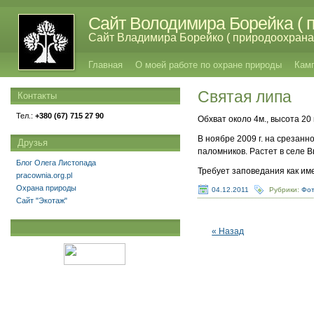
Сайт Володимира Борейка ( п
Сайт Владимира Борейко ( природоохрана,
Главная
О моей работе по охране природы
Кам
Святая липа
Контакты
Тел.:
+380 (67) 715 27 90
Обхват около 4м., высота 20 
В ноябре 2009 г. на срезан
Друзья
паломников. Растет в селе В
Блог Олега Листопада
Требует заповедания как и
pracownia.org.pl
Охрана природы
04.12.2011
Рубрики:
Фот
Сайт "Экотаж"
« Назад