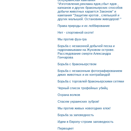
Всеукраинская кампания
“Изготовление,реклама ядов,сбыт ядов ,
капканов и других браконьерских способов
добычи животных карается Законом” и
кампания "Защитим кротов , слепышей и
других малышей. Остановим живодеров! "
Права природы и их лоббирование
Нет - спортивной охоте!
Мы против фуа-гра
Борьба с незаконной добычей песка и
гидронамывами на Жуковом острове.
Расследование смерти Александра
Гончарова
Борьба с браконьерством
Борьба с незаконным фотографированием
диких животных и их контрабандой
Борьба с торговлей браконьерскими сетями
Черный список трофейных убийц
Охрана волков
Спасем украинских зубров!
Мы против живых новогодних елок!
Борьба за заповедность
Идем в Европу-строим заповедность
Первоцвет