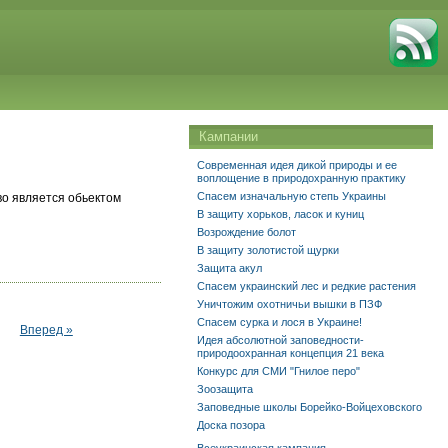
Кампании
Современная идея дикой природы и ее
воплощение в природохранную практику
Спасем изначальную степь Украины
во является обьектом
В защиту хорьков, ласок и куниц
Возрождение болот
В защиту золотистой щурки
Защита акул
Спасем украинский лес и редкие растения
Уничтожим охотничьи вышки в ПЗФ
Спасем сурка и лося в Украине!
Вперед »
Идея абсолютной заповедности-
природоохранная концепция 21 века
Конкурс для СМИ "Гнилое перо"
Зоозащита
Заповедные школы Борейко-Войцеховского
Доска позора