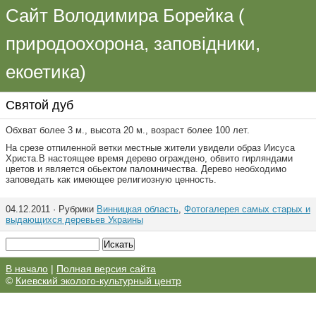
Сайт Володимира Борейка (
природоохорона, заповідники,
екоетика)
Святой дуб
Обхват более 3 м., высота 20 м., возраст более 100 лет.
На срезе отпиленной ветки местные жители увидели образ Иисуса
Христа.В настоящее время дерево ограждено, обвито гирляндами
цветов и является обьектом паломничества. Дерево необходимо
заповедать как имеющее религиозную ценность.
04.12.2011 · Рубрики
Винницкая область
,
Фотогалерея самых старых и
выдающихся деревьев Украины
В начало
|
Полная версия сайта
©
Киевский эколого-культурный центр