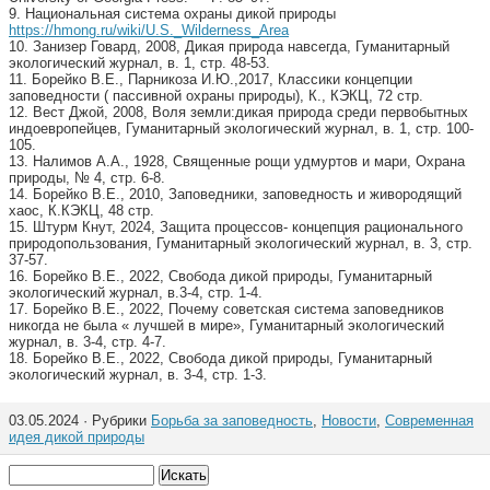
9. Национальная система охраны дикой природы
https://hmong.ru/wiki/U.S._Wilderness_Area
10. Занизер Говард, 2008, Дикая природа навсегда, Гуманитарный
экологический журнал, в. 1, стр. 48-53.
11. Борейко В.Е., Парникоза И.Ю.,2017, Классики концепции
заповедности ( пассивной охраны природы), К., КЭКЦ, 72 стр.
12. Вест Джой, 2008, Воля земли:дикая природа среди первобытных
индоевропейцев, Гуманитарный экологический журнал, в. 1, стр. 100-
105.
13. Налимов А.А., 1928, Священные рощи удмуртов и мари, Охрана
природы, № 4, стр. 6-8.
14. Борейко В.Е., 2010, Заповедники, заповедность и живородящий
хаос, К.КЭКЦ, 48 стр.
15. Штурм Кнут, 2024, Защита процессов- концепция рационального
природопользования, Гуманитарный экологический журнал, в. 3, стр.
37-57.
16. Борейко В.Е., 2022, Свобода дикой природы, Гуманитарный
экологический журнал, в.3-4, стр. 1-4.
17. Борейко В.Е., 2022, Почему советская система заповедников
никогда не была « лучшей в мире», Гуманитарный экологический
журнал, в. 3-4, стр. 4-7.
18. Борейко В.Е., 2022, Свобода дикой природы, Гуманитарный
экологический журнал, в. 3-4, стр. 1-3.
03.05.2024 · Рубрики
Борьба за заповедность
,
Новости
,
Современная
идея дикой природы