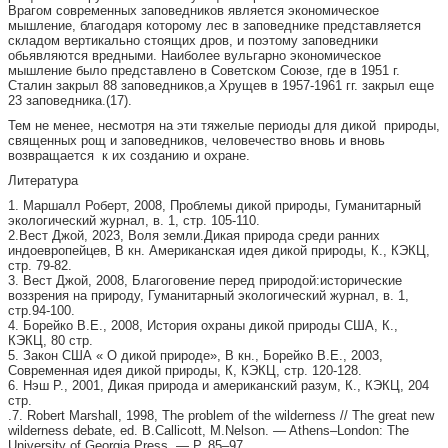
Врагом современных заповедников является экономическое
мышление, благодаря которому лес в заповеднике представляется
складом вертикально стоящих дров, и поэтому заповедники
обьявляются вредными. Наиболее вульгарно экономическое
мышление было представлено в Советском Союзе, где в 1951 г.
Сталин закрыл 88 заповедников,а Хрущев в 1957-1961 гг. закрыл еще
23 заповедника.(17).
Тем не менее, несмотря на эти тяжелые периоды для дикой природы,
священных рощ и заповедников, человечество вновь и вновь
возвращается к их созданию и охране.
Литература
1. Маршалл Роберт, 2008, Проблемы дикой природы, Гуманитарный
экологический журнал, в. 1, стр. 105-110.
2.Вест Джой, 2023, Воля земли.Дикая природа среди ранних
индоевропейцев, В кн. Американская идея дикой природы, К., КЭКЦ,
стр. 79-82.
3. Вест Джой, 2008, Благоговение перед природой:исторические
воззрения на природу, Гуманитарный экологический журнал, в. 1,
стр.94-100.
4. Борейко В.Е., 2008, История охраны дикой природы США, К.,
КЭКЦ, 80 стр.
5. Закон США « О дикой природе», В кн., Борейко В.Е., 2003,
Современная идея дикой природы, К, КЭКЦ, стр. 120-128.
6. Нэш Р., 2001, Дикая природа и американский разум, К., КЭКЦ, 204
стр.
.7. Robert Marshall, 1998, The problem of the wilderness // The great new
wilderness debate, ed. B.Callicott, M.Nelson. — Athens–London: The
University of Georgia Press. — Р. 85–97.