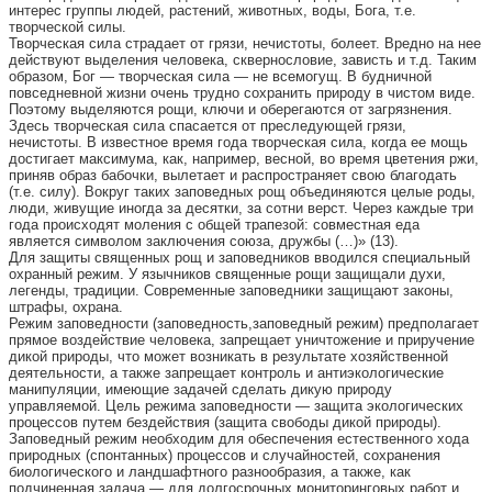
интерес группы людей, растений, животных, воды, Бога, т.е.
творческой силы.
Творческая сила страдает от грязи, нечистоты, болеет. Вредно на нее
действуют выделения человека, сквернословие, зависть и т.д. Таким
образом, Бог — творческая сила — не всемогущ. В будничной
повседневной жизни очень трудно сохранить природу в чистом виде.
Поэтому выделяются рощи, ключи и оберегаются от загрязнения.
Здесь творческая сила спасается от преследующей грязи,
нечистоты. В известное время года творческая сила, когда ее мощь
достигает максимума, как, например, весной, во время цветения ржи,
приняв образ бабочки, вылетает и распространяет свою благодать
(т.е. силу). Вокруг таких заповедных рощ объединяются целые роды,
люди, живущие иногда за десятки, за сотни верст. Через каждые три
года происходят моления с общей трапезой: совместная еда
является символом заключения союза, дружбы (…)» (13).
Для защиты священных рощ и заповедников вводился специальный
охранный режим. У язычников священные рощи защищали духи,
легенды, традиции. Современные заповедники защищают законы,
штрафы, охрана.
Режим заповедности (заповедность,заповедный режим) предполагает
прямое воздействие человека, запрещает уничтожение и приручение
дикой природы, что может возникать в результате хозяйственной
деятельности, а также запрещает контроль и антиэкологические
манипуляции, имеющие задачей сделать дикую природу
управляемой. Цель режима заповедности — защита экологических
процессов путем бездействия (защита свободы дикой природы).
Заповедный режим необходим для обеспечения естественного хода
природных (спонтанных) процессов и случайностей, сохранения
биологического и ландшафтного разнообразия, а также, как
подчиненная задача — для долгосрочных мониторинговых работ и