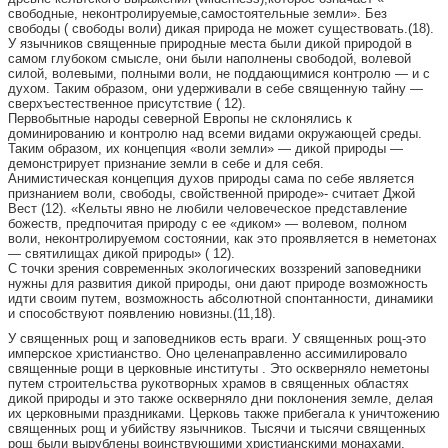
свободные, неконтролируемые,самостоятельные земли». Без
свободы ( свободы воли) дикая природа не может существовать.(18).
У язычников священные природные места были дикой природой в
самом глубоком смысле, они были наполнены свободой, волевой
силой, волевыми, полными воли, не поддающимися контролю — и с
духом. Таким образом, они удерживали в себе священную тайну —
сверхъестественное присутствие ( 12).
Первобытные народы северной Европы не склонялись к
доминированию и контролю над всеми видами окружающей среды.
Таким образом, их концепция «воли земли» — дикой природы —
демонстрирует признание земли в себе и для себя.
Анимистическая концепция духов природы сама по себе является
признанием воли, свободы, свойственной природе»- считает Джой
Вест (12). «Кельты явно не любили человеческое представление
божеств, предпочитая природу с ее «диком» — волевом, полном
воли, неконтролируемом состоянии, как это проявляется в неметонах
— святилищах дикой природы» ( 12).
С точки зрения современных экологических воззрений заповедники
нужны для развития дикой природы, они дают природе возможность
идти своим путем, возможность абсолютной спонтанности, динамики
и способствуют появлению новизны.(11,18).
У священных рощ и заповедников есть враги. У священных рощ-это
имперское христианство. Оно целенаправленно ассимилировало
священные рощи в церковные институты . Это оскверняло неметоны
путем строительства рукотворных храмов в священных областях
дикой природы и это также оскверняло дни поклонения земле, делая
их церковными праздниками. Церковь также прибегала к уничтожению
священных рощ и убийству язычников. Тысячи и тысячи священных
рощ были вырублены воинствующими христианскими монахами.