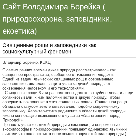
Сайт Володимира Борейка (
природоохорона, заповідники,
екоетика)
Священные рощи и заповедники как
социокультурный феномен
Владимир Борейко, КЭКЦ
С самых ранних времен дикая природа рассматривалась как
священное пространство, свободное от изменения людьми.
Одной из задач языческих священных рощ и современных
заповедников являлась защита участка дикой природы от
осквернения человеком и его технологиями.
. Священные рощи были расположены далеко в глубине леса, и люди
организовывали к ним паломничества в дикую природу, чтобы
совершить поклонение в этих священных рощах. Священная роща
обладала статусом землепользования, подобно современному
заповеднику. Характеристика уединения в области дикой природы
имела коннотацию возвышенного чувства «благоговения перед
Природой».
Ценность участков дикой природы и язычники , и современные
экофилософы и природоохранники понимают одинаково: язычники
считали что она состоит в воле земли, творческой силе природы (