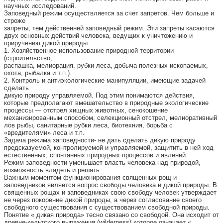
научных исследований.
Заповедный режим осуществляется за счет запретов. Чем больше и
строже
запреты, тем действенней заповедный режим. Эти запреты касаются
двух основных действий человека, ведущих к уничтожению и
приручению дикой природы:
1. Хозяйственное использование природной территории
(строительство,
распашка, мелиорация, рубки леса, добыча полезных ископаемых,
охота, рыбалка и т.п.).
2. Контроль и антиэкологические манипуляции, имеющие задачей
сделать
дикую природу управляемой. Под этим понимаются действия,
которые предполагают вмешательство в природные экологические
процессы — отстрел хищных животных, сенокошение
механизированным способом, селекционный отстрел, мелиоративный
лов рыбы, санитарные рубки леса, биотехния, борьба с
«вредителями» леса и т.п.
Задача режима заповедности- не дать сделать дикую природу
предсказуемой, контролируемой и управляемой, защитить в ней ход
естественных, спонтанных природных процессов и явлений.
Режим заповедности уменьшает власть человека над природой,
возможность владеть и решать.
Важным моментом функционирования священных рощ и
заповедников является вопрос свободы человека и дикой природы. В
священных рощах и заповедниках свою свободу человек утверждает
не через покорение дикой природы, а через согласование своего
свободного существования с существованием свободной природы.
Понятие « дикая природа» тесно связано со свободой. Она исходит от
древне-кельтского выражения (wilderness),которое означает «