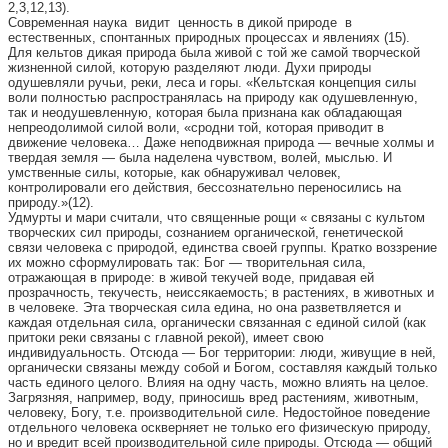
2,3,12,13).
Современная наука видит ценность в дикой природе в
естественных, спонтанных природных процессах и явлениях (15).
Для кельтов дикая природа была живой с той же самой творческой
жизненной силой, которую разделяют люди. Духи природы
одушевляли ручьи, реки, леса и горы. «Кельтская концепция силы
воли полностью распространялась на природу как одушевленную,
так и неодушевленную, которая была признана как обладающая
непреодолимой силой воли, «сродни той, которая приводит в
движение человека… Даже неподвижная природа — вечные холмы и
твердая земля — была наделена чувством, волей, мыслью. И
умственные силы, которые, как обнаруживал человек,
контролировали его действия, бессознательно переносились на
природу.»(12).
Удмурты и мари считали, что священные рощи « связаны с культом
творческих сил природы, сознанием органической, генетической
связи человека с природой, единства своей группы. Кратко воззрение
их можно сформулировать так: Бог — творительная сила,
отражающая в природе: в живой текучей воде, придавая ей
прозрачность, текучесть, неиссякаемость; в растениях, в животных и
в человеке. Эта творческая сила едина, но она разветвляется и
каждая отдельная сила, органически связанная с единой силой (как
притоки реки связаны с главной рекой), имеет свою
индивидуальность. Отсюда — Бог территории: люди, живущие в ней,
органически связаны между собой и Богом, составляя каждый только
часть единого целого. Влияя на одну часть, можно влиять на целое.
Загрязняя, например, воду, приносишь вред растениям, животным,
человеку, Богу, т.е. производительной силе. Недостойное поведение
отдельного человека оскверняет не только его физическую природу,
но и вредит всей производительной силе природы. Отсюда — общий