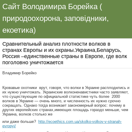
Сайт Володимира Борейка (
природоохорона, заповідники,
екоетика)
Сравнительный анализ плотности волков в
странах Европы и их охраны.Украина,Беларусь,
Россия –единственные страны в Европе, где волк
поголовно уничтожается
Владимир Борейко
Кровавые охотники врут, говоря, что волки в Украине расплодились и
их нужно уничтожать. Украинские волконенавистники часто заявляют,
что существующие по официальной статистике чуть более 2000
волков в Украине — очень много, и численность их нужно срочно
сокращать. Однако тогда возникает закономерный вопрос: почему в
других европейских странах,имеющих площадь гораздо меньше, чем
Украина, волков столько же
или даже больше?
http://ecoethics.com.ua/skolko-volkov-v-stranah-
evropyi/