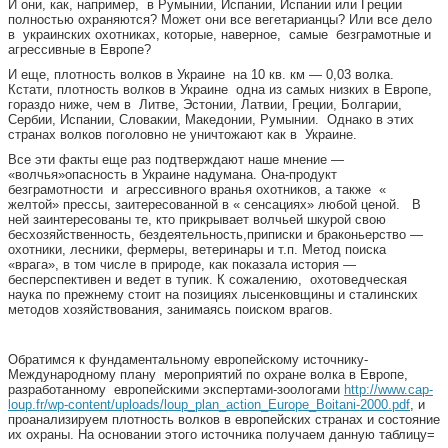
И они, как, например, в Румынии, Испании, Испании или Греции
полностью охраняются? Может они все вегетарианцы? Или все дело
в украинских охотниках, которые, наверное, самые безграмотные и
агрессивные в Европе?
И еще, плотность волков в Украине на 10 кв. км — 0,03 волка.
Кстати, плотность волков в Украине одна из самых низких в Европе,
гораздо ниже, чем в Литве, Эстонии, Латвии, Греции, Болгарии,
Сербии, Испании, Словакии, Македонии, Румынии. Однако в этих
странах волков поголовно не уничтожают как в Украине.
Все эти факты еще раз подтверждают наше мнение —
«волчья»опасность в Украине надумана. Она-продукт
безграмотности и агрессивного вранья охотников, а также «
желтой» прессы, заитересованной в « сенсациях» любой ценой. В
ней заинтересованы те, кто прикрывает волчьей шкурой свою
бесхозяйственность, бездеятельность,приписки и браконьерство —
охотники, лесники, фермеры, ветеринары и т.п. Метод поиска
«врага», в том числе в природе, как показала история —
бесперспективен и ведет в тупик. К сожалению, охотоведческая
наука по прежнему стоит на позициях лысенковщины и сталинских
методов хозяйствования, занимаясь поиском врагов.
Обратимся к фундаментальному европейскому источнику-
Международному плану мероприятий по охране волка в Европе,
разработанному европейскими экспертами-зоологами
http://www.cap-
loup.fr/wp-content/uploads/loup_plan_action_Europe_Boitani-2000.pdf
, и
проанализируем плотность волков в европейских странах и состояние
их охраны. На основании этого источника получаем данную таблицу=