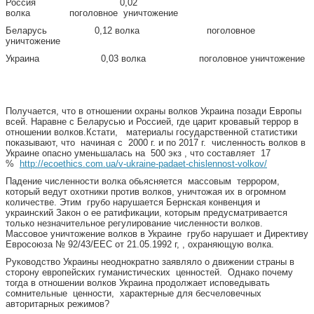
Россия 0,02
волка поголовное уничтожение
Беларусь 0,12 волка поголовное
уничтожение
Украина 0,03 волка поголовное уничтожение
Получается, что в отношении охраны волков Украина позади Европы
всей. Наравне с Беларусью и Россией, где царит кровавый террор в
отношении волков.Кстати, материалы государственной статистики
показывают, что начиная с 2000 г. и по 2017 г. численность волков в
Украине опасно уменьшалась на 500 экз , что составляет 17
%
http://ecoethics.com.ua/v-ukraine-padaet-chislennost-volkov/
Падение численности волка обьясняется массовым террором,
который ведут охотники против волков, уничтожая их в огромном
количестве. Этим грубо нарушается Бернская конвенция и
украинский Закон о ее ратификации, которым предусматривается
только незначительное регулирование численности волков.
Массовое уничтожение волков в Украине грубо нарушает и Директиву
Евросоюза № 92/43/ЕЕС от 21.05.1992 г, , охраняющую волка.
Руководство Украины неоднократно заявляло о движении страны в
сторону европейских гуманистических ценностей. Однако почему
тогда в отношении волков Украина продолжает исповедывать
сомнительные ценности, характерные для бесчеловечных
авторитарных режимов?