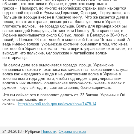
обвиняет, как охотники в Украине, в десятках смертных «
грехов». Наоборот, во многих европейских странах волк находится
под полной охраной-в Румынии,Германии, Франции, Португалии, а в
Польше он вообще внесен в Красную книгу. Что же касается дичи в
лесах, то в этих странах, несмотря на большую, чем в Украине,
плотность волков, ее гораздо больше. Взять для примера хотя бы
наших соседей-Беларусь, Латвию или Польшу. Для сравнения, в
Украине насчитывается около 6,6 тыс. лосей, в Беларуси- 30-40 тыс.
лосей, в Польше-28 тыс. лосей, в маленькой Латвии-15 тыс. лосей. А
ведь именно волков украинские охотники обвиняют в том, что из-за
них лосей в Украине так мало. Если верить украинским охотникам, то
выходит, что польские, белорусские и латвийские волки-
вегетарианцы.
На самом деле все обьясняется гораздо проще. Украинские
чиновники от охоты и охотники настаивают на сохранении статуса
волка как « вредного « вида и на уничтожении волка в Украине в
течении всего года для того, чтобы под видом « регулирования»
волков у них имелась юридическая возможность бывать в лесах с
ружьем круглый год, и , соответственно, браконьерничать.
Что им сейчас это и позволяет делать ст. 33 Закона Украины « Об
охотничьем хозяйстве и
охоте»
http://zakon0.rada.gov.ua/laws/show/1478-14
24.04.2018 · Рубрики
Новости
,
Охрана волков