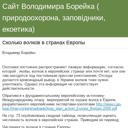
Сайт Володимира Борейка (
природоохорона, заповідники,
екоетика)
Сколько волков в странах Европы
Владимир Борейко
Охотники постоянно распространяют лживую информацию, согласно
которой , якобы, волков в европейских странах или почти нет, или они
там находятся под постоянным прессом уничтожения. Отсюда
делается кровожадный вывод- в Украине волков тоже нужно
уничтожать. Однако эта информация не соответствует
действительности.
Обратимся к фундаментальному европейскому источнику-
Международному плану мероприятий по охране волка в Европе,
разработанного европейскими экспертами-зоологами
http://www.cap-
loup.fr/wp-content/uploads/loup_plan_action_Europe_Boitani-2000.pdf
На стр. 73 опубликована сводная таблица, позволяющая оценить
численность волков в европейских странах. Приводим ее перевод:
Численность волков в странах Европы