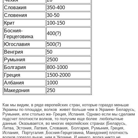
Словакия
350-400
Словения
30-50
Крит
100-150
Босния-
400(?)
Герцеговина
Югославия
500(?)
Венгрия
50
Румыния
2500
Болгария
800-1000
Греция
1500-2000
Албания
1000
Македония
250
Как мы видим, в ряде европейских стран, которые гораздо меньше
Украины по площади, волков живет больше чем в Украине- Беларусь,
Румыния, или столько же- Греция, Испания. Однако если мы сделаем
подсчет плотности волков, то получим еще более любопытные
данные. Оказывается, во многих европейских странах (Беларусь,
Литва, Эстония, Латвия, Словакия, Болгария, Румыния, Греция,
Испания, Португалия ,Босния-Герцеговина, Македония) плотность
волков гораздо выше, чем в Украине. И ничего, волка никто не