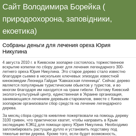
Сайт Володимира Борейка (
природоохорона, заповідники,
екоетика)
Собраны деньги для лечения ореха Юрия
Никулина
4 августа 2010 г. в Киевском зоопарке состоялось торжественное
вскрытие копилки по сбору денег для лечения легендарного 300-
летнего ореха Юрия Никулина. Это старое дерево стало известно
благодаря сьемке в нескольких ключевых эпизодах известной
кинокомедии Леонида Гайдая “Кавказская пленница”. Сейчас дерево
является популярным туристическим обьектов у туристов, и во
многом благодаря им находится на грани гибели. Поэтому Киевский
эколого-культурный центр, единственная в Украине организация,
занимающаяся лечением деревьев-старожилов, вместе с Киевским
зоопарком организовали сбор средств на лечение легендарного
дерева.
За месяц сбора средств киевляне пожертвовали на помощь дереву
3100 гривен, что практически хватит, чтобы направить в Крым
экспедицию КЭКЦ для помощи ореху Юрия Никулина. Необходимо
запломбировать растущее дупло и установить подставку под
тяжелые ветви дерева. Кроме того, если будет возможность,