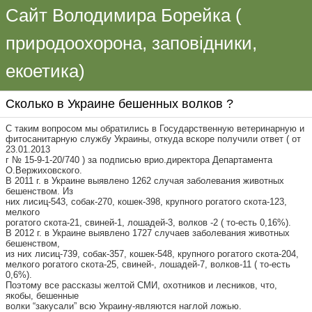
Сайт Володимира Борейка (
природоохорона, заповідники,
екоетика)
Сколько в Украине бешенных волков ?
С таким вопросом мы обратились в Государственную ветеринарную и
фитосанитарную службу Украины, откуда вскоре получили ответ ( от
23.01.2013
г № 15-9-1-20/740 ) за подписью врио.директора Департамента
О.Вержиховского.
В 2011 г. в Украине выявлено 1262 случая заболевания животных
бешенством. Из
них лисиц-543, собак-270, кошек-398, крупного рогатого скота-123,
мелкого
рогатого скота-21, свиней-1, лошадей-3, волков -2 ( то-есть 0,16%).
В 2012 г. в Украине выявлено 1727 случаев заболевания животных
бешенством,
из них лисиц-739, собак-357, кошек-548, крупного рогатого скота-204,
мелкого рогатого скота-25, свиней-, лошадей-7, волков-11 ( то-есть
0,6%).
Поэтому все рассказы желтой СМИ, охотников и лесников, что,
якобы, бешенные
волки “закусали” всю Украину-являются наглой ложью.