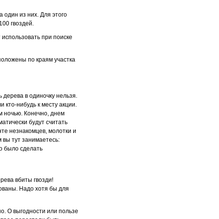
 один из них. Для этого
100 гвоздей.
 использовать при поиске
положены по краям участка
 дерева в одиночку нельзя.
 кто-нибудь к месту акции.
м ночью. Конечно, днем
матически будут считать
нте незнакомцев, молотки и
м вы тут занимаетесь:
но было сделать
рева вбиты гвозди!
пованы. Надо хотя бы для
но. О выгодности или пользе