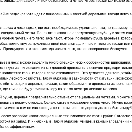
ть, однако для вашей личной безопасности лучше, чтобы гвозди как можно бы
райне редко) работа идет с побеленными известкой деревьями, гвозди легко 
 парках и лесопарках, где есть необходимость удалить пеньки, не травмируя 
 специальный метод. Пенек окапывают на определенную глубину и затем сп
е уровня грунта и его легко засыпают. Чтобы помешать рубка деревьев, кото
рубка, можно внутрь трухлявых пней повтыкать длинные и толстые гвозди или
ы. Преимуществом этого метода является то, что он совершенно бесшумен. .
ревьев в лесу, можно выделить много специфических особенностей шипования.
осен для использования их как деловой древесины, лесничие предварительно 
количество коры, которая легко отслаивается. Это делается для того, чтобы
ями лесного хозяйства. Таким образом, в зависимости от ситуации, возможн
вбить гвозди в деревья, показав, таким образом, что древесина испорчена, и
м, где точно не будут счищать кору во время осмотра лесного массива.
й рубки, деревья предварительно отмечают специальными метками. Можете сч
повать в первую очередь. Однако систем маркировки очень много. Нужно разо
го момента вам не известно даже то, отмеченные дерева должны быть выруб
лесах разрабатывают специальные технологические карты рубок. Согласно э
остока на запад. И никак иначе. Таким образом, увидев, в каком направлении 
более эффективным.