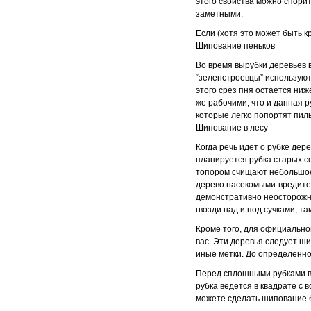
этого свойства можно спори
заметными.
Если (хотя это может быть к
Шипование пеньков
Во время вырубки деревьев в
“зеленстроевцы” используют
этого срез пня остается ниж
же рабочими, что и данная 
которые легко попортят пил
Шипование в лесу
Когда речь идет о рубке де
планируется рубка старых с
топором счищают небольшое 
дерево насекомыми-вредител
демонстративно неосторожно 
гвозди над и под сучками, та
Кроме того, для официально
вас. Эти деревья следует ши
иные метки. До определенно
Перед сплошными рубками в 
рубка ведется в квадрате с в
можете сделать шипование 