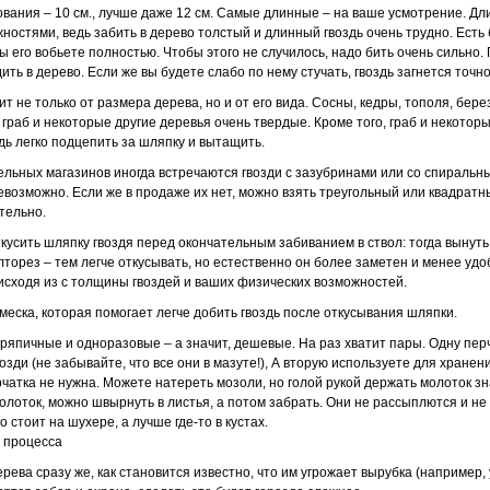
ования – 10 см., лучше даже 12 см. Самые длинные – на ваше усмотрение. Дл
остями, ведь забить в дерево толстый и длинный гвоздь очень трудно. Есть 
 вы его вобьете полностью. Чтобы этого не случилось, надо бить очень сильно. 
ить в дерево. Если же вы будете слабо по нему стучать, гвоздь загнется точно
ит не только от размера дерева, но и от его вида. Сосны, кедры, тополя, бере
, граб и некоторые другие деревья очень твердые. Кроме того, граб и некото
здь легко подцепить за шляпку и вытащить.
льных магазинов иногда встречаются гвозди с зазубринами или со спиральны
евозможно. Если же в продаже их нет, можно взять треугольный или квадратн
тельно.
кусить шляпку гвоздя перед окончательным забиванием в ствол: тогда вынуть
торез – тем легче откусывать, но естественно он более заметен и менее удо
сходя из с толщины гвоздей и ваших физических возможностей.
меска, которая помогает легче добить гвоздь после откусывания шляпки.
ряпичные и одноразовые – а значит, дешевые. На раз хватит пары. Одну перч
озди (не забывайте, что все они в мазуте!), А вторую используете для хранен
рчатка не нужна. Можете натереть мозоли, но голой рукой держать молоток з
 молоток, можно швырнуть в листья, а потом забрать. Они не рассыплются и не
о стоит на шухере, а лучше где-то в кустах.
 процесса
ева сразу же, как становится известно, что им угрожает вырубка (например,