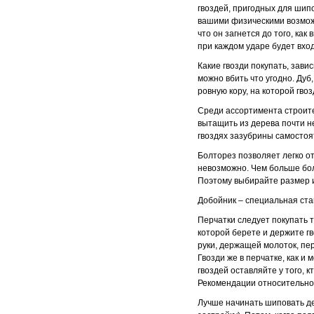
гвоздей, пригодных для шип
вашими физическими возможн
что он загнется до того, как
при каждом ударе будет вход
Какие гвозди покупать, завис
можно вбить что угодно. Дуб
ровную кору, на которой гво
Среди ассортимента строите
вытащить из дерева почти н
гвоздях зазубрины самостоя
Болторез позволяет легко от
невозможно. Чем больше бол
Поэтому выбирайте размер и
Добойник – специальная ста
Перчатки следует покупать т
которой берете и держите гв
руки, держащей молоток, пе
Гвозди же в перчатке, как и
гвоздей оставляйте у того, кт
Рекомендации относительно
Лучше начинать шиповать дер