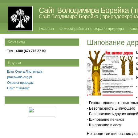
Сайт Володимира Борейка ( п
Сайт Владимира Борейко ( природоохрана,
Главная
О моей работе по охране природы
Кам
Шипование дер
Контакты
Тел.:
+380 (67) 715 27 90
Друзья
Блог Олега Листопада
pracownia.org.pl
Охрана природы
Сайт "Экотаж"
- Рекомендации относитель
- Безопасность шипующего
- Безопасность других люде
- Шипование пеньков
- Шипование в лесу
Не вредит ли шипование де