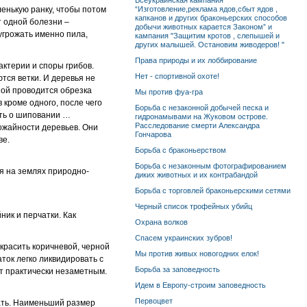
Всеукраинская кампания
ленькую ранку, чтобы потом
“Изготовление,реклама ядов,сбыт ядов ,
капканов и других браконьерских способов
т одной болезни –
добычи животных карается Законом” и
 угрожать именно пила,
кампания "Защитим кротов , слепышей и
других малышей. Остановим живодеров! "
Права природы и их лоббирование
актерии и споры грибов.
Нет - спортивной охоте!
тся ветки. И деревья не
сной проводится обрезка
Мы против фуа-гра
 кроме одного, после чего
Борьба с незаконной добычей песка и
ить о шиповании …
гидронамывами на Жуковом острове.
Расследование смерти Александра
ожайности деревьев. Они
Гончарова
ве.
Борьба с браконьерством
Борьба с незаконным фотографированием
я на землях природно-
диких животных и их контрабандой
Борьба с торговлей браконьерскими сетями
Черный список трофейных убийц
ник и перчатки. Как
Охрана волков
Спасем украинских зубров!
окрасить коричневой, черной
Мы против живых новогодних елок!
ток легко ликвидировать с
Борьба за заповедность
ет практически незаметным.
Идем в Европу-строим заповедность
Первоцвет
вать. Наименьший размер