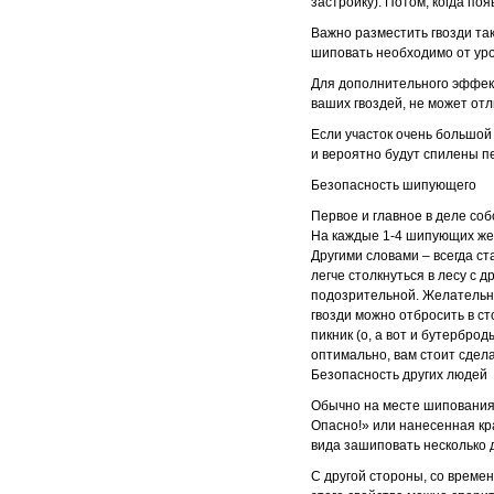
застройку). Потом, когда по
Важно разместить гвозди так
шиповать необходимо от уро
Для дополнительного эффект
ваших гвоздей, не может от
Если участок очень большой
и вероятно будут спилены 
Безопасность шипующего
Первое и главное в деле со
На каждые 1-4 шипующих жел
Другими словами – всегда ст
легче столкнуться в лесу с 
подозрительной. Желательно 
гвозди можно отбросить в ст
пикник (о, а вот и бутербро
оптимально, вам стоит сдел
Безопасность других людей
Обычно на месте шипования 
Опасно!» или нанесенная кра
вида зашиповать несколько д
С другой стороны, со времен