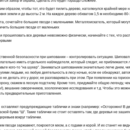
явятся забор и охрана, сделать это будет гораздо сложнее.
им образом, чтобы тот, кто будет пилить дерево, натолкнулся крайней мере на
вня земли и до высоты 2 м. На каждое дерево обхватом 1,5 м необходимо 80-
а, сочетайте большие гвозди с маленькими. Металлоискатель, который могут
личить большие гвозди от маленьких
 и прошиповать все деревья невозможно физически, начинайте с тех, что рас
первыми
бственной безопасности при шиповании – контролировать ситуацию. Шиповать
ательно иметь отдельного наблюдателя, который следит, не приближается ли
авьте кого-то “на шухер”. Заниматься шипованием значительно легче днем, че
другими людьми, но любую деятельность в лесу ночью, если ее обнаружат, авто
не делать это у дорог, не разговаривать при этом. При появлении на горизо
орону, скажем в лесную подстилку. Кроме того, придумайте общую легенду, че
ды!), вешание скворечников, зоологические исследования и т.д. Чтобы это мож
ать предварительные приготовления.
оставляют предупреждающие таблички и знаки (например: «Осторожно! В де
ской буква “Ш”. Такие таблички не стоит оставлять там, где деревья не заши
еревьев вокруг таблички.
ем гвозди заржавеют, покроются мхом, а с годами и корой. И их станет не вид