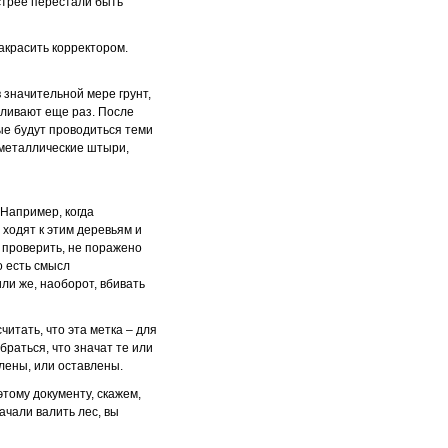
стрее перестали быть
закрасить корректором.
в значительной мере грунт,
иливают еще раз. После
рые будут проводиться теми
 металлические штыри,
 Например, когда
ходят к этим деревьям и
 проверить, не поражено
о есть смысл
ли же, наоборот, вбивать
итать, что эта метка – для
браться, что значат те или
лены, или оставлены.
тому документу, скажем,
начали валить лес, вы