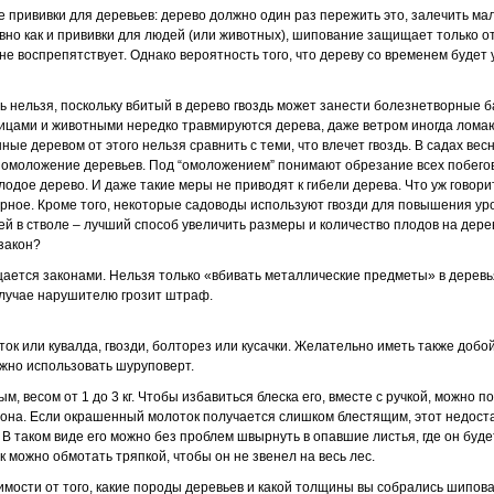
е прививки для деревьев: дерево должно один раз пережить это, залечить ма
авно как и прививки для людей (или животных), шипование защищает только о
не воспрепятствует. Однако вероятность того, что дереву со временем будет
ь нельзя, поскольку вбитый в дерево гвоздь может занести болезнетворные б
тицами и животными нередко травмируются дерева, даже ветром иногда ломаю
ые деревом от этого нельзя сравнить с теми, что влечет гвоздь. В садах ве
т омоложение деревьев. Под “омоложением” понимают обрезание всех побегов
олодое дерево. И даже такие меры не приводят к гибели дерева. Что уж говор
рное. Кроме того, некоторые садоводы используют гвозди для повышения ур
ей в стволе – лучший способ увеличить размеры и количество плодов на дере
закон?
ется законами. Нельзя только «вбивать металлические предметы» в деревь
случае нарушителю грозит штраф.
к или кувалда, гвозди, болторез или кусачки. Желательно иметь также добой
жно использовать шуруповерт.
, весом от 1 до 3 кг. Чтобы избавиться блеска его, вместе с ручкой, можно п
лона. Если окрашенный молоток получается слишком блестящим, этот недоста
В таком виде его можно без проблем швырнуть в опавшие листья, где он буд
 можно обмотать тряпкой, чтобы он не звенел на весь лес.
имости от того, какие породы деревьев и какой толщины вы собрались шипо