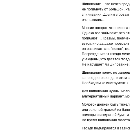
Шипование – это нечто врод
не погибнуть от большой. Р
спиливания. Другим угрозам 
очень велика.
Многие говорят, что шиповат
Однако все забывают, что п
погибают … Травмы, полученн
веток, иногда даже проводя
он развивается в “новое”, м
Повреждение от гвоздя мизе
убеждены, что десяток гвозд
Не нарушает ли шипование 
Шипование прямо не запреща
заповедного фонда: в этом 
Необходимые инструменты
Для шипования нужны: молото
альтернативный вариант, мо
Молоток должен быть тяжелым
или зеленой краской из бал
помощью наждачной бумаги. 
Во время шипования молоток
Гвозди подбираются в завис