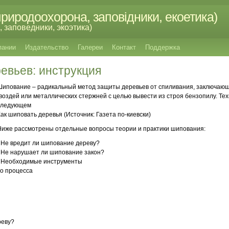
риродоохорона, заповідники, екоетика)
 заповедники, экоэтика)
пании
Издательство
Галереи
Контакт
Поддержка
евьев: инструкция
Шипование – радикальный метод защиты деревьев от спиливания, заключающи
гвоздей или металлических стержней с целью вывести из строя бензопилу. Те
следующем
Как шиповать деревья (Источник: Газета по-киевски)
Ниже рассмотрены отдельные вопросы теории и практики шипования:
- Не вредит ли шипование дереву?
- Не нарушает ли шипование закон?
- Необходимые инструменты
но процесса
й
реву?