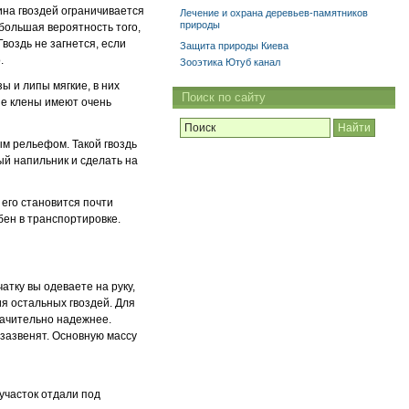
ина гвоздей ограничивается
Лечение и охрана деревьев-памятников
природы
большая вероятность того,
Гвоздь не загнется, если
Защита природы Киева
.
Зооэтика Ютуб канал
зы и липы мягкие, в них
Поиск по сайту
рые клены имеют очень
м рельефом. Такой гвоздь
ый напильник и сделать на
 его становится почти
бен в транспортировке.
атку вы одеваете на руку,
ия остальных гвоздей. Для
начительно надежнее.
 зазвенят. Основную массу
 участок отдали под