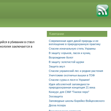
Кампании
Современная идея дикой природы и ее
йся в убивании в ствол
воплощение в природохранную практику
хнология заключается в
Спасем изначальную степь Украины
В защиту хорьков, ласок и куниц
Возрождение болот
В защиту золотистой щурки
Защита акул
Спасем украинский лес и редкие растения
Уничтожим охотничьи вышки в ПЗФ
Спасем сурка и лося в Украине!
Идея абсолютной заповедности-
природоохранная концепция 21 века
Конкурс для СМИ "Гнилое перо"
Зоозащита
Заповедные школы Борейко-Войцеховского
Доска позора