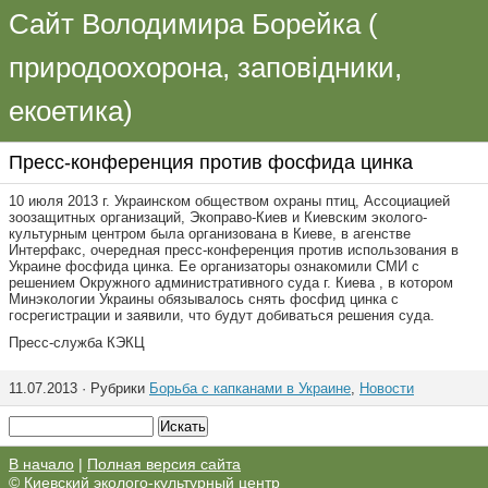
Сайт Володимира Борейка (
природоохорона, заповідники,
екоетика)
Пресс-конференция против фосфида цинка
10 июля 2013 г. Украинском обществом охраны птиц, Ассоциацией
зоозащитных организаций, Экоправо-Киев и Киевским эколого-
культурным центром была организована в Киеве, в агенстве
Интерфакс, очередная пресс-конференция против использования в
Украине фосфида цинка. Ее организаторы ознакомили СМИ с
решением Окружного административного суда г. Киева , в котором
Минэкологии Украины обязывалось снять фосфид цинка с
госрегистрации и заявили, что будут добиваться решения суда.
Пресс-служба КЭКЦ
11.07.2013 · Рубрики
Борьба с капканами в Украине
,
Новости
В начало
|
Полная версия сайта
©
Киевский эколого-культурный центр