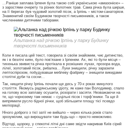
…Раніше заплава Ірпеня була такою собі українською «амазонією» –
з заростями очерету та різних болотних трав. Сама річка була ширше,
на її берегах був чудовий золотий пісок, а Ірпінь – містом-санаторієм.
Знаменитий своїм Будинком творчості письменників, а також
численними дитячими таборами.
Альтанка над річкою Ірпінь у парку Будинку
творчості письменників
Коли я писала цей текст, говорила зі своїм знайомим, чиє дитинство,
як і в безлічі киян, було пов’язане з Ірпенем. Ах, які то були місця –
тихенька звивиста річка протікала в розкішних луках, прозора вода,
лілеї, золотавий пісок, рибалка… Луки знищили, річку заразили
лептоспірозом, побудувавши меблеву фабрику – знищили викидами
столітні дуби та сосни…
Так, нищити річку Ірпінь почали ще десь у 70-х роках минулого
століття. Якомусь радянському ідіоту, як каже пан Володимир, спало
на голову всю заплаву осушити, розорати і засіяти. Незважаючи на
те, що чорнозему там немає – суцільні пісок і торф’яники. Та ще й
випрямили русло бідної річки, щоб збільшити площу тієї псевдо
меліорації.
Нічого доброго з тієї затії не вийшло – через кілька років стало
зрозумілим, що вирощувати там будь-що – просто неможливо.
Відтоді, щороку, у спекотні літні дні саме звідти накривав Київ сірий