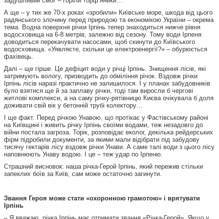
задушливий смог – горіли торф’яники…
А ще – у тих же 70-х роках «зробили» Київське море, шкода від цього
радянського злочину перед природою та економікою України – окрема
тема. Водна поверхня річки Ірпінь тепер знаходиться нижче рівня
водосховища на 6-8 метрів, залежно від сезону. Тому води Ірпеня
доводиться перекачувати насосами, щоб скинути до Київського
водосховища. «Уявляєте, скільки це електроенергії?» – обурюється
фахівець.
Далі – ще гірше. Це дефіцит води у річці Ірпінь. Знищення лісів, які
затримують вологу, призводить до обміління річок. Вздовж річки
Ірпінь лісів наразі практично не залишилося. І у планах забудовників
було взятися ще й за заплаву річки, тоді там виросли б чергові
житлові комплекси, а на саму річку-рятівницю Києва очікувала б доля
доживати свій вік у бетонній трубі колектору…
І ще факт. Перед річкою Унавою, що протікає у Фастівському районі
на Київщині і живить річку Ірпінь своїми водами, теж незадовго до
війни постала загроза. Торік, розповідає еколог, декілька рейдерських
фірм підробили документи, за якими мали відібрати під забудову
тисячу гектарів лісу вздовж річки Унави. А саме талі води з цього лісу
наповнюють Унаву водою. І це – теж удар по Ірпеню.
Страшний висновок: наша річка-Герой Ірпінь, який пережив стільки
запеклих боїв за Київ, сам може остаточно загинути.
Звання Героя може стати «охоронною грамотою» і врятувати
Ірпінь
– Я вважаю, річка Ірпінь має отримати звання «Річка-Герой». Якщо у