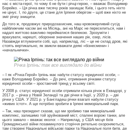
нас є міста-герої, то чому б не бути і річці-герою, – вважає Володимир
Борейко. – Ця річка вже тисячу років захищає Київ, і цього геть ніхто
не цінує. І, по друге, це стане для Ірпеня оберігом – щоб вже ніхто не
зміг річку знищити.
До того ж, продовжує природозахисник, наш кровожерливий сусід
найближчим часом ані на Місяць, ані на Марс не переселиться, нам і
надалі життєво важливо перейматися безпекою. Зрозуміти і
врахувати, нарешті, оборонне значення наших рік, озер, лісів.
Назавжди втлумачити собі, що, наприклад, ліс – це не склад дров, які
стоять вертикально, як звикли вважати деякі «бізнесмени» і
«начальнички».
Річка Ірпінь: так все виглядало до війни
– І як «Річка-Герой» Ірпінь має набути статусу юридичної особи, –
каже Володимир Борейко. – До речі, отримання річками статусу
юридичної особи – зростаючий тренд у всьому світі.
У 2008 р. статус юридичної особи отримали кілька річок в Еквадорі, у
2017 р. – річка у Новій Зеландії та дві річки в Індії, у 2020 р. – дві
річки у США. У 2021 р. у Бангладеш річки взагалі набули статусу
«живих істот». А ще потрібно зробити в Ірпені меморіальний парк.
– Так, наш президент сказав, що ми зробимо там меморіальний
комплекс, залишимо той зруйнований міст, спалені ворожі танки, але
цього замало – вважає еколог. – Наприклад, у США місця боїв
Громадянської війни позаминулого сторіччя ретельно охороняються,
там створені Національні військові парки та Національні поля битв, де