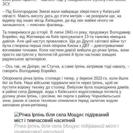
ЗСУ.
– Під Білогородкою Змієві вали найкраще зберіглися у Київській
області. Мають висоту десь до п’яти метрів – не розорали ще, на
відміну від інших місць Київщини, де від них майже нічого не
залишилося, – пояснює фахівець.
Та повернімося до історії. В липні 1941-го року, продовжує Володимир
Борейко, від Житомира на Київ просувалася 13-та танкова німецька
дивізія. Але цей наступ провалився. Ще до Другої світової війни тут
була створена перша лінія оборони Києва з ДВТ – довготривалими
вогневими точками. Коли частини дивізії вийшли до річки Ірпінь, вони
просто застрягли у болотистій долині й були частково знищені
радянською артилерією.
– Ось так, не Дніпро, не Стугна, а саме Ірпінь затримав тоді навалу, –
говорить Володимир Борейко.
Оборонила річка Ірпінь столицю і тепер, у березні 2022-го, коли йшли
бої за Київ. Наші військові підірвали мости через Ірпінь, щоб не
пустити ворожу техніку до столиці. Вибухом була пошкоджена дамба
в районі села Демидів, вода з Київського водосховища потекла у
долину річки Ірпінь, і росіяни, які перли з району Чорнобильської
зони, разом зі своєю технікою опинилися перед залитою водою
заплавою річки-рятівниці.
Річка Ірпінь біля села Мощун: підірваний міст і
тимчасовий насипний