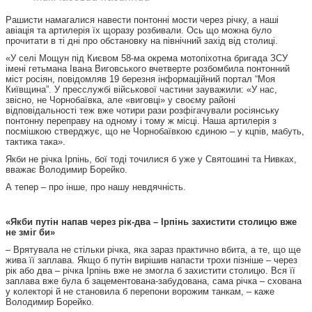
Рашисти намагалися навести понтонні мости через річку, а наші
авіація та артилерія їх щоразу розбивали. Ось що можна було
прочитати в ті дні про обстановку на північний захід від столиці.
«У селі Мощун під Києвом 58-ма окрема мотопіхотна бригада ЗСУ
імені гетьмана Івана Виговського вчетверте розбомбила понтонний
міст росіян, повідомляв 19 березня інформаційний портал “Моя
Київщина”. У пресслужбі військової частини зауважили: «У нас,
звісно, не Чорнобаївка, але «виговці» у своєму районі
відповідальності теж вже чотири рази розфігачували росіянську
понтонну переправу на одному і тому ж місці. Наша артилерія з
посмішкою стверджує, що не Чорнобаївкою єдиною – у кцпів, мабуть,
тактика така».
Якби не річка Ірпінь, бої тоді точилися б уже у Святошині та Нивках,
вважає Володимир Борейко.
А тепер – про інше, про нашу невдячність.
«Якби путін напав через рік-два – Ірпінь захистити столицю вже
не зміг би»
– Врятувала не стільки річка, яка зараз практично вбита, а те, що ще
жива її заплава. Якщо б путін вирішив напасти трохи пізніше – через
рік або два – річка Ірпінь вже не змогла б захистити столицю. Вся її
заплава вже була б зацементована-забудована, сама річка – схована
у колекторі й не становила б перепони ворожим танкам, – каже
Володимир Борейко.