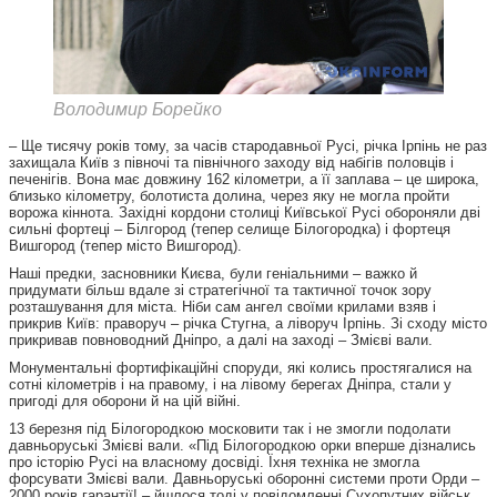
Володимир Борейко
– Ще тисячу років тому, за часів стародавньої Русі, річка Ірпінь не раз
захищала Київ з півночі та північного заходу від набігів половців і
печенігів. Вона має довжину 162 кілометри, а її заплава – це широка,
близько кілометру, болотиста долина, через яку не могла пройти
ворожа кіннота. Західні кордони столиці Київської Русі обороняли дві
сильні фортеці – Білгород (тепер селище Білогородка) і фортеця
Вишгород (тепер місто Вишгород).
Наші предки, засновники Києва, були геніальними – важко й
придумати більш вдале зі стратегічної та тактичної точок зору
розташування для міста. Ніби сам ангел своїми крилами взяв і
прикрив Київ: праворуч – річка Стугна, а ліворуч Ірпінь. Зі сходу місто
прикривав повноводний Дніпро, а далі на заході – Змієві вали.
Монументальні фортифікаційні споруди, які колись простягалися на
сотні кілометрів і на правому, і на лівому берегах Дніпра, стали у
пригоді для оборони й на цій війні.
13 березня під Білогородкою московити так і не змогли подолати
давньоруські Змієві вали. «Під Білогородкою орки вперше дізнались
про історію Русі на власному досвіді. Їхня техніка не змогла
форсувати Змієві вали. Давньоруські оборонні системи проти Орди –
2000 років гарантії! – йшлося тоді у повідомленні Сухопутних військ