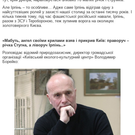
Але Ірпінь – то особливе… Адже саме Ірпінь відіграв одну з
найсуттєвіших ролей у захисті нашої столиці за останні тисячу років. І
кілька тижнів тому, під час фашистської російської навали, Ірпінь,
разом з ЗСУ і Теробороною, теж зупинив ворога на околицях
золотоверхого Києва.
«Мабуть, ангел своїми крилами взяв і прикрив Київ: праворуч –
річка Стугна, а ліворуч Ірпінь..»
Розповідає відомий природозахисник, директор громадської
організації «Київський еколого-культурний центр» Володимир
Борейко: