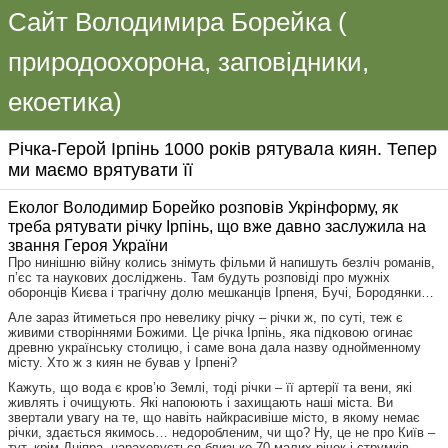
Сайт Володимира Борейка (
природоохорона, заповідники,
екоетика)
Річка-Герой Ірпінь 1000 років рятувала киян. Тепер
ми маємо врятувати її
Еколог Володимир Борейко розповів Укрінформу, як
треба рятувати річку Ірпінь, що вже давно заслужила на
звання Героя України
Про нинішню війну колись знімуть фільми й напишуть безліч романів,
п’єс та наукових досліджень. Там будуть розповіді про мужніх
оборонців Києва і трагічну долю мешканців Ірпеня, Бучі, Бородянки…
Але зараз йтиметься про невелику річку – річки ж, по суті, теж є
живими створіннями Божими. Це річка Ірпінь, яка підковою огинає
древню українську столицю, і саме вона дала назву однойменному
місту. Хто ж з киян не бував у Ірпені?
Кажуть, що вода є кров’ю Землі, тоді річки – її артерії та вени, які
живлять і очищують. Які напоюють і захищають наші міста. Ви
звертали увагу на те, що навіть найкрасивіше місто, в якому немає
річки, здається якимось… недоробленим, чи що? Ну, це не про Київ –
тут, крім Дніпра, нараховується близько 70 малих річок і струмків.