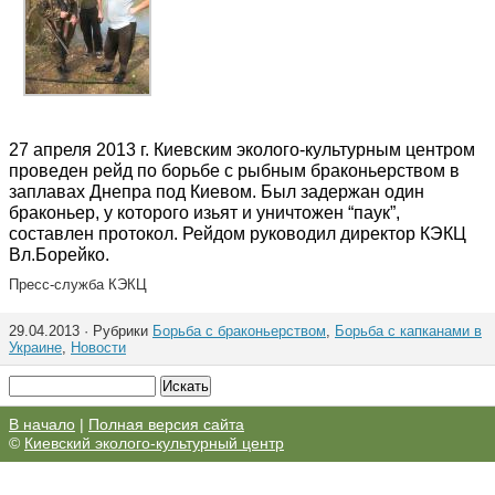
27 апреля 2013 г. Киевским эколого-культурным центром
проведен рейд по борьбе с рыбным браконьерством в
заплавах Днепра под Киевом. Был задержан один
браконьер, у которого изьят и уничтожен “паук”,
составлен протокол. Рейдом руководил директор КЭКЦ
Вл.Борейко.
Пресс-служба КЭКЦ
29.04.2013 · Рубрики
Борьба с браконьерством
,
Борьба с капканами в
Украине
,
Новости
В начало
|
Полная версия сайта
©
Киевский эколого-культурный центр