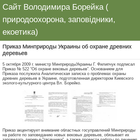
Сайт Володимира Борейка (
природоохорона, заповідники,
екоетика)
Приказ Минприроды Украины об охране древних
деревьев
5 октября 2009 г. министр МинприродыУкраины Г. Филипчук подписал
Приказ № 522 “Об охране вековых деревьев”. Основанием для
Приказа послужила Аналитическая записка о проблемах охраны
древних деревьев в Украине, подготовленная директором Киевского
эколого-культурного центра Вл. Борейко.
Приказ акцентирует внимание областных госуправлений Минприроды
на работе по заповеданию новых вековых деревьев, обязывает их
заповедать деревья-”тясячники”, а также провести работы по лечению