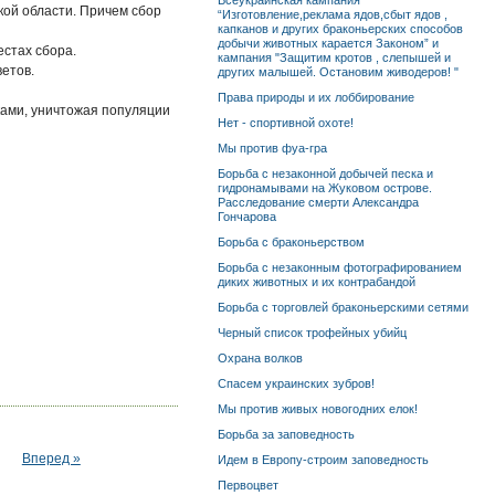
Всеукраинская кампания
кой области. Причем сбор
“Изготовление,реклама ядов,сбыт ядов ,
капканов и других браконьерских способов
добычи животных карается Законом” и
естах сбора.
кампания "Защитим кротов , слепышей и
ветов.
других малышей. Остановим живодеров! "
Права природы и их лоббирование
ками, уничтожая популяции
Нет - спортивной охоте!
Мы против фуа-гра
Борьба с незаконной добычей песка и
гидронамывами на Жуковом острове.
Расследование смерти Александра
Гончарова
Борьба с браконьерством
Борьба с незаконным фотографированием
диких животных и их контрабандой
Борьба с торговлей браконьерскими сетями
Черный список трофейных убийц
Охрана волков
Спасем украинских зубров!
Мы против живых новогодних елок!
Борьба за заповедность
Вперед »
Идем в Европу-строим заповедность
Первоцвет