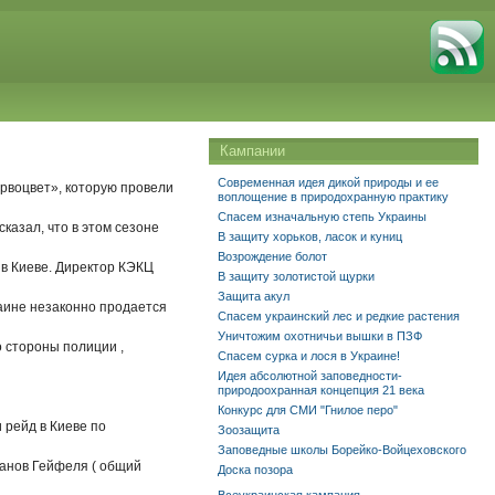
Кампании
Современная идея дикой природы и ее
рвоцвет», которую провели
воплощение в природохранную практику
Спасем изначальную степь Украины
казал, что в этом сезоне
В защиту хорьков, ласок и куниц
Возрождение болот
 в Киеве. Директор КЭКЦ
В защиту золотистой щурки
Защита акул
раине незаконно продается
Спасем украинский лес и редкие растения
Уничтожим охотничьи вышки в ПЗФ
 стороны полиции ,
Спасем сурка и лося в Украине!
Идея абсолютной заповедности-
природоохранная концепция 21 века
Конкурс для СМИ "Гнилое перо"
 рейд в Киеве по
Зоозащита
Заповедные школы Борейко-Войцеховского
анов Гейфеля ( общий
Доска позора