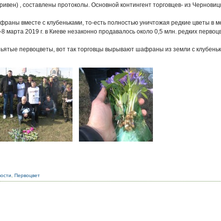
гривен) , составлены протоколы. Основной
контингент торговцев- из Черновиц
франы вместе с клубеньками, то-есть полностью
уничтожая редкие цветы в м
-8 марта 2019 г. в Киеве незаконно продавалось
около 0,5 млн. редких первоц
зьятые первоцветы, вот так торговцы вырывают
шафраны из земли с клубень
вости
,
Первоцвет