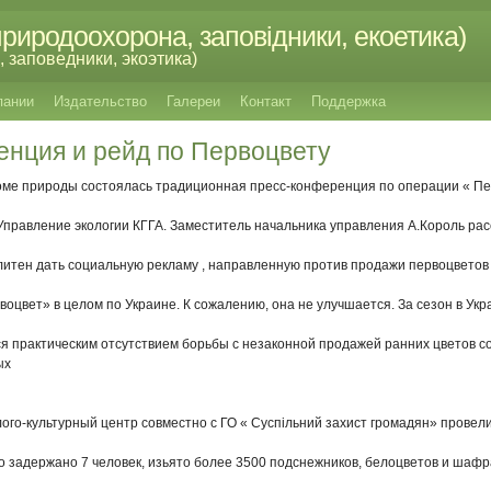
риродоохорона, заповідники, екоетика)
 заповедники, экоэтика)
пании
Издательство
Галереи
Контакт
Поддержка
енция и рейд по Первоцвету
 Доме природы состоялась традиционная
пресс-конференция по операции « Пе
 Управление экологии КГГА. Заместитель начальника
управления А.Король расс
литен дать социальную рекламу , направленную
против продажи первоцветов
воцвет» в целом по Украине. К сожалению, она не
улучшается. За сезон в Ук
ся практическим отсутствием борьбы с незаконной
продажей ранних цветов со
ых
олого-культурный центр совместно с ГО «
Суспільний захист громадян» провели
о задержано 7 человек, изьято более 3500
подснежников, белоцветов и шафр