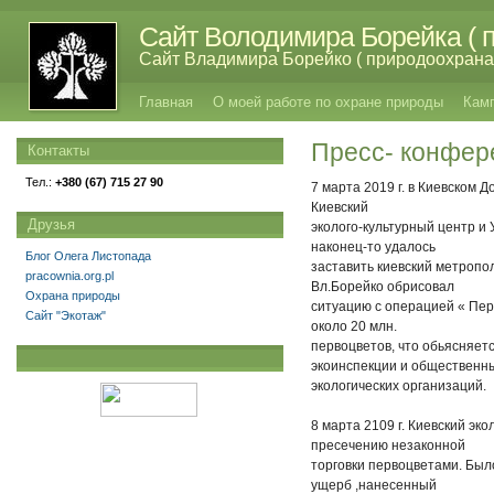
Сайт Володимира Борейка ( п
Сайт Владимира Борейко ( природоохрана,
Главная
О моей работе по охране природы
Кам
Пресс- конфер
Контакты
Тел.:
+380 (67) 715 27 90
7 марта 2019 г. в Киевском
Киевский
Друзья
эколого-культурный центр и
наконец-то удалось
Блог Олега Листопада
заставить киевский метропо
pracownia.org.pl
Вл.Борейко обрисовал
Охрана природы
ситуацию с операцией « Пер
Сайт "Экотаж"
около 20 млн.
первоцветов, что обьясняет
экоинспекции и общественн
экологических организаций.
8 марта 2109 г. Киевский эк
пресечению незаконной
торговки первоцветами. Был
ущерб ,нанесенный