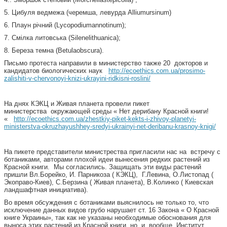
5. Цибуля ведмежа (черемша, левурда Alliumursinum)
6. Плаун річний (Lycopodiumannotinum);
7. Смілка литовська (Silenelithuanica);
8. Береза темна (Betulaobscura).
Письмо протеста направили в министерство также 20 докторов и
кандидатов биологических наук
http://ecoethics.com.ua/prosimo-
zalishiti-v-chervonoyi-knizi-ukrayini-ridkisni-roslini/
На днях КЭКЦ и Живая планета провели пикет
министерства окружающей среды « Нет дерибану Красной книги!
«
http://ecoethics.com.ua/zhestkiy-piket-kekts-i-zhivoy-planetyi-
ministerstva-okruzhayushhey-sredyi-ukrainyi-net-deribanu-krasnoy-knigi/
На пикете представители министрества пригласили нас на встречу с
ботаниками, авторами плохой идеи вынесения редких растений из
Красной книги. Мы согласились. Защищать эти виды растений
пришли Вл.Борейко, И. Парникоза ( КЭКЦ), Г.Левина, О.Листопад (
Экоправо-Киев), С.Берзина ( Живая планета), В.Колинко ( Киевская
ландшафтная инициатива).
Во время обсуждения с ботаниками выяснилось не только то, что
исключение данных видов грубо нарушает ст. 16 Закона « О Красной
книге Украины», так как не указаны необходимые обоснования для
выноса этих растений из Красной книги, но и вообще Институт