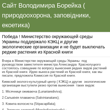
Сайт Володимира Борейка (
природоохорона, заповідники,
екоетика)
Победа ! Министерство окружающей среды
Украины поддержало КЭКЦ и другие
экологические организации и не будет выключать
редкие растения из Красной книги
Вчера в Министерстве окружающей среды Украины под
руководством заместителя министра Александра Краснолуцкого
состоялось совещание по вопросу вынесения редких видов растений
из Красной книги. Идею выноса растений из Красной книги, как мы
писали, предложила Комиссия по Красной книге.
Киевский эколого-культурный центр ( КЭКЦ) и другие экологические
организации выступили резко против вынесения таких видов:
1. Місячниця оживаюча (Lunariarediviva);
2.Сальвінія плаваюча (Salvinianatans);
3. Ковила волосиста (Stipacapillata);
4.. Зморшок степовий (Morchellastepicolla) ;