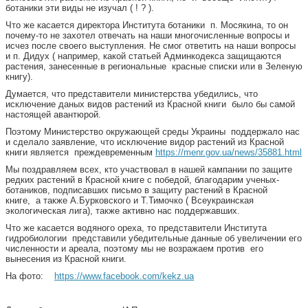
ботаники эти виды не изучал ( ! ? ).
Что же касается директора Института ботаники п. Мосякина, то он
почему-то не захотел отвечать на наши многочисленные вопросы и
исчез после своего выступления. Не смог ответить на наши вопросы
и п. Дидух ( например, какой статьей Админкодекса защищаются
растения, занесенные в региональные красные списки или в Зеленую
книгу).
Думается, что представители министерства убедились, что
исключение даных видов растений из Красной книги было бы самой
настоящей авантюрой.
Поэтому Министерство окружающей среды Украины поддержало нас
и сделало заявление, что исключение видор растений из Красной
книги является преждевременным
https://menr.gov.ua/news/35881.html
Мы поздравляем всех, кто участвовал в нашей кампании по защите
редких растений в Красной книге с победой, благодарим ученых-
ботаников, подписавших письмо в защиту растений в Красной
книге, а также А.Бурковского и Т.Тимочко ( Всеукраинская
экологическая лига), также активно нас поддержавших.
Что же касается водяного ореха, то представители Института
гидробиологии представили убедительные данные об увеличении его
численности и ареала, поэтому мы не возражаем против его
вынесения из Красной книги.
На фото:
https://www.facebook.com/kekz.ua