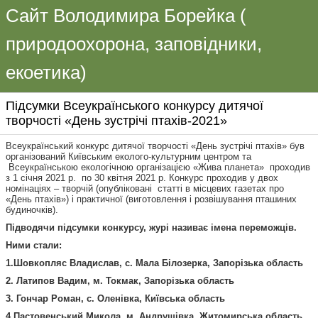
Сайт Володимира Борейка (
природоохорона, заповідники,
екоетика)
Підсумки Всеукраїнського конкурсу дитячої
творчості «День зустрічі птахів-2021»
Всеукраїнський конкурс дитячої творчості «День зустрічі птахів» був
організований Київським еколого-культурним центром та
Всеукраїнською екологічною організацією «Жива планета» проходив
з 1 січня 2021 р. по 30 квітня 2021 р. Конкурс проходив у двох
номінаціях – творчій (опубліковані статті в місцевих газетах про
«День птахів») і практичної (виготовлення і розвішування пташиних
будиночків).
Підводячи підсумки конкурсу, журі називає імена переможців.
Ними стали:
1.Шовкопляс Владислав, с. Мала Білозерка, Запорізька область
2. Латипов Вадим, м. Токмак, Запорізька
область
3. Гончар Роман, с. Оленівка, Київська область
4.Пастовенський Микола, м. Андрушівка, Житомирська область